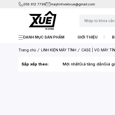
056 612 7799
maytinhvietxue@gmail.com
DANH MỤC SẢN PHẨM
GIỚI THIỆU
B
Trang chủ
LINH KIỆN MÁY TÍNH
CASE | VỎ MÁY TÍ
Sắp xếp theo:
Mới nhất
Giá tăng dần
Giá g