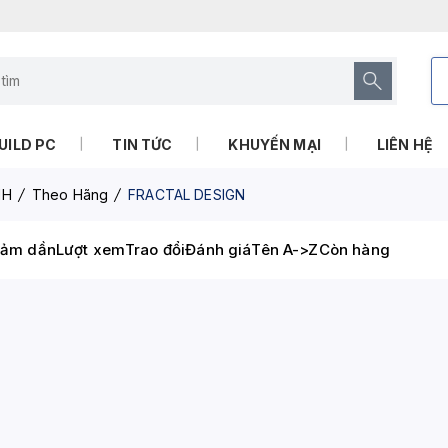
UILD PC
TIN TỨC
KHUYẾN MẠI
LIÊN HỆ
NH
Theo Hãng
FRACTAL DESIGN
iảm dần
Lượt xem
Trao đổi
Đánh giá
Tên A->Z
Còn hàng