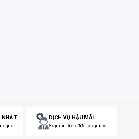
T NHẤT
DỊCH VỤ HẬU MÃI
nh giá
Support trọn đời sản phẩm