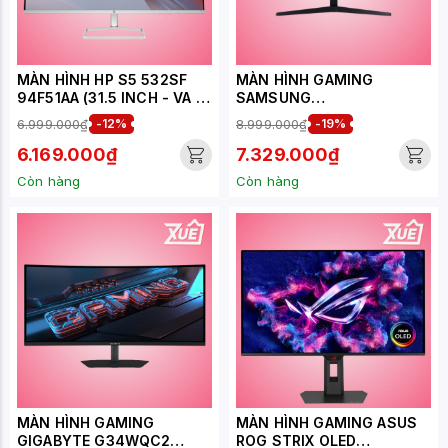
MÀN HÌNH HP S5 532SF
MÀN HÌNH GAMING
94F51AA (31.5 INCH - VA -
SAMSUNG
FHD - 7MS - 100HZ)
LC34G55TWWEXXV
6.999.000₫
-12%
8.999.000₫
-19%
(34INCH/WQHD/VA/165HZ/
1MS)
6.169.000₫
7.329.000₫
Còn hàng
Còn hàng
MÀN HÌNH GAMING
MÀN HÌNH GAMING ASUS
GIGABYTE G34WQC2
ROG STRIX OLED