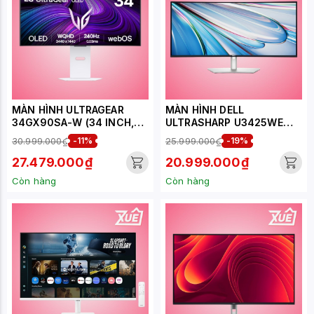
MÀN HÌNH ULTRAGEAR
MÀN HÌNH DELL
34GX90SA-W (34 INCH,
ULTRASHARP U3425WE
WQHD, OLED, 240HZ,
(34
30.999.000₫
-11%
25.999.000₫
-19%
0.03MS, WEBOS, CONG)
INCH/QHD/IPS/120HZ/5MS/
USB-C)
27.479.000₫
20.999.000₫
Còn hàng
Còn hàng