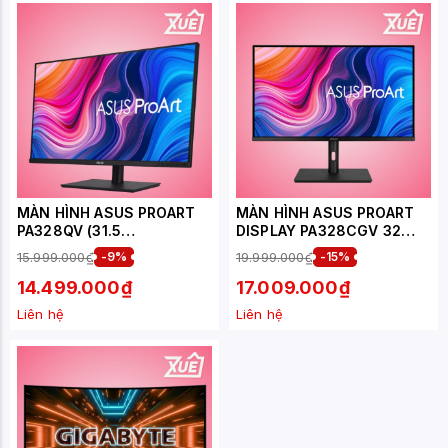
MÀN HÌNH ASUS PROART
MÀN HÌNH ASUS PROART
PA328QV (31.5
DISPLAY PA328CGV 32
INCH/WQHD/IPS/75HZ/5M
INCH 2K IPS 165 HZ
15.999.000₫
-9%
19.999.000₫
-15%
S)
14.499.000₫
17.009.000₫
Liên hệ
Liên hệ