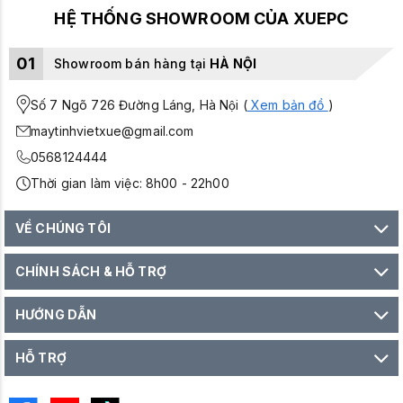
HỆ THỐNG SHOWROOM CỦA XUEPC
01
Showroom bán hàng tại
HÀ NỘI
Số 7 Ngõ 726 Đường Láng, Hà Nội (
Xem bản đồ
)
maytinhvietxue@gmail.com
0568124444
Thời gian làm việc: 8h00 - 22h00
VỀ CHÚNG TÔI
CHÍNH SÁCH & HỖ TRỢ
HƯỚNG DẪN
HỖ TRỢ