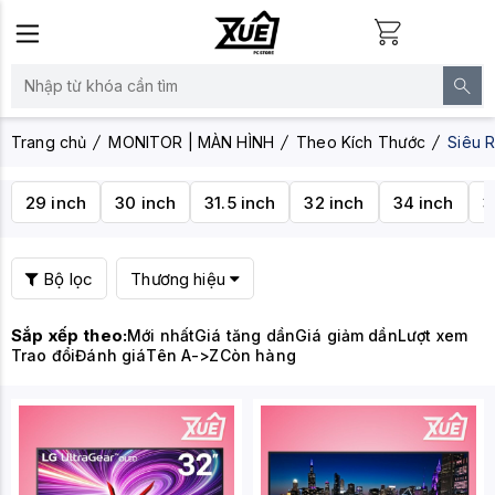
Trang chủ
MONITOR | MÀN HÌNH
Theo Kích Thước
Siêu R
29 inch
30 inch
31.5 inch
32 inch
34 inch
3
Bộ lọc
Thương hiệu
Sắp xếp theo:
Mới nhất
Giá tăng dần
Giá giảm dần
Lượt xem
Trao đổi
Đánh giá
Tên A->Z
Còn hàng