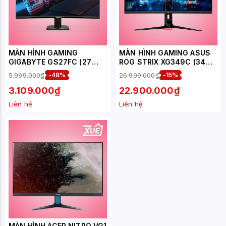
MÀN HÌNH GAMING
MÀN HÌNH GAMING ASUS
GIGABYTE GS27FC (27
ROG STRIX XG349C (34
INCH/FHD/VA/180HZ/1MS/C
INCH/UWQHD/FAST
5.999.000₫
-48%
26.999.000₫
-15%
ONG)
IPS/180HZ/1MS)
3.109.000₫
22.900.000₫
Liên hệ
Liên hệ
MÀN HÌNH ACER NITRO VG1