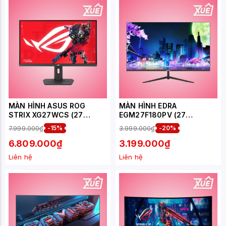
MÀN HÌNH ASUS ROG
MÀN HÌNH EDRA
STRIX XG27WCS (27
EGM27F180PV (27
INCH/QHD/VA/180HZ/1MS/
INCH/FHD/IPS/180HZ/0.5M
7.999.000₫
-15%
3.999.000₫
-20%
USB-C)
S)
6.809.000₫
3.199.000₫
Liên hệ
Liên hệ