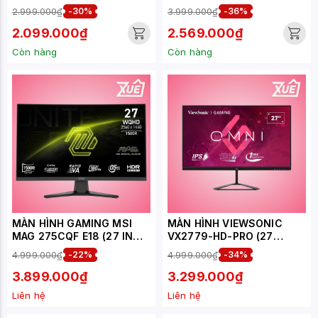
INCH/FHD/IPS/180HZ/0.5M
2.999.000₫
-30%
3.999.000₫
-36%
S/LOA)
2.099.000₫
2.569.000₫
Còn hàng
Còn hàng
MÀN HÌNH GAMING MSI
MÀN HÌNH VIEWSONIC
MAG 275CQF E18 (27 INCH
VX2779-HD-PRO (27
- VA - 2K - 180HZ - 0.5MS)
INCH/FHD/IPS/180HZ/1MS)
4.999.000₫
-22%
4.999.000₫
-34%
3.899.000₫
3.299.000₫
Liên hệ
Liên hệ