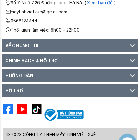
Số 7 Ngõ 726 Đường Láng, Hà Nội (
Xem bản đồ
)
maytinhvietxue@gmail.com
0568124444
Thời gian làm việc: 8h00 - 22h00
VỀ CHÚNG TÔI
CHÍNH SÁCH & HỖ TRỢ
HƯỚNG DẪN
HỖ TRỢ
© 2023 CÔNG TY TNHH MÁY TÍNH VIẾT XUÊ