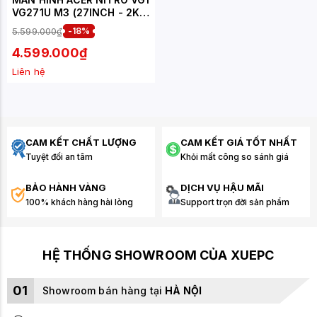
VG271U M3 (27INCH - 2K -
IPS - 180HZ - 1MS)
5.599.000₫
-18%
4.599.000₫
Liên hệ
CAM KẾT CHẤT LƯỢNG
CAM KẾT GIÁ TỐT NHẤT
Tuyệt đối an tâm
Khỏi mất công so sánh giá
BẢO HÀNH VÀNG
DỊCH VỤ HẬU MÃI
100% khách hàng hài lòng
Support trọn đời sản phẩm
HỆ THỐNG SHOWROOM CỦA XUEPC
01
Showroom bán hàng tại
HÀ NỘI