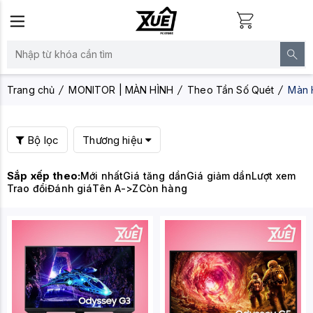
Trang chủ
MONITOR | MÀN HÌNH
Theo Tần Số Quét
Màn 
Bộ lọc
Thương hiệu
Sắp xếp theo:
Mới nhất
Giá tăng dần
Giá giảm dần
Lượt xem
Trao đổi
Đánh giá
Tên A->Z
Còn hàng