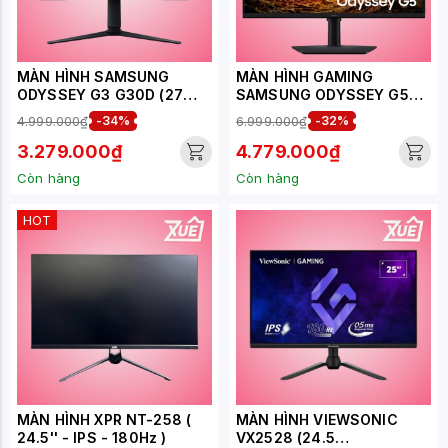
MÀN HÌNH SAMSUNG
MÀN HÌNH GAMING
ODYSSEY G3 G30D (27
SAMSUNG ODYSSEY G5
INCH - VA - FHD - 180HZ -
G50F LS27FG502EEXXV
4.999.000₫
-34%
6.999.000₫
-32%
1MS)(LS27DG302EEXXV)
(27 INCH - IPS - 2K -
180HZ - 1MS)
3.279.000₫
4.779.000₫
Còn hàng
Còn hàng
HOT
MÀN HÌNH XPR NT-258 (
MÀN HÌNH VIEWSONIC
24.5'' - IPS - 180Hz )
VX2528 (24.5