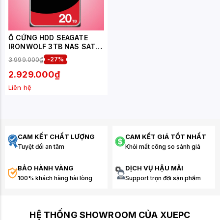
Ổ CỨNG HDD SEAGATE
IRONWOLF 3TB NAS SATA
5900RPM(ST3000VN007)
3.999.000₫
-27%
2.929.000₫
Liên hệ
CAM KẾT CHẤT LƯỢNG
CAM KẾT GIÁ TỐT NHẤT
Tuyệt đối an tâm
Khỏi mất công so sánh giá
BẢO HÀNH VÀNG
DỊCH VỤ HẬU MÃI
100% khách hàng hài lòng
Support trọn đời sản phẩm
HỆ THỐNG SHOWROOM CỦA XUEPC