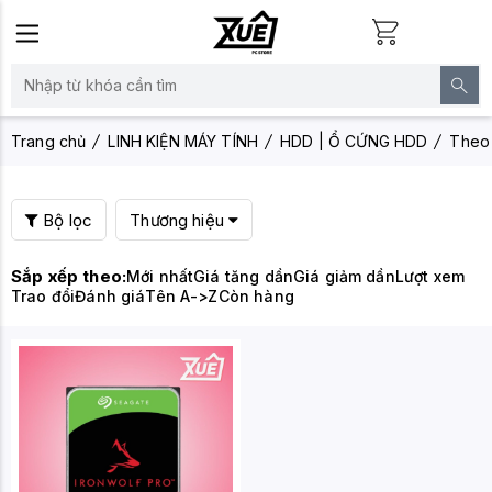
Trang chủ
LINH KIỆN MÁY TÍNH
HDD | Ổ CỨNG HDD
Theo 
Bộ lọc
Thương hiệu
Sắp xếp theo:
Mới nhất
Giá tăng dần
Giá giảm dần
Lượt xem
Trao đổi
Đánh giá
Tên A->Z
Còn hàng