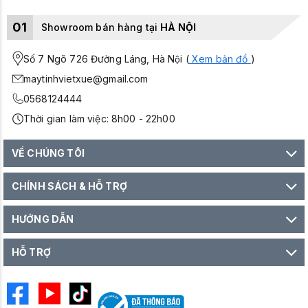
01
Showroom bán hàng tại
HÀ NỘI
Số 7 Ngõ 726 Đường Láng, Hà Nội (
Xem bản đồ
)
maytinhvietxue@gmail.com
0568124444
Thời gian làm việc: 8h00 - 22h00
VỀ CHÚNG TÔI
CHÍNH SÁCH & HỖ TRỢ
HƯỚNG DẪN
HỖ TRỢ