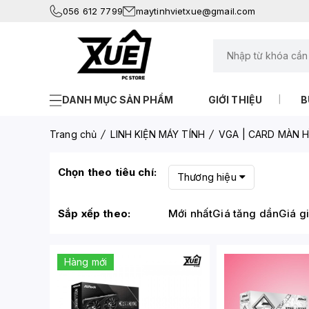
056 612 7799
maytinhvietxue@gmail.com
DANH MỤC SẢN PHẨM
GIỚI THIỆU
B
Trang chủ
LINH KIỆN MÁY TÍNH
VGA | CARD MÀN H
Chọn theo tiêu chí:
Thương hiệu
Sắp xếp theo:
Mới nhất
Giá tăng dần
Giá g
Hàng mới