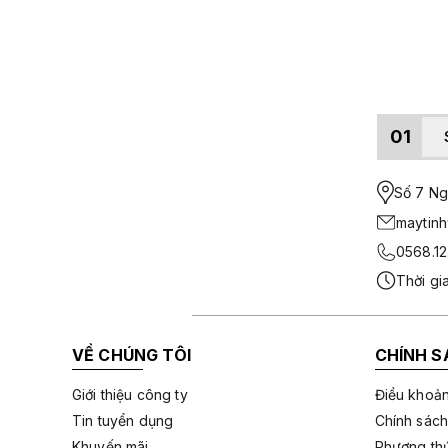
01
Số 7 Ngo
maytin
0568.12
Thời gi
VỀ CHÚNG TÔI
CHÍNH S
Giới thiệu công ty
Điều khoản
Tin tuyển dụng
Chính sách
Khuyến mãi
Phương thứ