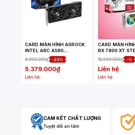
CARD MÀN HÌNH ASROCK
CARD MÀN HÌN
INTEL ARC A580
RX 7800 XT ST
CHALLENGER 8GB OC
16GB OC
6.999.000₫
18.999.000₫
-23%
-%
5.379.000₫
Liên hệ
Liên hệ
Liên hệ
CAM KẾT CHẤT LƯỢNG
Tuyệt đối an tâm