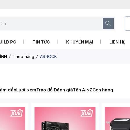
UILD PC
TIN TỨC
KHUYẾN MẠI
LIÊN HỆ
ÌNH
Theo hãng
ASROCK
iảm dần
Lượt xem
Trao đổi
Đánh giá
Tên A->Z
Còn hàng