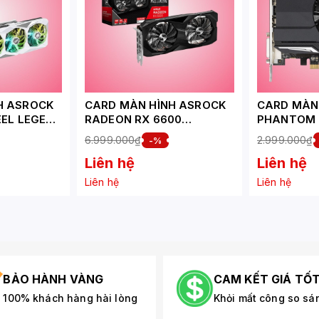
H ASROCK
CARD MÀN HÌNH ASROCK
CARD MÀN
EEL LEGEND
RADEON RX 6600
PHANTOM 
CHALLENGER D 8GB
4G
6.999.000₫
2.999.000₫
-%
Liên hệ
Liên hệ
Liên hệ
Liên hệ
BẢO HÀNH VÀNG
CAM KẾT GIÁ TỐ
100% khách hàng hài lòng
Khỏi mất công so sá