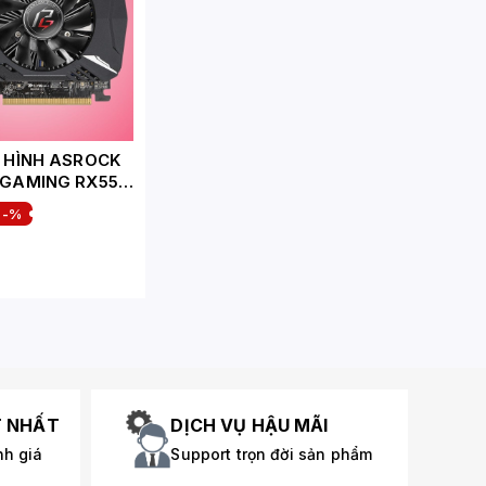
 HÌNH ASROCK
GAMING RX550
-%
T NHẤT
DỊCH VỤ HẬU MÃI
nh giá
Support trọn đời sản phẩm