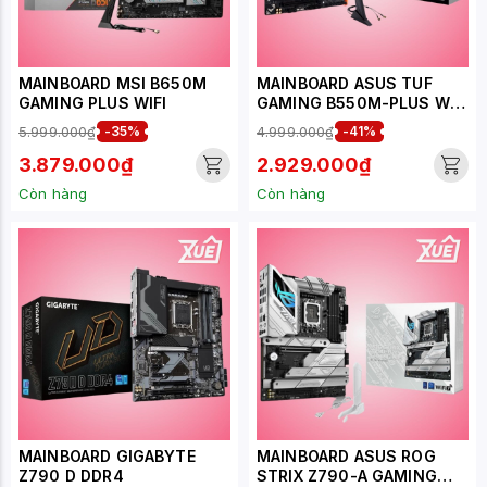
MAINBOARD MSI B650M
MAINBOARD ASUS TUF
GAMING PLUS WIFI
GAMING B550M-PLUS WIFI
II
5.999.000₫
-35%
4.999.000₫
-41%
3.879.000₫
2.929.000₫
Còn hàng
Còn hàng
MAINBOARD GIGABYTE
MAINBOARD ASUS ROG
Z790 D DDR4​
STRIX Z790-A GAMING