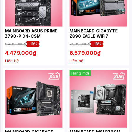
MAINBOARD ASUS PRIME
MAINBOARD GIGABYTE
Z790-P D4-CSM
Z890 EAGLE WIFI7
5.499.000₫
-19%
7.999.000₫
-18%
4.479.000₫
6.579.000₫
Liên hệ
Liên hệ
Hàng mới
MAINBOARD GIGABYTE
MAINBOARD MSI B760M