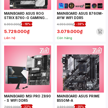
MAINBOARD ASUS ROG
MAINBOARD ASUS B760M-
STRIX B760-G GAMING
AYW WIFI DDR5
WIFI DDR5
6.999.000₫
-18%
4.999.000₫
-38%
5.729.000₫
3.079.000₫
Liên hệ
Còn hàng
MAINBOARD MSI PRO Z890
MAINBOARD ASUS PRIME
- S WIFI DDR5
B550M-A
7.999.000₫
-22%
3.599.000₫
-35%