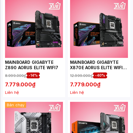
MAINBOARD GIGABYTE
MAINBOARD GIGABYTE
Z890 AORUS ELITE WIFI7
X870E AORUS ELITE WIFI7
DDR5
8.999.000₫
-14%
12.999.000₫
-40%
7.779.000₫
7.779.000₫
Liên hệ
Liên hệ
Bán chạy