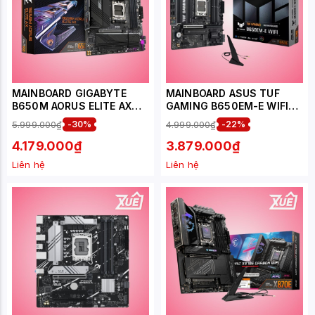
MAINBOARD GIGABYTE
MAINBOARD ASUS TUF
B650M AORUS ELITE AX
GAMING B650EM-E WIFI
DDR5
DDR5 (BLUETOOTH)
5.999.000₫
-30%
4.999.000₫
-22%
4.179.000₫
3.879.000₫
Liên hệ
Liên hệ