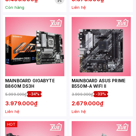
Còn hàng
Liên hệ
MAINBOARD GIGABYTE
MAINBOARD ASUS PRIME
B860M DS3H
B550M-A WIFI II
5.999.000₫
-34%
3.999.000₫
-33%
3.979.000₫
2.679.000₫
Liên hệ
Liên hệ
HOT