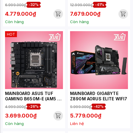
WIFI II
6.999.000₫
-32%
12.999.000₫
-41%
4.779.000₫
7.679.000₫
Còn hàng
Còn hàng
HOT
MAINBOARD ASUS TUF
MAINBOARD GIGABYTE
GAMING B650M-E (AM5 /
Z890M AORUS ELITE WIFI7
M-ATX / 4XDDR5)
4.999.000₫
-26%
9.999.000₫
-42%
3.699.000₫
5.779.000₫
Còn hàng
Liên hệ