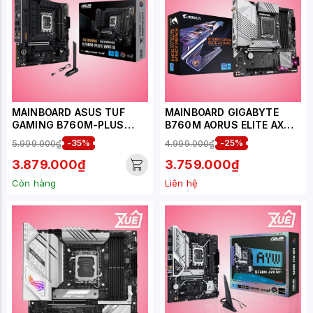
MAINBOARD ASUS TUF
MAINBOARD GIGABYTE
GAMING B760M-PLUS
B760M AORUS ELITE AX
WIFI II DDR5
DDR4
5.999.000₫
-35%
4.999.000₫
-25%
3.879.000₫
3.759.000₫
Còn hàng
Liên hệ