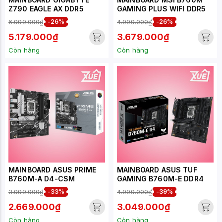
Z790 EAGLE AX DDR5
GAMING PLUS WIFI DDR5
6.999.000₫
-26%
4.999.000₫
-26%
5.179.000₫
3.679.000₫
Còn hàng
Còn hàng
MAINBOARD ASUS PRIME
MAINBOARD ASUS TUF
B760M-A D4-CSM
GAMING B760M-E DDR4
3.999.000₫
-33%
4.999.000₫
-39%
2.669.000₫
3.049.000₫
Còn hàng
Còn hàng