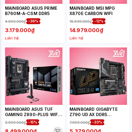
MAINBOARD ASUS PRIME
MAINBOARD MSI MPG
B760M-A-CSM DDR5
X870E CARBON WIFI
4.999.000₫
-36%
16.999.000₫
-12%
3.179.000₫
14.979.000₫
Liên hệ
Liên hệ
MAINBOARD ASUS TUF
MAINBOARD GIGABYTE
GAMING Z890-PLUS WIFI
Z790 UD AX​ DDR5
DDR5
(WIFI+BLUETOOTH)
9.999.000₫
-15%
7.999.000₫
-33%
8.499.000₫
5.379.000₫