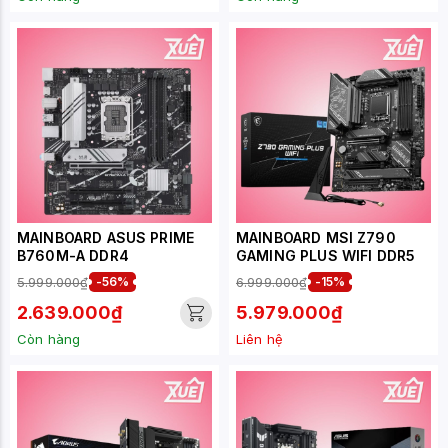
MAINBOARD ASUS PRIME
MAINBOARD MSI Z790
B760M-A DDR4
GAMING PLUS WIFI DDR5
5.999.000₫
-56%
6.999.000₫
-15%
2.639.000₫
5.979.000₫
Còn hàng
Liên hệ