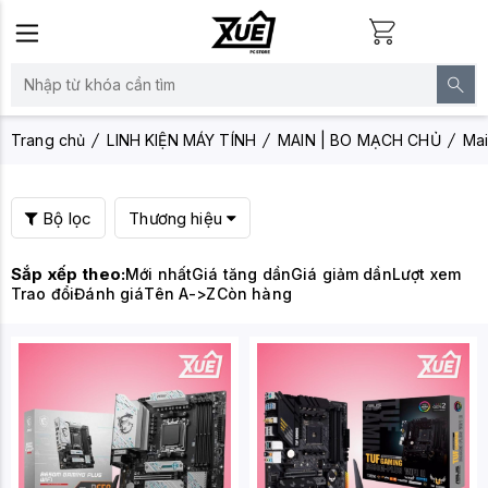
Trang chủ
LINH KIỆN MÁY TÍNH
MAIN | BO MẠCH CHỦ
Mai
Bộ lọc
Thương hiệu
Sắp xếp theo:
Mới nhất
Giá tăng dần
Giá giảm dần
Lượt xem
Trao đổi
Đánh giá
Tên A->Z
Còn hàng