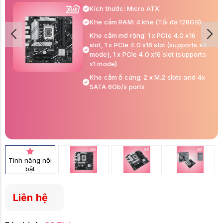
Kích thước: Micro ATX
Khe cắm RAM: 4 khe (Tối đa 128GB)
Khe cắm mở rộng: 1 x PCIe 4.0 x16
slot, 1 x PCIe 4.0 x16 slot (supports x4
mode), 1 x PCIe 4.0 x16 slot (supports
x1 mode)
Khe cắm ổ cứng: 2 x M.2 slots and 4x
SATA 6Gb/s ports
Tính năng nổi
bật
Liên hệ