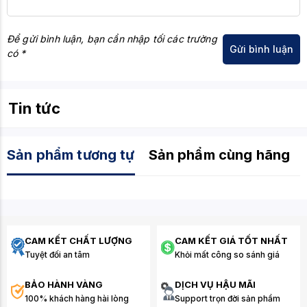
NĂNG
Kích thước
Micro-ATX (24.4 cm x 24.4 cm)
Để gửi bình luận, bạn cần nhập tối các trường
ASUS 5X PROTECTION III, ASUS CSM
có *
Tính năng
(Corporate Stable Model), AURA Sync
độc quyền
(Header), Q-LED Core
Tin tức
Sản phẩm tương tự
Sản phẩm cùng hãng
CAM KẾT CHẤT LƯỢNG
CAM KẾT GIÁ TỐT NHẤT
Tuyệt đối an tâm
Khỏi mất công so sánh giá
BẢO HÀNH VÀNG
DỊCH VỤ HẬU MÃI
100% khách hàng hài lòng
Support trọn đời sản phẩm