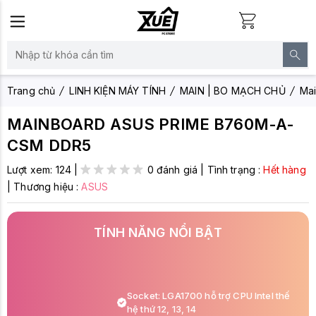
Trang chủ
LINH KIỆN MÁY TÍNH
MAIN | BO MẠCH CHỦ
Mai
MAINBOARD ASUS PRIME B760M-A-
CSM DDR5
Lượt xem:
124
|
0 đánh giá
|
Tình trạng :
Hết hàng
|
Thương hiệu :
ASUS
TÍNH NĂNG NỔI BẬT
Socket: LGA1700 hỗ trợ CPU Intel thế
hệ thứ 12, 13, 14