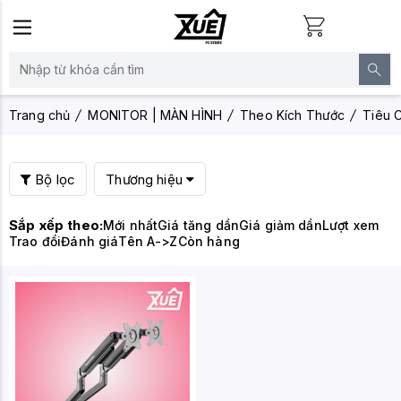
Trang chủ
MONITOR | MÀN HÌNH
Theo Kích Thước
Tiêu C
Bộ lọc
Thương hiệu
Sắp xếp theo:
Mới nhất
Giá tăng dần
Giá giảm dần
Lượt xem
Trao đổi
Đánh giá
Tên A->Z
Còn hàng