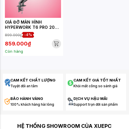
GIÁ ĐỠ MÀN HÌNH
HYPERWORK T6 PRO 2025
HPW-T6P.2025-GRY ĐEN
899.000₫
-4%
XÁM (17- 32 INCH)
859.000₫
Còn hàng
CAM KẾT CHẤT LƯỢNG
CAM KẾT GIÁ TỐT NHẤT
Tuyệt đối an tâm
Khỏi mất công so sánh giá
BẢO HÀNH VÀNG
DỊCH VỤ HẬU MÃI
100% khách hàng hài lòng
Support trọn đời sản phẩm
HỆ THỐNG SHOWROOM CỦA XUEPC