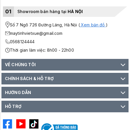
01
Showroom bán hàng tại
HÀ NỘI
Số 7 Ngõ 726 Đường Láng, Hà Nội (
Xem bản đồ
)
maytinhvietxue@gmail.com
0568124444
Thời gian làm việc: 8h00 - 22h00
VỀ CHÚNG TÔI
CHÍNH SÁCH & HỖ TRỢ
HƯỚNG DẪN
HỖ TRỢ