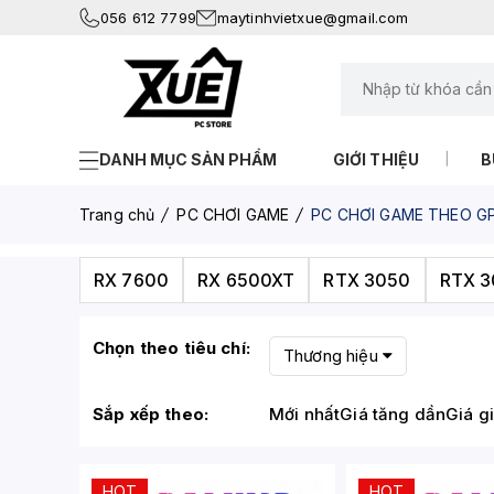
056 612 7799
maytinhvietxue@gmail.com
DANH MỤC SẢN PHẨM
GIỚI THIỆU
B
Trang chủ
PC CHƠI GAME
PC CHƠI GAME THEO G
RX 7600
RX 6500XT
RTX 3050
RTX 
Chọn theo tiêu chí:
Thương hiệu
Sắp xếp theo:
Mới nhất
Giá tăng dần
Giá g
HOT
HOT