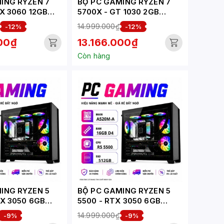
ING RYZEN 7
BỘ PC GAMING RYZEN 7
X 3060 12GB
5700X - GT 1030 2GB
-G)
(XUEPC208-G)
14.999.000₫
-12%
-12%
000₫
13.166.000₫
Còn hàng
ING RYZEN 5
BỘ PC GAMING RYZEN 5
TX 3050 6GB
5500 - RTX 3050 6GB
-G)
(XUEPC191-G)
14.999.000₫
-9%
-9%