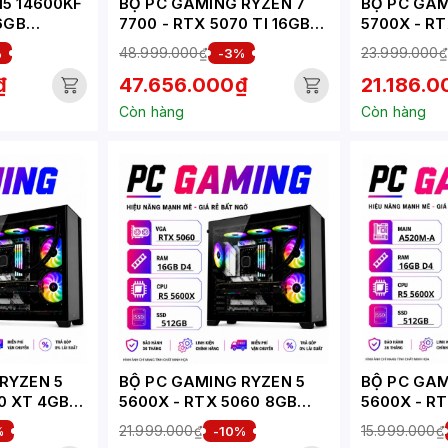
I5 14600KF
BỘ PC GAMING RYZEN 7
BỘ PC GAM
16GB
7700 - RTX 5070 TI 16GB
5700X - RT
(XUEPC238-G)
(XUEPC210
48.999.000₫
23.999.000₫
%
-3%
₫
47.656.000₫
21.186.
Còn hàng
Còn hàng
RYZEN 5
BỘ PC GAMING RYZEN 5
BỘ PC GAM
0 XT 4GB
5600X - RTX 5060 8GB
5600X - R
(XUEPC207-G)
(XUEPC203
21.999.000₫
15.999.000₫
%
-10%