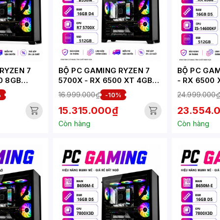
RYZEN 7
BỘ PC GAMING RYZEN 7
BỘ PC GAM
0 8GB
5700X - RX 6500 XT 4GB
- RX 6500 
(XUEPC282-G)
(XUEPC056
16.999.000₫
24.999.000
%
-10%
15.315.000₫
23.554.
Còn hàng
Còn hàng