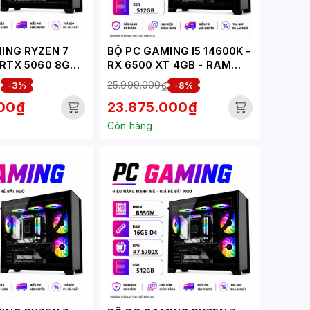
ING RYZEN 7
BỘ PC GAMING I5 14600K -
 RTX 5060 8GB
RX 6500 XT 4GB - RAM
-G)
DDR5 (XUEPC317-G)
₫
25.999.000₫
-3%
-8%
000₫
23.875.000₫
Còn hàng