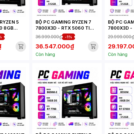
RYZEN 5
BỘ PC GAMING RYZEN 7
BỘ PC GAM
60 8GB
7800X3D - RTX 5060 TI
7800X3D -
16GB (XUEPC248-G)
(XUEPC247
36.999.000₫
29.999.000
%
-1%
₫
36.547.000₫
29.197.
Còn hàng
Còn hàng