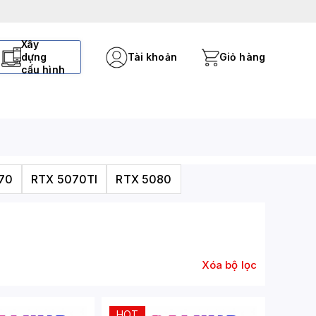
Xây
dựng
Tài khoản
Giỏ hàng
cấu hình
70
RTX 5070TI
RTX 5080
Xóa bộ lọc
HOT