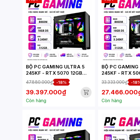
BỘ PC GAMING ULTRA 5
BỘ PC GAMING 
245KF - RTX 5070 12GB
245KF - RTX 5
(XUEPC183-G)
(XUEPC181-G)
47.880.000₫
33.333.000₫
-18%
-18
39.397.000₫
27.466.000
Còn hàng
Còn hàng