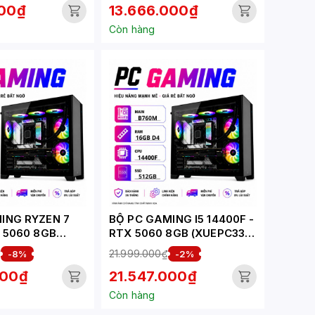
000₫
13.666.000₫
Còn hàng
ING RYZEN 7
BỘ PC GAMING I5 14400F -
X 5060 8GB
RTX 5060 8GB (XUEPC331-
-G)
G)
₫
21.999.000₫
-8%
-2%
000₫
21.547.000₫
Còn hàng