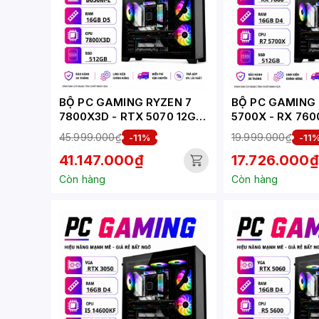
BỘ PC GAMING RYZEN 7
BỘ PC GAMING 
7800X3D - RTX 5070 12GB
5700X - RX 760
(XUEPC249-G)
(XUEPC283-G)
45.999.000₫
19.999.000₫
-11%
-11
41.147.000₫
17.726.000₫
Còn hàng
Còn hàng