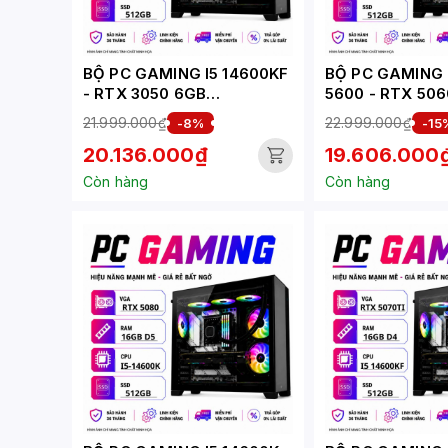
BỘ PC GAMING I5 14600KF
BỘ PC GAMING 
- RTX 3050 6GB
5600 - RTX 50
(XUEPC034-G)
(XUEPC201-G)
21.999.000₫
22.999.000₫
-8%
-15
20.136.000₫
19.606.000
Còn hàng
Còn hàng