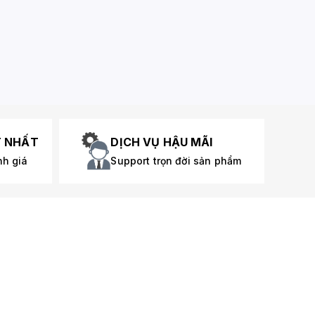
T NHẤT
DỊCH VỤ HẬU MÃI
nh giá
Support trọn đời sản phẩm