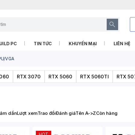
UILD PC
TIN TỨC
KHUYẾN MẠI
LIÊN HỆ
PU/VGA
3060
RTX 3070
RTX 5060
RTX 5060TI
RTX 50
iảm dần
Lượt xem
Trao đổi
Đánh giá
Tên A->Z
Còn hàng
HOT