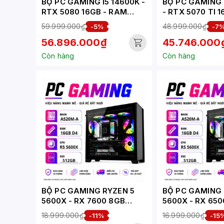
BỘ PC GAMING I5 14600K -
BỘ PC GAMING 
RTX 5080 16GB - RAM
- RTX 5070 TI 
DDR5 (XUEPC033-G)
(XUEPC041-G)
59.999.000₫
48.999.000₫
-5%
-7
56.896.000₫
45.746.000
Còn hàng
Còn hàng
BỘ PC GAMING RYZEN 5
BỘ PC GAMING 
5600X - RX 7600 8GB
5600X - RX 650
(XUEPC281-G)
(XUEPC279-G)
18.999.000₫
16.999.000₫
-11%
-15