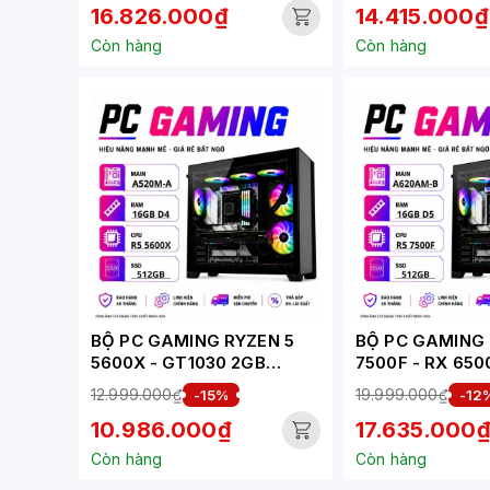
16.826.000₫
14.415.000₫
Còn hàng
Còn hàng
BỘ PC GAMING RYZEN 5
BỘ PC GAMING 
5600X - GT1030 2GB
7500F - RX 650
(XUEPC202-G)
(XUEPC227-G)
12.999.000₫
19.999.000₫
-15%
-12
10.986.000₫
17.635.000
Còn hàng
Còn hàng