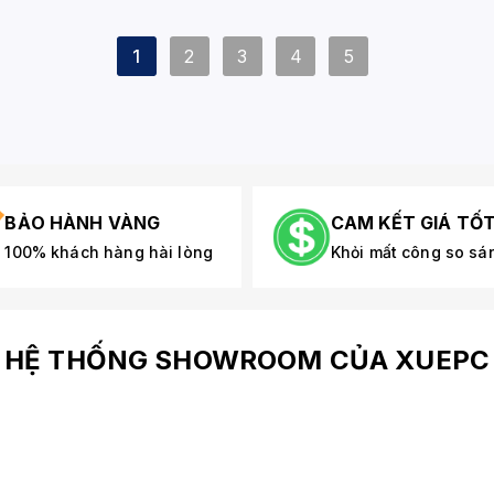
1
2
3
4
5
BẢO HÀNH VÀNG
CAM KẾT GIÁ TỐ
100% khách hàng hài lòng
Khỏi mất công so sá
HỆ THỐNG SHOWROOM CỦA XUEPC