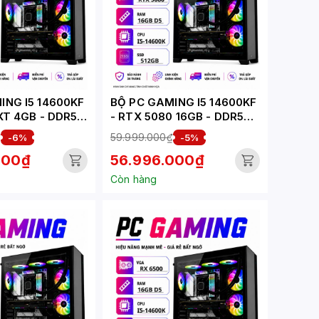
ING I5 14600KF
BỘ PC GAMING I5 14600KF
XT 4GB - DDR5
- RTX 5080 16GB - DDR5
-G)
(XUEPC055-G)
₫
59.999.000₫
-6%
-5%
000₫
56.996.000₫
Còn hàng