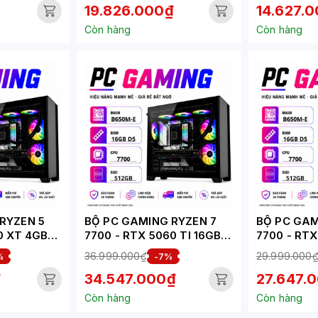
19.826.000₫
14.627.
Còn hàng
Còn hàng
RYZEN 5
BỘ PC GAMING RYZEN 7
BỘ PC GAM
0 XT 4GB
7700 - RTX 5060 TI 16GB
7700 - RT
(XUEPC236-G)
(XUEPC235
36.999.000₫
29.999.000
%
-7%
₫
34.547.000₫
27.647.
Còn hàng
Còn hàng