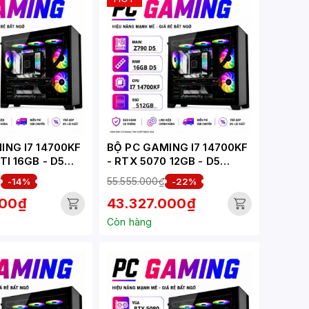
ING I7 14700KF
BỘ PC GAMING I7 14700KF
TI 16GB - D5
- RTX 5070 12GB - D5
-G)
(XUEPC157-G)
₫
55.555.000₫
-14%
-22%
000₫
43.327.000₫
Còn hàng