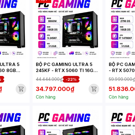
ULTRA 5
BỘ PC GAMING ULTRA 5
BỘ PC GAM
060 8GB
245KF - RTX 5060 TI 16GB
- RTX 5070
(XUEPC182-G)
(XUEPC158
44.444.000₫
59.999.000
%
-22%
₫
34.797.000₫
51.836.
Còn hàng
Còn hàng