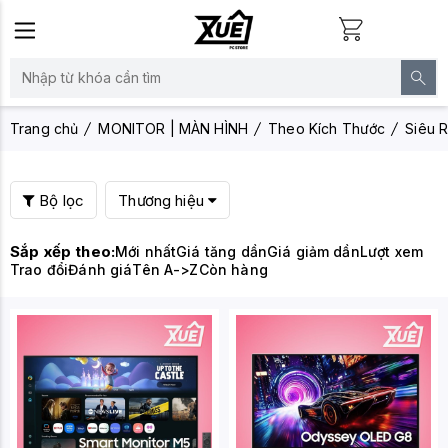
Trang chủ
MONITOR | MÀN HÌNH
Theo Kích Thước
Siêu R
Bộ lọc
Thương hiệu
Sắp xếp theo:
Mới nhất
Giá tăng dần
Giá giảm dần
Lượt xem
Trao đổi
Đánh giá
Tên A->Z
Còn hàng