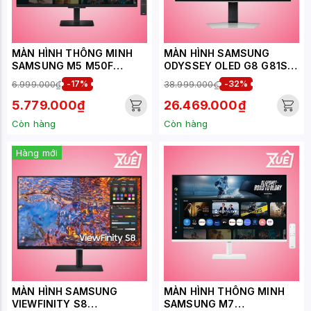
MÀN HÌNH THÔNG MINH
MÀN HÌNH SAMSUNG
SAMSUNG M5 M50F
ODYSSEY OLED G8 G81SF
LS32FM500EEXXV (32
LS32FG812SEXXV (32
6.999.000₫
-17%
38.999.000₫
-32%
INCH - VA - FHD - 60HZ -
INCH/UHD/OLED/240HZ/0.
4MS - SPEAKER)
03MS)
5.779.000₫
26.469.000₫
Còn hàng
Còn hàng
Hàng mới
MÀN HÌNH SAMSUNG
MÀN HÌNH THÔNG MINH
VIEWFINITY S8
SAMSUNG M7