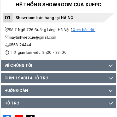
HỆ THỐNG SHOWROOM CỦA XUEPC
01
Showroom bán hàng tại
HÀ NỘI
Số 7 Ngõ 726 Đường Láng, Hà Nội (
Xem bản đồ
)
maytinhvietxue@gmail.com
0568124444
Thời gian làm việc: 8h00 - 22h00
VỀ CHÚNG TÔI
CHÍNH SÁCH & HỖ TRỢ
HƯỚNG DẪN
HỖ TRỢ