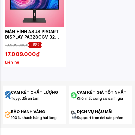
MÀN HÌNH ASUS PROART
DISPLAY PA328CGV 32
INCH 2K IPS 165 HZ
19.999.000₫
-15%
17.009.000₫
Liên hệ
CAM KẾT CHẤT LƯỢNG
CAM KẾT GIÁ TỐT NHẤT
Tuyệt đối an tâm
Khỏi mất công so sánh giá
BẢO HÀNH VÀNG
DỊCH VỤ HẬU MÃI
100% khách hàng hài lòng
Support trọn đời sản phẩm