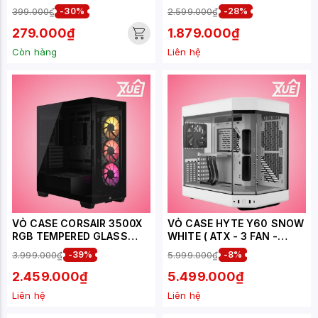
MIDTOWER - BLACK) ( CC-
399.000₫
-30%
2.599.000₫
-28%
9011276-WW )
279.000₫
1.879.000₫
Còn hàng
Liên hệ
VỎ CASE CORSAIR 3500X
VỎ CASE HYTE Y60 SNOW
RGB TEMPERED GLASS
WHITE ( ATX - 3 FAN -
(MID-TOWER, BLACK, 3
CABLE PCIE 4.0 )
3.999.000₫
-39%
5.999.000₫
-8%
FAN ) CC-9011278-WW
2.459.000₫
5.499.000₫
Liên hệ
Liên hệ