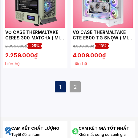
VỎ CASE THERMALTAKE
VỎ CASE THERMALTAKE
CERES 300 MATCHA ( MID
CTE E600 TG SNOW ( MID
TOWER - 3 FAN 14CM -
TOWER - MÀU TRẮNG )
2.999.000₫
-25%
4.599.000₫
-13%
MÀU TRÀ XANH - KHÔNG
KÈM MÀN HÌNH HIỂN THỊ )
2.259.000₫
4.009.000₫
Liên hệ
Liên hệ
1
2
CAM KẾT CHẤT LƯỢNG
CAM KẾT GIÁ TỐT NHẤT
Tuyệt đối an tâm
Khỏi mất công so sánh giá