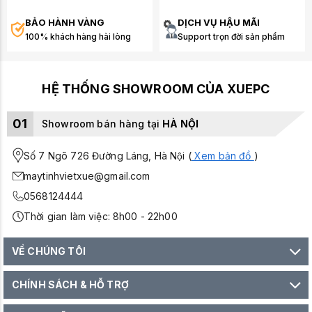
BẢO HÀNH VÀNG
DỊCH VỤ HẬU MÃI
100% khách hàng hài lòng
Support trọn đời sản phẩm
HỆ THỐNG SHOWROOM CỦA XUEPC
01
Showroom bán hàng tại
HÀ NỘI
Số 7 Ngõ 726 Đường Láng, Hà Nội (
Xem bản đồ
)
maytinhvietxue@gmail.com
0568124444
Thời gian làm việc: 8h00 - 22h00
VỀ CHÚNG TÔI
CHÍNH SÁCH & HỖ TRỢ