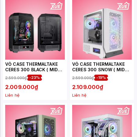
VỎ CASE THERMALTAKE
VỎ CASE THERMALTAKE
CERES 300 BLACK ( MID
CERES 300 SNOW ( MID
TOWER - 3 FAN 14CM -
TOWER - 3 FAN 14CM -
2.599.000₫
-23%
2.599.000₫
-19%
KHÔNG KÈM MÀN HÌNH
MÀU TRẮNG - KHÔNG KÈM
HIỂN THỊ )
MÀN HÌNH HIỂN THỊ )
2.009.000₫
2.109.000₫
Liên hệ
Liên hệ