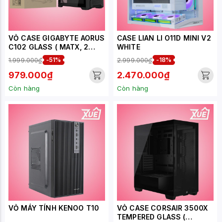
VỎ CASE GIGABYTE AORUS
CASE LIAN LI O11D MINI V2
C102 GLASS ( MATX, 2
WHITE
FAN, MÀU ĐEN)
1.999.000₫
-51%
2.999.000₫
-18%
979.000₫
2.470.000₫
Còn hàng
Còn hàng
VỎ MÁY TÍNH KENOO T10
VỎ CASE CORSAIR 3500X
TEMPERED GLASS (