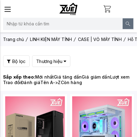
Trang chủ
LINH KIỆN MÁY TÍNH
CASE | VỎ MÁY TÍNH
Hỗ 
Bộ lọc
Thương hiệu
Sắp xếp theo:
Mới nhất
Giá tăng dần
Giá giảm dần
Lượt xem
Trao đổi
Đánh giá
Tên A->Z
Còn hàng