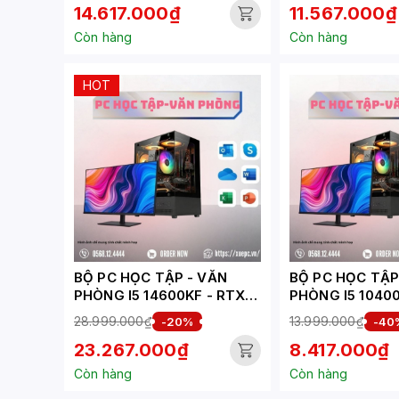
14.617.000₫
11.567.000₫
Còn hàng
Còn hàng
HOT
BỘ PC HỌC TẬP - VĂN
BỘ PC HỌC TẬP - 
PHÒNG I5 14600KF - RTX
PHÒNG I5 10400
5060 8GB (XUEPC038-HV)
XUEPC273-HV)
28.999.000₫
13.999.000₫
-20%
-40
23.267.000₫
8.417.000₫
Còn hàng
Còn hàng