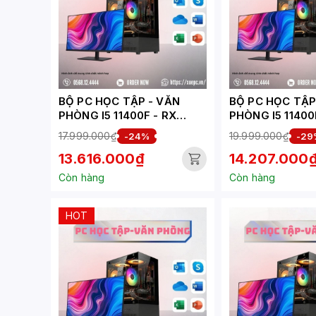
BỘ PC HỌC TẬP - VĂN
BỘ PC HỌC TẬP - 
PHÒNG I5 11400F - RX
PHÒNG I5 11400
6500XT 4GB ( XUEPC327-
3050 6GB ( XU
17.999.000₫
19.999.000₫
-24%
-29
HV)
13.616.000₫
14.207.000
Còn hàng
Còn hàng
HOT