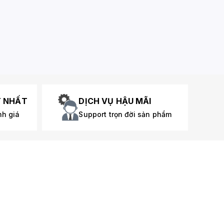
T NHẤT
DỊCH VỤ HẬU MÃI
nh giá
Support trọn đời sản phẩm