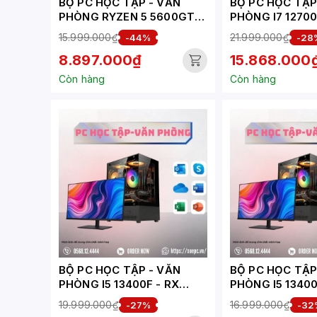
BỘ PC HỌC TẬP - VĂN
BỘ PC HỌC TẬP - 
PHÒNG RYZEN 5 5600GT (
PHÒNG I7 12700
XUEPC271-HV)
XUEPC268-HV)
15.999.000₫
21.999.000₫
-44%
-28
8.897.000₫
15.868.000
Còn hàng
Còn hàng
BỘ PC HỌC TẬP - VĂN
BỘ PC HỌC TẬP - 
PHÒNG I5 13400F - RX
PHÒNG I5 13400
6500XT 4GB ( XUEPC324-
1030 ( XUEPC27
19.999.000₫
16.999.000₫
-27%
-32
HV)