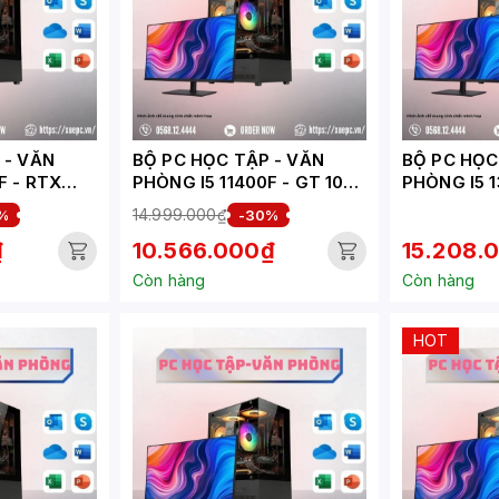
VĂN
BỘ PC HỌC TẬP - VĂN
BỘ PC HỌC T
F - RTX
PHÒNG I5 11400F - GT 1030
PHÒNG I5 1
EPC002-HV)
( XUEPC001-HV)
3050 6GB 
14.999.000₫
%
-30%
₫
10.566.000₫
15.208.
Còn hàng
Còn hàng
HOT