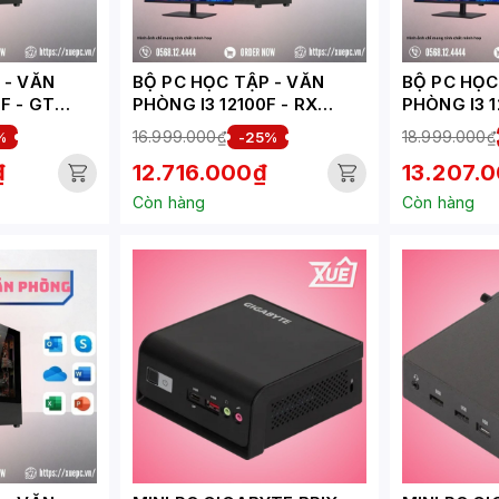
VĂN
BỘ PC HỌC TẬP - VĂN
BỘ PC HỌC T
F - GT
PHÒNG I3 12100F - RX
PHÒNG I3 121
3-HV)
6500XT 4GB (XUEPC276-
3050 6GB 
16.999.000₫
18.999.000₫
%
-25%
HV)
₫
12.716.000₫
13.207.
Còn hàng
Còn hàng