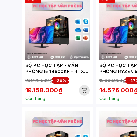
BỘ PC HỌC TẬP - VĂN
BỘ PC HỌC TẬP - 
PHÒNG I5 14600KF - RTX
PHÒNG RYZEN 5
3050 6GB (XUEPC034-HV)
RX 6500XT 4GB 
23.999.000₫
19.999.000₫
-20%
-27
XUEPC279-HV)
19.158.000₫
14.576.000
Còn hàng
Còn hàng