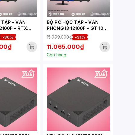
ẬP - VĂN
BỘ PC HỌC TẬP - VĂN
00F - RTX
PHÒNG I3 12100F - GT 1030
( XUEPC275-HV)
( XUEPC274-HV)
15.999.000₫
-30%
-31%
000₫
11.065.000₫
Còn hàng