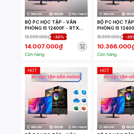
BỘ PC HỌC TẬP - VĂN
BỘ PC HỌC TẬP - 
PHÒNG I5 12400F - RTX
PHÒNG I5 12400
3050 6GB ( XUEPC004-HV)
1030 ( XUEPC00
19.999.000₫
15.999.000₫
-30%
-35
14.007.000₫
10.366.000
Còn hàng
Còn hàng
HOT
HOT