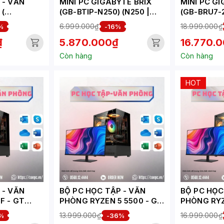
VĂN
MINI PC GIGABYTE BRIX
MINI PC G
 (
(GB-BTIP-N250) (N250 |
(GB-BRU7-
1XD5-4800 | 1X NVME/1X
255H | 2XD
6.999.000₫
18.999.000₫
%
-16%
SATA | 1XHDMI | WIFI |
2XNVME | 
₫
5.870.000₫
16.770.
BLUETOOTH | 1XLAN |
1XUSB4 | WI
VESA | NOOS | ĐEN)
BLUETOOTH
Còn hàng
Còn hàng
VESA | NOO
HOT
VĂN
BỘ PC HỌC TẬP - VĂN
BỘ PC HỌC T
F - GT
PHÒNG RYZEN 5 5500 - GT
PHÒNG RYZ
7-HV)
1030 ( XUEPC190-HV)
6500XT 4G
13.999.000₫
16.999.000₫
%
-36%
HV)