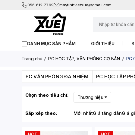
056 612 7799
maytinhvietxue@gmail.com
DANH MỤC SẢN PHẨM
GIỚI THIỆU
B
Trang chủ
PC HỌC TẬP, VĂN PHÒNG CƠ BẢN
PC C
PC VĂN PHÒNG ĐA NHIỆM
PC HỌC TẬP P
Chọn theo tiêu chí:
Thương hiệu
Sắp xếp theo:
Mới nhất
Giá tăng dần
Giá g
HOT
HOT