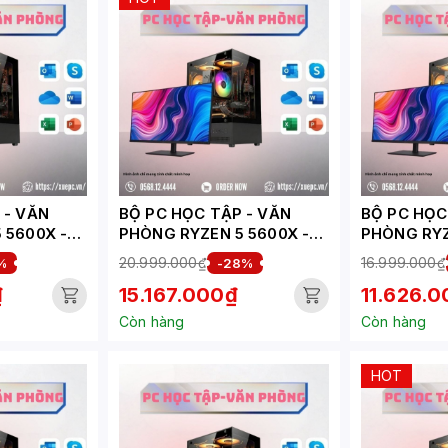
VĂN
BỘ PC HỌC TẬP - VĂN
BỘ PC HỌC T
 5600X -
PHÒNG RYZEN 5 5600X -
PHÒNG RYZ
(
RTX 3050 6GB (
GT 1030 (
20.999.000₫
16.999.000₫
%
-28%
XUEPC203-HV)
₫
15.167.000₫
11.626.
Còn hàng
Còn hàng
HOT