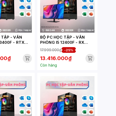
ẬP - VĂN
BỘ PC HỌC TẬP - VĂN
3400F - RTX
PHÒNG I5 12400F - RX
( XUEPC009-HV)
6500XT ( XUEPC096-HV)
17.999.000₫
-25%
000₫
13.416.000₫
Còn hàng