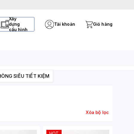
Xây
dựng
Tài khoản
Giỏ hàng
cấu hình
HÒNG SIÊU TIẾT KIỆM
Xóa bộ lọc
HOT