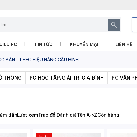
UILD PC
TIN TỨC
KHUYẾN MẠI
LIÊN HỆ
Ơ BẢN - THEO HIỆU NĂNG CẤU HÌNH
HỔ THÔNG
PC HỌC TẬP/GIẢI TRÍ GIA ĐÌNH
PC VĂN P
iảm dần
Lượt xem
Trao đổi
Đánh giá
Tên A->Z
Còn hàng
HOT