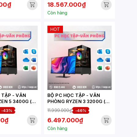
000₫
18.567.000₫
Còn hàng
HOT
ẬP - VĂN
BỘ PC HỌC TẬP - VĂN
EN 5 3400G (
PHÒNG RYZEN 3 3200G (
HV)
XUEPC269-HV)
11.999.000₫
-43%
-46%
00₫
6.497.000₫
Còn hàng