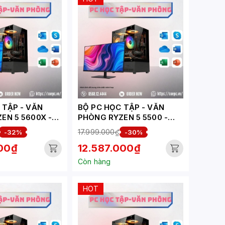
ẬP - VĂN
BỘ PC HỌC TẬP - VĂN
EN 5 5600X -
PHÒNG RYZEN 5 5500 -
 XUEPC202-HV)
RTX 3050 6GB ( XUEPC191-
17.999.000₫
-32%
-30%
HV)
000₫
12.587.000₫
Còn hàng
HOT