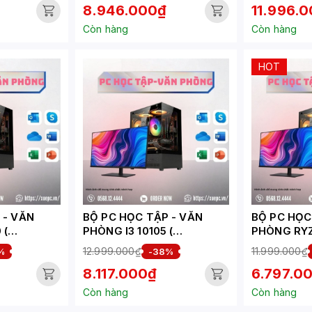
8.946.000₫
11.996.
Còn hàng
Còn hàng
HOT
VĂN
BỘ PC HỌC TẬP - VĂN
BỘ PC HỌC T
 (
PHÒNG I3 10105 (
PHÒNG RYZ
XUEPC272-HV)
XUEPC270-
12.999.000₫
11.999.000₫
%
-38%
8.117.000₫
6.797.0
Còn hàng
Còn hàng