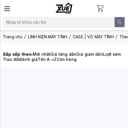
Trang chủ
LINH KIỆN MÁY TÍNH
CASE | VỎ MÁY TÍNH
The
Sắp xếp theo:
Mới nhất
Giá tăng dần
Giá giảm dần
Lượt xem
Trao đổi
Đánh giá
Tên A->Z
Còn hàng