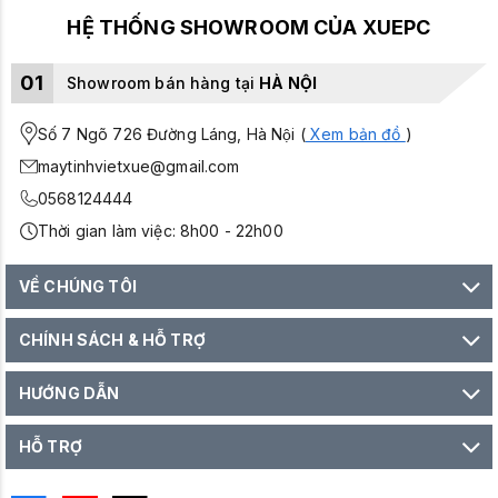
HỆ THỐNG SHOWROOM CỦA XUEPC
01
Showroom bán hàng tại
HÀ NỘI
Số 7 Ngõ 726 Đường Láng, Hà Nội (
Xem bản đồ
)
maytinhvietxue@gmail.com
0568124444
Thời gian làm việc: 8h00 - 22h00
VỀ CHÚNG TÔI
CHÍNH SÁCH & HỖ TRỢ
HƯỚNG DẪN
HỖ TRỢ