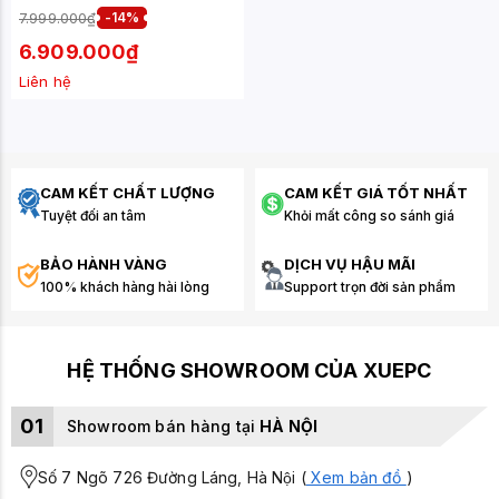
INCH - IPS - 240HZ)
7.999.000₫
-14%
6.909.000₫
Liên hệ
CAM KẾT CHẤT LƯỢNG
CAM KẾT GIÁ TỐT NHẤT
Tuyệt đối an tâm
Khỏi mất công so sánh giá
BẢO HÀNH VÀNG
DỊCH VỤ HẬU MÃI
100% khách hàng hài lòng
Support trọn đời sản phẩm
HỆ THỐNG SHOWROOM CỦA XUEPC
01
Showroom bán hàng tại
HÀ NỘI
Số 7 Ngõ 726 Đường Láng, Hà Nội (
Xem bản đồ
)