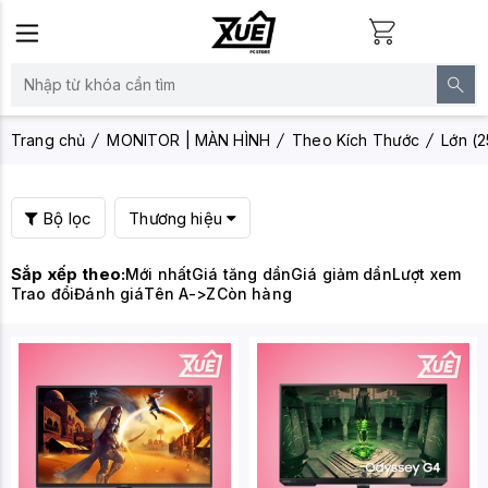
Trang chủ
MONITOR | MÀN HÌNH
Theo Kích Thước
Lớn (
Bộ lọc
Thương hiệu
Sắp xếp theo:
Mới nhất
Giá tăng dần
Giá giảm dần
Lượt xem
Trao đổi
Đánh giá
Tên A->Z
Còn hàng