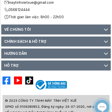
maytinhvietxue@gmail.com
0568124444
Thời gian làm việc: 8h00 - 22h00
VỀ CHÚNG TÔI
CHÍNH SÁCH & HỖ TRỢ
HƯỚNG DẪN
HỖ TRỢ
© 2023 CÔNG TY TNHH MÁY TÍNH VIẾT XUÊ
GPKD số 0109280852, Đăng ký ngày: 24-07-2020, nơi cấp SỞ
M
Z