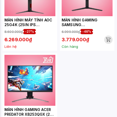
MÀN HÌNH MÁY TÍNH AOC
MÀN HÌNH GAMING
25G4K (25IN IPS
SAMSUNG
420HZ(OC))
LS25BG400EEXXV (25
8.600.000₫
-27%
6.999.000₫
-46%
INCH/FHD/IPS/240HZ/1MS/
400
6.269.000₫
3.779.000₫
NITS/HDMI+DP+AUDIO/GS
Liên hệ
Còn hàng
YNC)
MÀN HÌNH GAMING ACER
PREDATOR XB253QGX (25