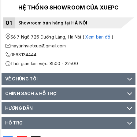
HỆ THỐNG SHOWROOM CỦA XUEPC
01
Showroom bán hàng tại
HÀ NỘI
Số 7 Ngõ 726 Đường Láng, Hà Nội (
Xem bản đồ
)
maytinhvietxue@gmail.com
0568124444
Thời gian làm việc: 8h00 - 22h00
VỀ CHÚNG TÔI
CHÍNH SÁCH & HỖ TRỢ
HƯỚNG DẪN
HỖ TRỢ