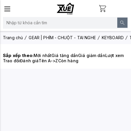
Trang chủ
GEAR | PHÍM - CHUỘT - TAI NGHE
KEYBOARD
Sắp xếp theo:
Mới nhất
Giá tăng dần
Giá giảm dần
Lượt xem
Trao đổi
Đánh giá
Tên A->Z
Còn hàng