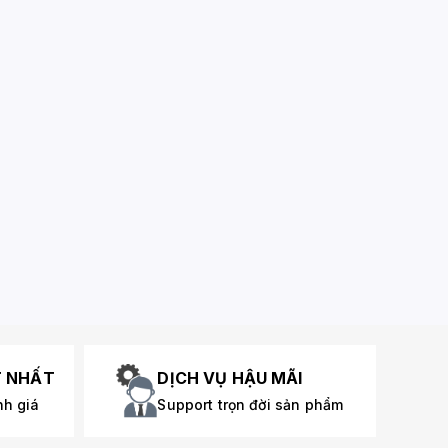
T NHẤT
DỊCH VỤ HẬU MÃI
nh giá
Support trọn đời sản phẩm