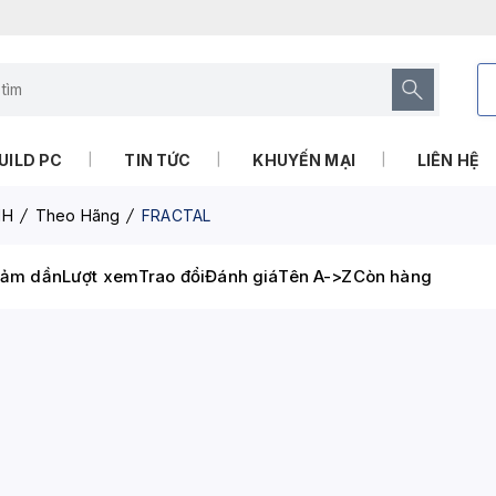
UILD PC
TIN TỨC
KHUYẾN MẠI
LIÊN HỆ
NH
Theo Hãng
FRACTAL
iảm dần
Lượt xem
Trao đổi
Đánh giá
Tên A->Z
Còn hàng