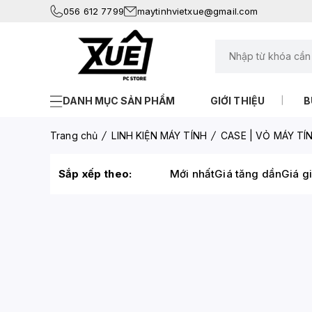
056 612 7799
maytinhvietxue@gmail.com
DANH MỤC SẢN PHẨM
GIỚI THIỆU
B
Trang chủ
LINH KIỆN MÁY TÍNH
CASE | VỎ MÁY TÍ
Sắp xếp theo:
Mới nhất
Giá tăng dần
Giá g