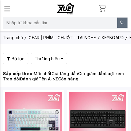
Trang chủ
GEAR | PHÍM - CHUỘT - TAI NGHE
KEYBOARD
Bộ lọc
Thương hiệu
Sắp xếp theo:
Mới nhất
Giá tăng dần
Giá giảm dần
Lượt xem
Trao đổi
Đánh giá
Tên A->Z
Còn hàng