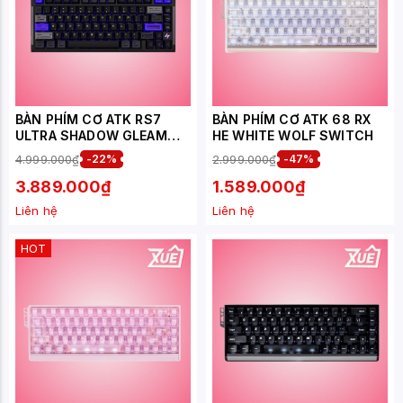
BÀN PHÍM CƠ ATK RS7
BÀN PHÍM CƠ ATK 68 RX
ULTRA SHADOW GLEAM
HE WHITE WOLF SWITCH
BLAZEBLADE SWITCH
4.999.000₫
-22%
2.999.000₫
-47%
3.889.000₫
1.589.000₫
Liên hệ
Liên hệ
HOT