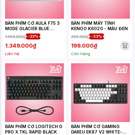
BÀN PHÍM CƠ AULA F75 3
BÀN PHÍM MÁY TÍNH
MODE GLACIER BLUE
KENOO K6020 - MÀU ĐEN
OUTEMU SILENT PEACH V3
1.999.000₫
-33%
299.000₫
-33%
SWITCH
1.349.000₫
199.000₫
Liên hệ
Còn hàng
BÀN PHÍM CƠ LOGITECH G
BÀN PHÍM CƠ GAMING
PRO X TKL RAPID BLACK
DAREU EK87 V2 WHITE-