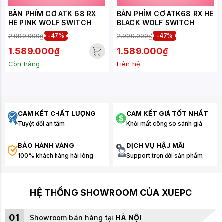
BÀN PHÍM CƠ ATK 68 RX
BÀN PHÍM CƠ ATK68 RX HE
HE PINK WOLF SWITCH
BLACK WOLF SWITCH
2.999.000₫
-47%
2.999.000₫
-47%
1.589.000₫
1.589.000₫
Còn hàng
Liên hệ
CAM KẾT CHẤT LƯỢNG
CAM KẾT GIÁ TỐT NHẤT
Tuyệt đối an tâm
Khỏi mất công so sánh giá
BẢO HÀNH VÀNG
DỊCH VỤ HẬU MÃI
100% khách hàng hài lòng
Support trọn đời sản phẩm
HỆ THỐNG SHOWROOM CỦA XUEPC
01
Showroom bán hàng tại
HÀ NỘI