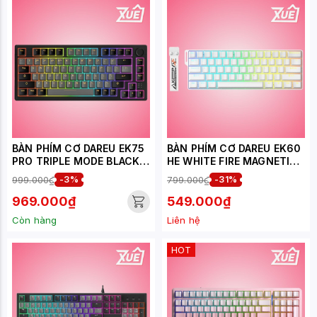
BÀN PHÍM CƠ DAREU EK75
BÀN PHÍM CƠ DAREU EK60
PRO TRIPLE MODE BLACK
HE WHITE FIRE MAGNETIC
GOLDEN DAREU DREAM
SWITCH
999.000₫
-3%
799.000₫
-31%
SWITCH
969.000₫
549.000₫
Còn hàng
Liên hệ
HOT