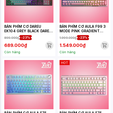
BÀN PHÍM CƠ DAREU
BÀN PHÍM CƠ AULA F99 3
EK104 GREY BLACK DAREU
MODE PINK GRADIENT
DREAM SWITCH
DREAM SAKURA SWITCH
899.000₫
-23%
1.999.000₫
-23%
689.000₫
1.549.000₫
Còn hàng
Còn hàng
HOT
BÀN PHÍM CƠ AULA F75
BÀN PHÍM CƠ AULA F75