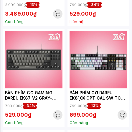
BLACK (DREAM SWITCH)
3.999.000₫
-13%
799.000₫
-34%
3.489.000₫
529.000₫
Còn hàng
Liên hệ
BÀN PHÍM CƠ GAMING
BÀN PHÍM CƠ DAREU
DAREU EK87 V2 GRAY-
EK810X OPTICAL SWITCH
BLACK (DREAM SWITCH)
(CHỐNG NƯỚC)
799.000₫
-34%
799.000₫
-13%
529.000₫
699.000₫
Còn hàng
Còn hàng