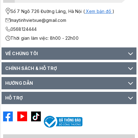
Số 7 Ngõ 726 Đường Láng, Hà Nội (
Xem bản đồ
)
maytinhvietxue@gmail.com
0568124444
Thời gian làm việc: 8h00 - 22h00
VỀ CHÚNG TÔI
CHÍNH SÁCH & HỖ TRỢ
HƯỚNG DẪN
HỖ TRỢ