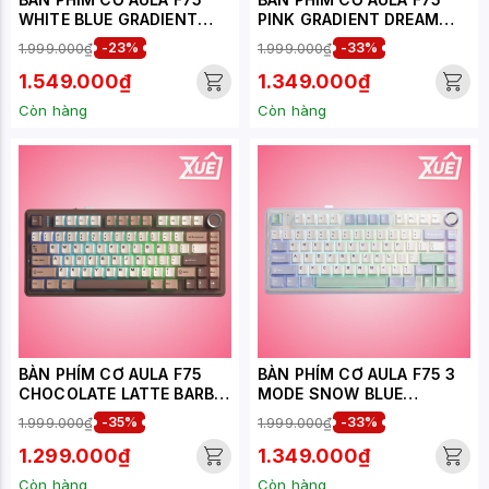
WHITE BLUE GRADIENT
PINK GRADIENT DREAM
OUTEMU SILENT PEACH V3
SAKURA SWITCH
1.999.000₫
-23%
1.999.000₫
-33%
SWITCH
1.549.000₫
1.349.000₫
Còn hàng
Còn hàng
BÀN PHÍM CƠ AULA F75
BÀN PHÍM CƠ AULA F75 3
CHOCOLATE LATTE BARBIE
MODE SNOW BLUE
SWITCH
OUTEMU SILENT PEACH V3
1.999.000₫
-35%
1.999.000₫
-33%
SWITCH
1.299.000₫
1.349.000₫
Còn hàng
Còn hàng