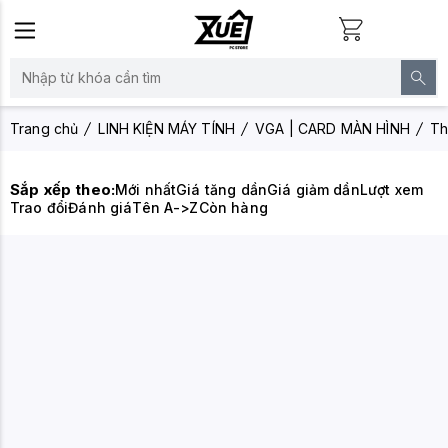
Trang chủ
LINH KIỆN MÁY TÍNH
VGA | CARD MÀN HÌNH
Th
Sắp xếp theo:
Mới nhất
Giá tăng dần
Giá giảm dần
Lượt xem
Trao đổi
Đánh giá
Tên A->Z
Còn hàng