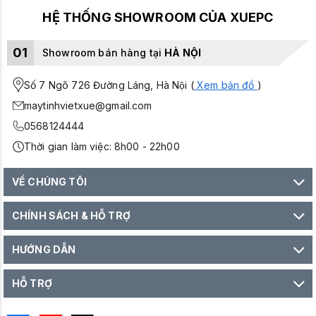
HỆ THỐNG SHOWROOM CỦA XUEPC
01
Showroom bán hàng tại
HÀ NỘI
Số 7 Ngõ 726 Đường Láng, Hà Nội (
Xem bản đồ
)
maytinhvietxue@gmail.com
0568124444
Thời gian làm việc: 8h00 - 22h00
VỀ CHÚNG TÔI
CHÍNH SÁCH & HỖ TRỢ
HƯỚNG DẪN
HỖ TRỢ