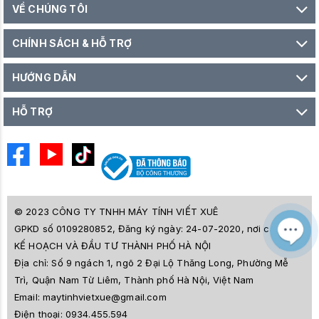
VỀ CHÚNG TÔI
CHÍNH SÁCH & HỖ TRỢ
HƯỚNG DẪN
HỖ TRỢ
© 2023 CÔNG TY TNHH MÁY TÍNH VIẾT XUÊ
GPKD số 0109280852, Đăng ký ngày: 24-07-2020, nơi cấp SỞ
M
Z
KẾ HOẠCH VÀ ĐẦU TƯ THÀNH PHỐ HÀ NỘI
L
Địa chỉ:
Số 9 ngách 1, ngõ 2 Đại Lộ Thăng Long, Phường Mễ
e
a
Trì, Quận Nam Từ Liêm, Thành phố Hà Nội, Việt Nam
i
Email:
maytinhvietxue@gmail.com
s
l
Điện thoại:
0934.455.594