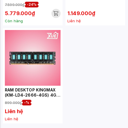
(1X 16B) DDR5 4800MHZ
7.599.000₫
-24%
5.779.000₫
1.149.000₫
Còn hàng
Liên hệ
RAM DESKTOP KINGMAX
(KM-LD4-2666-4GS) 4GB
(1X4GB) DDR4 2666MHZ
899.000₫
-%
Liên hệ
Liên hệ