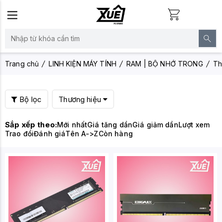
Trang chủ
LINH KIỆN MÁY TÍNH
RAM | BỘ NHỚ TRONG
Th
Bộ lọc
Thương hiệu
Sắp xếp theo:
Mới nhất
Giá tăng dần
Giá giảm dần
Lượt xem
Trao đổi
Đánh giá
Tên A->Z
Còn hàng