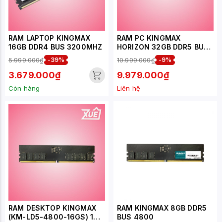
RAM LAPTOP KINGMAX
RAM PC KINGMAX
16GB DDR4 BUS 3200MHZ
HORIZON 32GB DDR5 BUS
5600
5.999.000₫
-39%
10.999.000₫
-9%
3.679.000₫
9.979.000₫
Còn hàng
Liên hệ
RAM DESKTOP KINGMAX
RAM KINGMAX 8GB DDR5
(KM-LD5-4800-16GS) 16G
BUS 4800