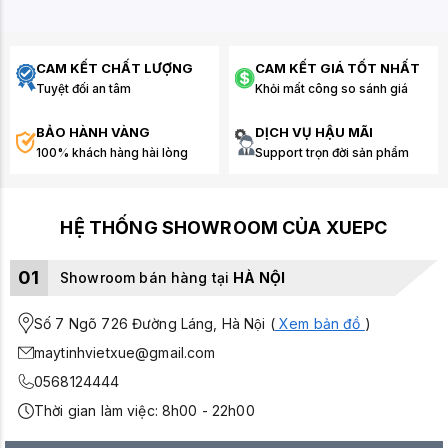
CAM KẾT CHẤT LƯỢNG
CAM KẾT GIÁ TỐT NHẤT
Tuyệt đối an tâm
Khỏi mất công so sánh giá
BẢO HÀNH VÀNG
DỊCH VỤ HẬU MÃI
100% khách hàng hài lòng
Support trọn đời sản phẩm
HỆ THỐNG SHOWROOM CỦA XUEPC
01
Showroom bán hàng tại
HÀ NỘI
Số 7 Ngõ 726 Đường Láng, Hà Nội (
Xem bản đồ
)
maytinhvietxue@gmail.com
0568124444
Thời gian làm việc: 8h00 - 22h00