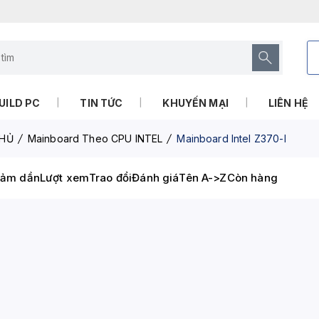
UILD PC
TIN TỨC
KHUYẾN MẠI
LIÊN HỆ
HỦ
Mainboard Theo CPU INTEL
Mainboard Intel Z370-I
iảm dần
Lượt xem
Trao đổi
Đánh giá
Tên A->Z
Còn hàng