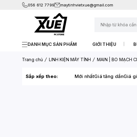
056 612 7799
maytinhvietxue@gmail.com
DANH MỤC SẢN PHẨM
GIỚI THIỆU
B
Trang chủ
LINH KIỆN MÁY TÍNH
MAIN | BO MẠCH C
Sắp xếp theo:
Mới nhất
Giá tăng dần
Giá g