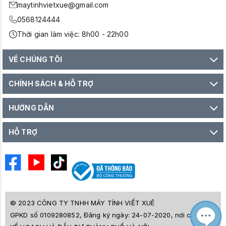
maytinhvietxue@gmail.com
0568124444
Thời gian làm việc: 8h00 - 22h00
VỀ CHÚNG TÔI
CHÍNH SÁCH & HỖ TRỢ
HƯỚNG DẪN
HỖ TRỢ
© 2023 CÔNG TY TNHH MÁY TÍNH VIẾT XUÊ
GPKD số 0109280852, Đăng ký ngày: 24-07-2020, nơi cấp SỞ
M
Z