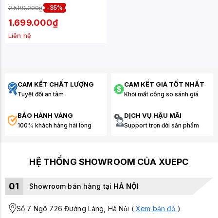
2.599.000₫
-35%
1.699.000₫
Liên hệ
CAM KẾT CHẤT LƯỢNG
CAM KẾT GIÁ TỐT NHẤT
Tuyệt đối an tâm
Khỏi mất công so sánh giá
BẢO HÀNH VÀNG
DỊCH VỤ HẬU MÃI
100% khách hàng hài lòng
Support trọn đời sản phẩm
HỆ THỐNG SHOWROOM CỦA XUEPC
01
Showroom bán hàng tại
HÀ NỘI
Số 7 Ngõ 726 Đường Láng, Hà Nội (
Xem bản đồ
)