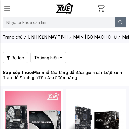
Trang chủ
LINH KIỆN MÁY TÍNH
MAIN | BO MẠCH CHỦ
Mai
Bộ lọc
Thương hiệu
Sắp xếp theo:
Mới nhất
Giá tăng dần
Giá giảm dần
Lượt xem
Trao đổi
Đánh giá
Tên A->Z
Còn hàng