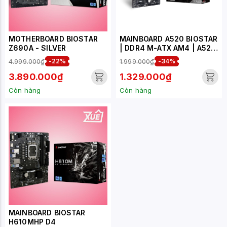
MOTHERBOARD BIOSTAR
MAINBOARD A520 BIOSTAR
Z690A - SILVER
| DDR4 M-ATX AM4 | A520
|
4.999.000₫
-22%
1.999.000₫
-34%
3.890.000₫
1.329.000₫
Còn hàng
Còn hàng
MAINBOARD BIOSTAR
H610MHP D4