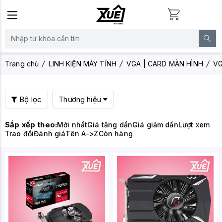
Trang chủ
LINH KIỆN MÁY TÍNH
VGA | CARD MÀN HÌNH
V
Bộ lọc
Thương hiệu
Sắp xếp theo:
Mới nhất
Giá tăng dần
Giá giảm dần
Lượt xem
Trao đổi
Đánh giá
Tên A->Z
Còn hàng