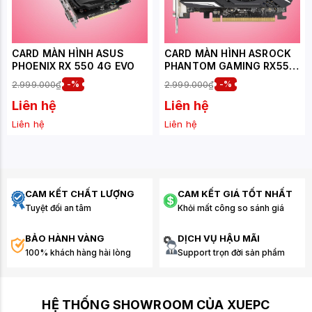
CARD MÀN HÌNH ASUS
CARD MÀN HÌNH ASROCK
PHOENIX RX 550 4G EVO
PHANTOM GAMING RX550
4G
2.999.000₫
-%
2.999.000₫
-%
Liên hệ
Liên hệ
Liên hệ
Liên hệ
CAM KẾT CHẤT LƯỢNG
CAM KẾT GIÁ TỐT NHẤT
Tuyệt đối an tâm
Khỏi mất công so sánh giá
BẢO HÀNH VÀNG
DỊCH VỤ HẬU MÃI
100% khách hàng hài lòng
Support trọn đời sản phẩm
HỆ THỐNG SHOWROOM CỦA XUEPC