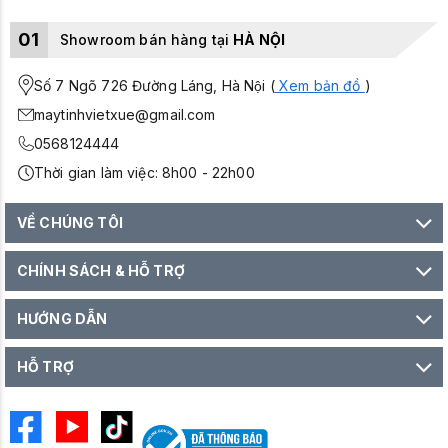
01
Showroom bán hàng tại
HÀ NỘI
Số 7 Ngõ 726 Đường Láng, Hà Nội (
Xem bản đồ
)
maytinhvietxue@gmail.com
0568124444
Thời gian làm việc: 8h00 - 22h00
VỀ CHÚNG TÔI
CHÍNH SÁCH & HỖ TRỢ
HƯỚNG DẪN
HỖ TRỢ