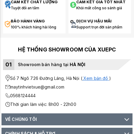
CAM KẾT CHẤT LƯỢNG
CAM KẾT GIÁ TỐT NHẤT
Tuyệt đối an tâm
Khỏi mất công so sánh giá
BẢO HÀNH VÀNG
DỊCH VỤ HẬU MÃI
100% khách hàng hài lòng
Support trọn đời sản phẩm
HỆ THỐNG SHOWROOM CỦA XUEPC
01
Showroom bán hàng tại
HÀ NỘI
Số 7 Ngõ 726 Đường Láng, Hà Nội (
Xem bản đồ
)
maytinhvietxue@gmail.com
0568124444
Thời gian làm việc: 8h00 - 22h00
VỀ CHÚNG TÔI
CHÍNH SÁCH & HỖ TRỢ