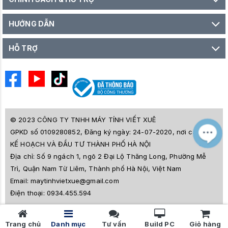
HƯỚNG DẪN
HỖ TRỢ
© 2023 CÔNG TY TNHH MÁY TÍNH VIẾT XUÊ
GPKD số 0109280852, Đăng ký ngày: 24-07-2020, nơi cấp SỞ
M
Z
KẾ HOẠCH VÀ ĐẦU TƯ THÀNH PHỐ HÀ NỘI
L
Địa chỉ:
Số 9 ngách 1, ngõ 2 Đại Lộ Thăng Long, Phường Mễ
e
a
Trì, Quận Nam Từ Liêm, Thành phố Hà Nội, Việt Nam
i
Email:
maytinhvietxue@gmail.com
s
l
Điện thoại:
0934.455.594
ê
s
o
Trang chủ
Danh mục
Tư vấn
Build PC
Giỏ hàng
n