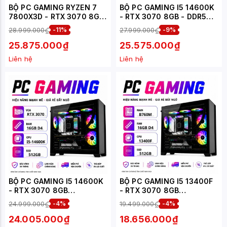
BỘ PC GAMING RYZEN 7
BỘ PC GAMING I5 14600K
7800X3D - RTX 3070 8GB
- RTX 3070 8GB - DDR5
(XUEPC246-G)
(XUEPC028-G)
28.999.000₫
-11%
27.999.000₫
-9%
25.875.000₫
25.575.000₫
Liên hệ
Liên hệ
BỘ PC GAMING I5 14600K
BỘ PC GAMING I5 13400F
- RTX 3070 8GB
- RTX 3070 8GB
(XUEPC019-G)
(XUEPC012-G)
24.999.000₫
-4%
19.499.000₫
-4%
24.005.000₫
18.656.000₫