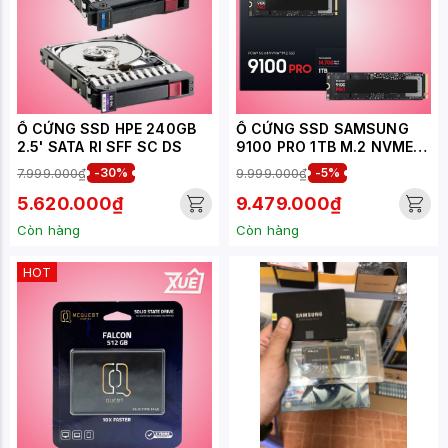
Ổ CỨNG SSD HPE 240GB
Ổ CỨNG SSD SAMSUNG
2.5' SATA RI SFF SC DS
9100 PRO 1TB M.2 NVME
M.2 2280 PCIE GEN5.0 X4
7.999.000₫
-30%
9.999.000₫
-5%
MZ-VAP1T0BW
5.620.000₫
9.479.000₫
Còn hàng
Còn hàng
HOT