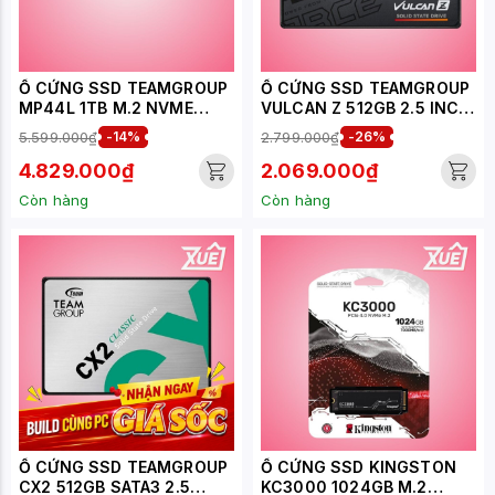
Ổ CỨNG SSD TEAMGROUP
Ổ CỨNG SSD TEAMGROUP
MP44L 1TB M.2 NVME
VULCAN Z 512GB 2.5 INCH
2280 PCIE 4.0X4 (ĐỌC
SATA III (ĐỌC 540MB/S -
5.599.000₫
-14%
2.799.000₫
-26%
5000MB/S, GHI
GHI 470MB/S) -
4500MB/S) -
(T253TZ512G0C101)
4.829.000₫
2.069.000₫
(TM8FPK001T0C101)
Còn hàng
Còn hàng
Ổ CỨNG SSD TEAMGROUP
Ổ CỨNG SSD KINGSTON
CX2 512GB SATA3 2.5
KC3000 1024GB M.2