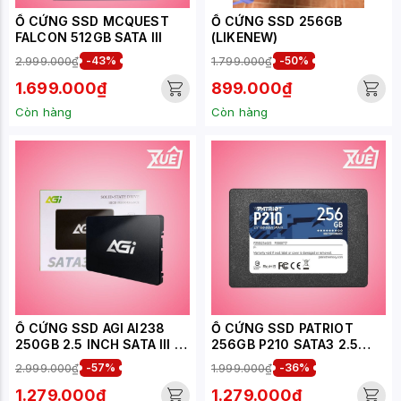
Ổ CỨNG SSD MCQUEST
Ổ CỨNG SSD 256GB
FALCON 512GB SATA III
(LIKENEW)
2.999.000₫
-43%
1.799.000₫
-50%
1.699.000₫
899.000₫
Còn hàng
Còn hàng
Ổ CỨNG SSD AGI AI238
Ổ CỨNG SSD PATRIOT
250GB 2.5 INCH SATA III -
256GB P210 SATA3 2.5
AGI250GIMAI238-CB
INCH - P210S256G25
2.999.000₫
-57%
1.999.000₫
-36%
1.279.000₫
1.279.000₫