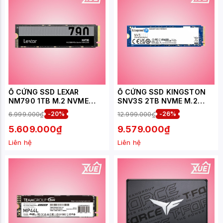
Ổ CỨNG SSD LEXAR
Ổ CỨNG SSD KINGSTON
NM790 1TB M.2 NVME
SNV3S 2TB NVME M.2
2280 PCIE GEN 4X4 (ĐỌC
2280 PCIE GEN 4X4 (ĐỌC
6.999.000₫
-20%
12.999.000₫
-26%
7400MB/S - GHI
6000MB/S - GHI
6500MB/S) -
5000MB/S) -
5.609.000₫
9.579.000₫
(LNM790X001T-RNNNG)
(SNV3S/2000G)
Liên hệ
Liên hệ