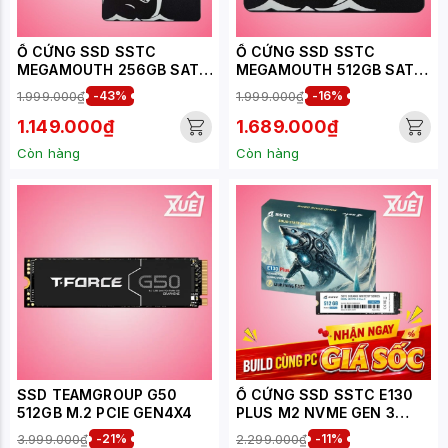
Ổ CỨNG SSD SSTC
Ổ CỨNG SSD SSTC
MEGAMOUTH 256GB SATA
MEGAMOUTH 512GB SATA
III (MS-M100-256Q)
III (MS-M100-512Q)
1.999.000₫
-43%
1.999.000₫
-16%
1.149.000₫
1.689.000₫
Còn hàng
Còn hàng
SSD TEAMGROUP G50
Ổ CỨNG SSD SSTC E130
512GB M.2 PCIE GEN4X4
PLUS M2 NVME GEN 3
512GB (E130-PLUS-512GB)
3.999.000₫
-21%
2.299.000₫
-11%