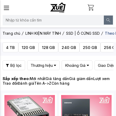
Trang chủ
LINH KIỆN MÁY TÍNH
SSD | Ổ CỨNG SSD
Theo 
4 TB
120 GB
128 GB
240 GB
250 GB
256 G
Bộ lọc
Thương hiệu
Khoảng Giá
Giao Diện
Sắp xếp theo:
Mới nhất
Giá tăng dần
Giá giảm dần
Lượt xem
Trao đổi
Đánh giá
Tên A->Z
Còn hàng