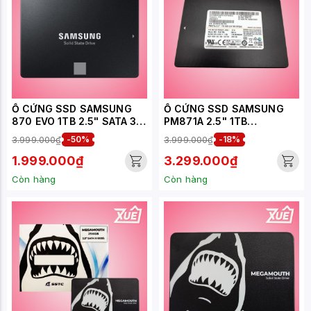
Ổ CỨNG SSD SAMSUNG
Ổ CỨNG SSD SAMSUNG
870 EVO 1TB 2.5" SATA 3
PM871A 2.5" 1TB
(MZ-77E1T0) (24 Tháng)
SATA6.0Gbps (MZ-
3.999.000₫
-50%
3.999.000₫
-18%
7LN1T0A) (24 Tháng)
1.999.000₫
3.299.000₫
Còn hàng
Còn hàng