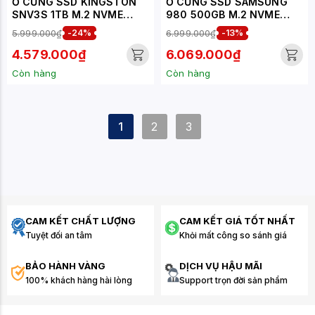
Ổ CỨNG SSD KINGSTON
Ổ CỨNG SSD SAMSUNG
SNV3S 1TB M.2 NVME
980 500GB M.2 NVME
2280 PCIE GEN 4X4 (ĐỌC
PCIE GEN 3.0X4 (ĐỌC
5.999.000₫
-24%
6.999.000₫
-13%
6000MB/S - GHI
3100MB/S - GHI
4000MB/S) -
2600MB/S) - (MZ-
4.579.000₫
6.069.000₫
(SNV3S/1000G)
V8V500BW)
Còn hàng
Còn hàng
1
2
3
CAM KẾT CHẤT LƯỢNG
CAM KẾT GIÁ TỐT NHẤT
Tuyệt đối an tâm
Khỏi mất công so sánh giá
BẢO HÀNH VÀNG
DỊCH VỤ HẬU MÃI
100% khách hàng hài lòng
Support trọn đời sản phẩm