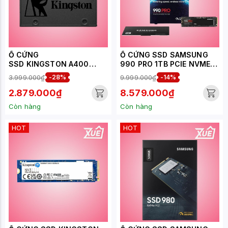
Ổ CỨNG
Ổ CỨNG SSD SAMSUNG
SSD KINGSTON A400
990 PRO 1TB PCIE NVME
480GB 2.5 INCH SATA3
4.0X4 (ĐỌC 7450MB/S -
3.999.000₫
-28%
9.999.000₫
-14%
(ĐỌC 500MB/S - GHI
GHI 6900MB/S) - (MZ-
450MB/S) -
V9P1T0BW)
2.879.000₫
8.579.000₫
(SA400S37/480G)
Còn hàng
Còn hàng
HOT
HOT