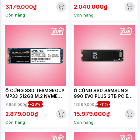
3.179.000₫
2.040.000₫
Còn hàng
Còn hàng
Ổ CỨNG SSD TEAMGROUP
Ổ CỨNG SSD SAMSUNG
MP33 512GB M.2 NVME
990 EVO PLUS 2TB PCIE
2280 PCIE GEN 3.0X4
NVME 4.0X4 ( ĐỌC
3.999.000₫
-28%
17.999.000₫
-11%
(ĐỌC 1700MB/S, GHI
7250MB/S - GHI
1400MB/S) -
6300MB/S) - (MZ-
2.879.000₫
15.979.000₫
(TM8FP6512G0C101)
V9S2T0BW)
Còn hàng
Còn hàng