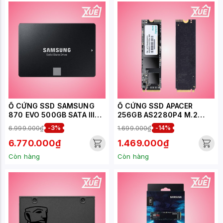
Ổ CỨNG SSD SAMSUNG
Ổ CỨNG SSD APACER
870 EVO 500GB SATA III
256GB AS2280P4 M.2
6GB/S 2.5 INCH ( ĐỌC
NVME PCIE GEN 3 X4
6.999.000₫
-3%
1.699.000₫
-14%
560MB/S - GHI 530MB/S) -
(AP256GAS2280P4-1)
(MZ-77E500BW)
6.770.000₫
1.469.000₫
Còn hàng
Còn hàng