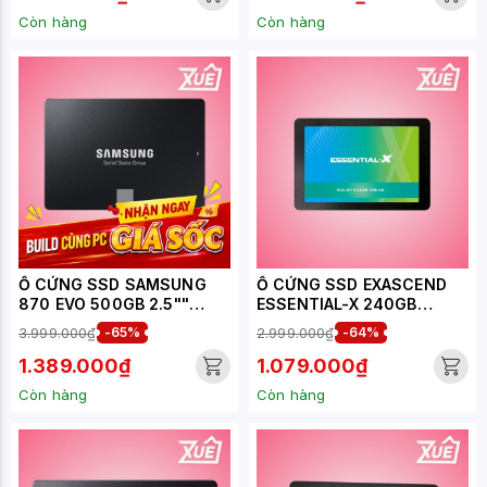
Còn hàng
Còn hàng
Ổ CỨNG SSD SAMSUNG
Ổ CỨNG SSD EXASCEND
870 EVO 500GB 2.5""
ESSENTIAL-X 240GB
SATA 3 (MZ-77E500) 24
SATA-III 2.5 INCH -
3.999.000₫
-65%
2.999.000₫
-64%
Tháng
ES240GSSD25SAU
1.389.000₫
1.079.000₫
Còn hàng
Còn hàng