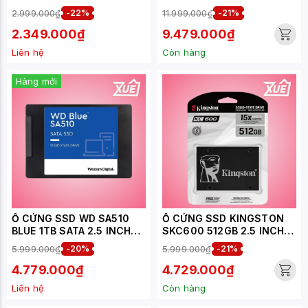
INCH (ĐỌC 530MB/S, GHI
NVME 2280 PCIE GEN 4X4
2.999.000₫
-22%
11.999.000₫
-21%
470MB/S) -
(ĐỌC 7000MB/S, GHI
(T253X6512G0C101)
6000MB/S)-
2.349.000₫
9.479.000₫
(SKC3000S/1024G)
Liên hệ
Còn hàng
Hàng mới
Ổ CỨNG SSD WD SA510
Ổ CỨNG SSD KINGSTON
BLUE 1TB SATA 2.5 INCH
SKC600 512GB 2.5 INCH
(ĐỌC 560MB/S - GHI
SATA3 (ĐỌC 550MB/S -
5.999.000₫
-20%
5.999.000₫
-21%
520MB/S) -
GHI 520MB/S) -
(WDS100T3B0A)
(KC600/512GB)
4.779.000₫
4.729.000₫
Liên hệ
Còn hàng