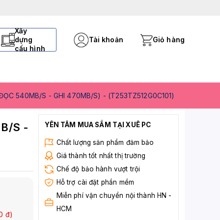
Xây
dựng
Tài khoản
Giỏ hàng
cấu hình
ĐỌC 540MB/S - GHI 470MB/S) - (T253TZ512G0C101)
B/S -
YÊN TÂM MUA SẮM TẠI XUÊ PC
Chất lượng sản phẩm đảm bảo
Giá thành tốt nhất thị trường
Chế độ bảo hành vượt trội
Hỗ trợ cài đặt phần mềm
Miễn phí vận chuyển nội thành HN -
HCM
0
đ)