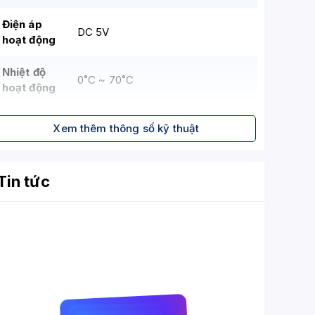
Điện áp
DC 5V
hoạt động
Nhiệt độ
0˚C ~ 70˚C
hoạt động
Nhiệt độ
-40˚C ~ 85˚C
Xem thêm thông số kỹ thuật
lưu trữ
TBW (Tổng
Tin tức
số byte
400 TBW
được ghi)
MTBF
(Thời gian
trung bình
1,000,000 giờ
giữa các
lần hỏng)