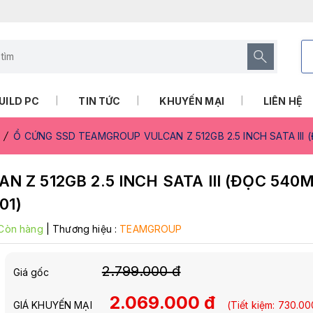
UILD PC
TIN TỨC
KHUYẾN MẠI
LIÊN HỆ
Ổ CỨNG SSD TEAMGROUP VULCAN Z 512GB 2.5 INCH SATA III (
Z 512GB 2.5 INCH SATA III (ĐỌC 540M
01)
Còn hàng
|
Thương hiệu :
TEAMGROUP
2.799.000 đ
Giá gốc
2.069.000 đ
GIÁ KHUYẾN MẠI
(Tiết kiệm:
730.00