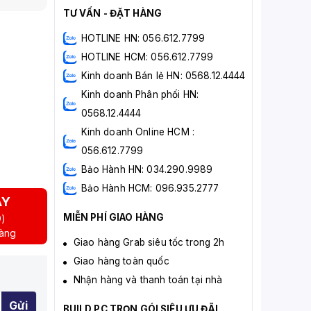
TƯ VẤN - ĐẶT HÀNG
HOTLINE HN: 056.612.7799
HOTLINE HCM: 056.612.7799
Kinh doanh Bán lẻ HN: 0568.12.4444
Kinh doanh Phân phối HN:
0568.12.4444
Kinh doanh Online HCM :
056.612.7799
Bảo Hành HN: 034.290.9989
Bảo Hành HCM: 096.935.2777
AY
MIỄN PHÍ GIAO HÀNG
D)
hàng
Giao hàng Grab siêu tốc trong 2h
Giao hàng toàn quốc
Nhận hàng và thanh toán tại nhà
Gửi
BUILD PC TRỌN GÓI SIÊU ƯU ĐÃI