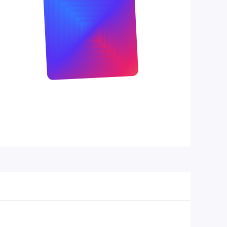
Kích thước
100(L) x 69.9(W) x 7(H) mm
vật lý
Trọng
45g
lượng