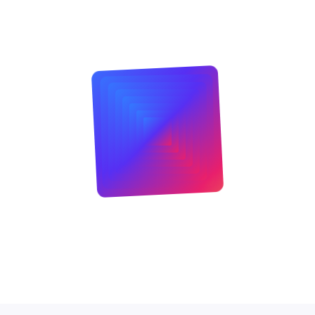
ulcan Z chính là khả năng tiêu thụ điện năng
g Laptop, giúp kéo dài thời gian sử dụng pin mỗi lần
động, ổ cứng hoạt động hoàn toàn yên tĩnh và
GB rộng rãi và hiệu năng ổn định của chuẩn SATA
C101)
là lựa chọn hàng đầu cho những ai muốn tối
ụng cao nhất. Đây là bước nâng cấp xứng đáng để
u trữ cho hệ thống hiện tại.