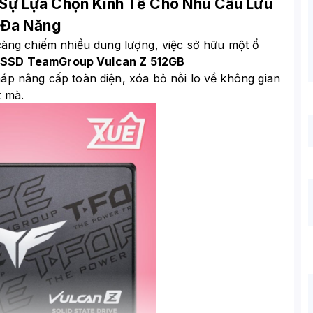
Sự Lựa Chọn Kinh Tế Cho Nhu Cầu Lưu
 Đa Năng
càng chiếm nhiều dung lượng, việc sở hữu một ổ
.
SSD TeamGroup Vulcan Z 512GB
háp nâng cấp toàn diện, xóa bỏ nỗi lo về không gian
t mà.