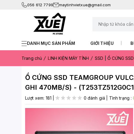
056 612 7799
maytinhvietxue@gmail.com
DANH MỤC SẢN PHẨM
GIỚI THIỆU
B
Trang chủ
LINH KIỆN MÁY TÍNH
SSD | Ổ CỨNG SSD
Ổ CỨNG SSD TEAMGROUP VULCAN 
GHI 470MB/S) - (T253TZ512G0C1
Lượt xem:
181
|
0 đánh giá
|
Tình trạng :