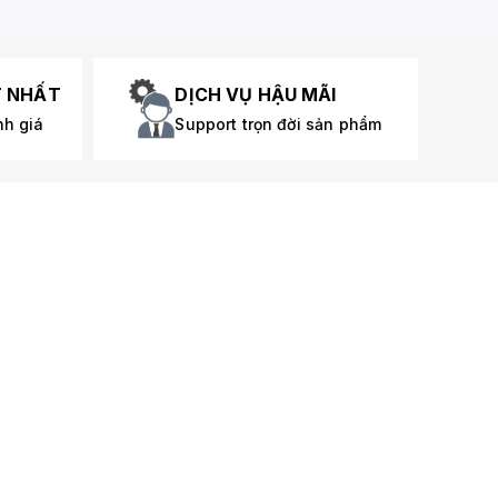
T NHẤT
DỊCH VỤ HẬU MÃI
nh giá
Support trọn đời sản phẩm