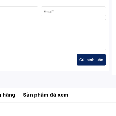
dobe, các phần mềm lập trình hay cơ sở dữ liệu mà
him chất lượng cao, thư viện nhạc Lossless hoặc
ỷ niệm và tài liệu học tập trong nhiều năm.
ọng vào tốc độ mà còn đặt yếu tố an toàn lên hàng
ao hơn và độ bền vật lý tốt hơn so với các thế hệ
ng phát hiện và sửa các lỗi dữ liệu phát sinh trong
 file hệ thống.
p các ô nhớ không còn sử dụng, duy trì hiệu năng
g hãng
Sản phẩm đã xem
ẩn mực, sản phẩm này phù hợp với mọi thiết bị từ
top văn phòng, Laptop Gaming. Đặc biệt, với trọng
 cho máy tính xách tay, tăng tính cơ động cho người