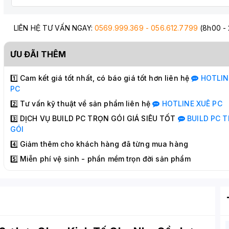
LIÊN HỆ TƯ VẤN NGAY:
0569.999.369 - 056.612.7799
(8h00 -
ƯU ĐÃI THÊM
1️⃣ Cam kết giá tốt nhất, có báo giá tốt hơn liên hệ
HOTLI
PC
2️⃣ Tư vấn kỹ thuật về sản phẩm liên hệ
HOTLINE
XUÊ PC
3️⃣ DỊCH VỤ BUILD PC TRỌN GÓI GIÁ SIÊU TỐT
BUILD PC
T
GÓI
4️⃣ Giảm thêm cho khách hàng đã từng mua hàng
5️⃣ Miễn phí vệ sinh - phần mềm trọn đời sản phẩm