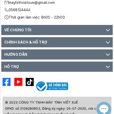
maytinhvietxue@gmail.com
0568124444
Thời gian làm việc: 8h00 - 22h00
VỀ CHÚNG TÔI
CHÍNH SÁCH & HỖ TRỢ
HƯỚNG DẪN
HỖ TRỢ
© 2023 CÔNG TY TNHH MÁY TÍNH VIẾT XUÊ
GPKD số 0109280852, Đăng ký ngày: 24-07-2020, nơi cấp SỞ
M
Z