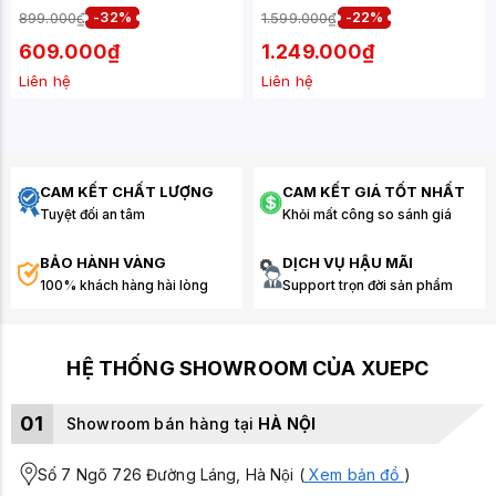
899.000₫
-32%
1.599.000₫
-22%
609.000₫
1.249.000₫
Liên hệ
Liên hệ
CAM KẾT CHẤT LƯỢNG
CAM KẾT GIÁ TỐT NHẤT
Tuyệt đối an tâm
Khỏi mất công so sánh giá
BẢO HÀNH VÀNG
DỊCH VỤ HẬU MÃI
100% khách hàng hài lòng
Support trọn đời sản phẩm
HỆ THỐNG SHOWROOM CỦA XUEPC
01
Showroom bán hàng tại
HÀ NỘI
Số 7 Ngõ 726 Đường Láng, Hà Nội (
Xem bản đồ
)