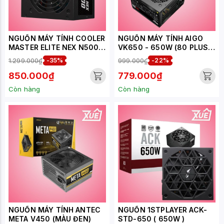
NGUỒN MÁY TÍNH COOLER
NGUỒN MÁY TÍNH AIGO
MASTER ELITE NEX N500
VK650 - 650W (80 PLUS/
230V - 500W (APFC)
ACTIVE PFC/ SINGLE RAIL)
1.299.000₫
-35%
999.000₫
-22%
850.000₫
779.000₫
Còn hàng
Còn hàng
NGUỒN MÁY TÍNH ANTEC
NGUỒN 1STPLAYER ACK-
META V450 (MÀU ĐEN)
STD-650 ( 650W )