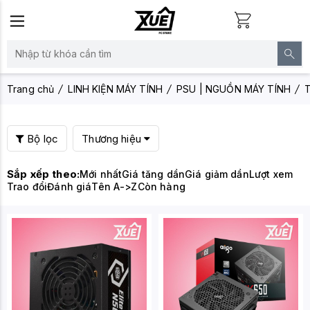
Trang chủ
LINH KIỆN MÁY TÍNH
PSU | NGUỒN MÁY TÍNH
T
Bộ lọc
Thương hiệu
Sắp xếp theo:
Mới nhất
Giá tăng dần
Giá giảm dần
Lượt xem
Trao đổi
Đánh giá
Tên A->Z
Còn hàng