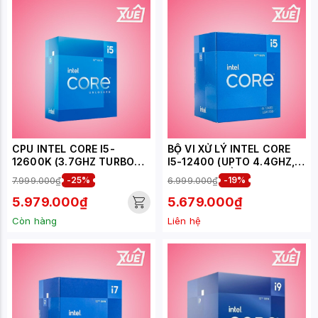
CPU INTEL CORE I5-
BỘ VI XỬ LÝ INTEL CORE
12600K (3.7GHZ TURBO
I5-12400 (UPTO 4.4GHZ, 6
UP TO 4.9GHZ, 10 NHÂN 16
NHÂN 12 LUỒNG, 18MB
7.999.000₫
-25%
6.999.000₫
-19%
LUỒNG, 20MB CACHE,
CACHE, 65W) - SOCKET
125W) - SOCKET INTEL
INTEL LGA 1700
5.979.000₫
5.679.000₫
LGA 1700/ALDER LAKE
Còn hàng
Liên hệ