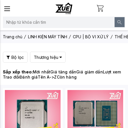
Trang chủ
LINH KIỆN MÁY TÍNH
CPU | BỘ VI XỬ LÝ
THẾ H
Bộ lọc
Thương hiệu
Sắp xếp theo:
Mới nhất
Giá tăng dần
Giá giảm dần
Lượt xem
Trao đổi
Đánh giá
Tên A->Z
Còn hàng