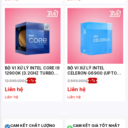
BỘ VI XỬ LÝ INTEL CORE I9
BỘ VI XỬ LÝ INTEL
12900K (3.2GHZ TURBO
CELERON G6900 (UPTO
UP TO 5.2GHZ, 16 NHÂN
3.40 GHZ | 2 NHÂN 2
12.999.000₫
-%
2.599.000₫
-%
24 LUỒNG, 30MB CACHE,
LUỒNG | FCLGA1700 |
125W) - SOCKET
4MB)
Liên hệ
Liên hệ
LGA1700/ALDER LAKE)
Liên hệ
Liên hệ
CAM KẾT CHẤT LƯỢNG
CAM KẾT GIÁ TỐT NHẤT