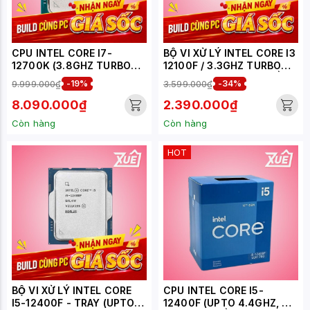
CPU INTEL CORE I7-
BỘ VI XỬ LÝ INTEL CORE I3
12700K (3.8GHZ TURBO
12100F / 3.3GHZ TURBO
UP TO 5.0GHZ, 12 NHÂN
4.3GHZ / 4 NHÂN 8 LUỒNG
9.999.000₫
-19%
3.599.000₫
-34%
20 LUỒNG, 25MB CACHE,
/ 12MB / LGA 1700 - TRAY
125W - SOCKET INTEL LGA
8.090.000₫
2.390.000₫
1700/ALDER LAKE) - TRAY
Còn hàng
Còn hàng
HOT
BỘ VI XỬ LÝ INTEL CORE
CPU INTEL CORE I5-
I5-12400F - TRAY (UPTO
12400F (UPTO 4.4GHZ, 6