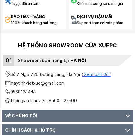
Tuyệt đối an tâm
Khỏi mất công so sánh giá
BẢO HÀNH VÀNG
DỊCH VỤ HẬU MÃI
100% khách hàng hài lòng
Support trọn đời sản phẩm
HỆ THỐNG SHOWROOM CỦA XUEPC
01
Showroom bán hàng tại
HÀ NỘI
Số 7 Ngõ 726 Đường Láng, Hà Nội (
Xem bản đồ
)
maytinhvietxue@gmail.com
0568124444
Thời gian làm việc: 8h00 - 22h00
VỀ CHÚNG TÔI
CHÍNH SÁCH & HỖ TRỢ