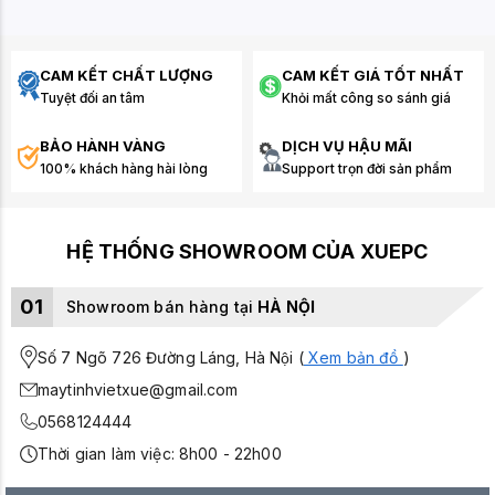
CAM KẾT CHẤT LƯỢNG
CAM KẾT GIÁ TỐT NHẤT
Tuyệt đối an tâm
Khỏi mất công so sánh giá
BẢO HÀNH VÀNG
DỊCH VỤ HẬU MÃI
100% khách hàng hài lòng
Support trọn đời sản phẩm
HỆ THỐNG SHOWROOM CỦA XUEPC
01
Showroom bán hàng tại
HÀ NỘI
Số 7 Ngõ 726 Đường Láng, Hà Nội (
Xem bản đồ
)
maytinhvietxue@gmail.com
0568124444
Thời gian làm việc: 8h00 - 22h00