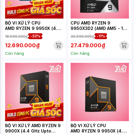
BỘ VI XỬ LÝ CPU
CPU AMD RYZEN 9
AMD RYZEN 9 9950X (4.3
9950X3D2 (AMD AM5 - 16
GHZ UPTO 5.7GHZ / 80MB
CORE - 32 THREAD - BASE
18.999.000₫
-33%
30.999.000₫
-11%
/ 16 CORES, 32 THREADS /
4.3GHZ - TURBO 5.6GHZ -
170W / SOCKET AM5) -
CACHE 208MB)
12.690.000₫
27.479.000₫
TRAY
Còn hàng
Còn hàng
BỘ VI XỬ LÝ AMD RYZEN 9
BỘ VI XỬ LÝ CPU
9900X (4.4 GHz Upto
AMD RYZEN 9 9950X (4.3