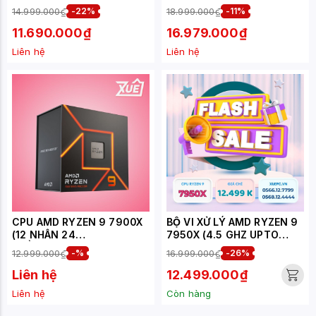
5.6GHz / 78MB / 16 Cores,
GHZ UPTO 5.7GHZ / 80MB
14.999.000₫
-22%
18.999.000₫
-11%
24 Threads / 120W /
/ 16 CORES, 32 THREADS /
Socket AM5)
170W / SOCKET AM5)
11.690.000₫
16.979.000₫
Liên hệ
Liên hệ
CPU AMD RYZEN 9 7900X
BỘ VI XỬ LÝ AMD RYZEN 9
(12 NHÂN 24
7950X (4.5 GHZ UPTO
LUỒNG/BOOST 5,6
5.7GHZ / 81MB / 16 CORES,
12.999.000₫
-%
16.999.000₫
-26%
GHZ/76 MB CACHE/TDP
32 THREADS / 170W /
170W)
SOCKET AM5)
Liên hệ
12.499.000₫
Liên hệ
Còn hàng