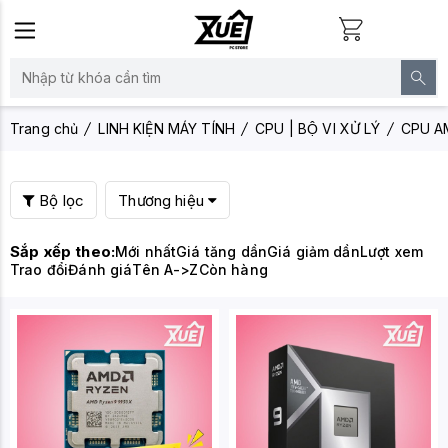
Trang chủ
LINH KIỆN MÁY TÍNH
CPU | BỘ VI XỬ LÝ
CPU A
Bộ lọc
Thương hiệu
Sắp xếp theo:
Mới nhất
Giá tăng dần
Giá giảm dần
Lượt xem
Trao đổi
Đánh giá
Tên A->Z
Còn hàng