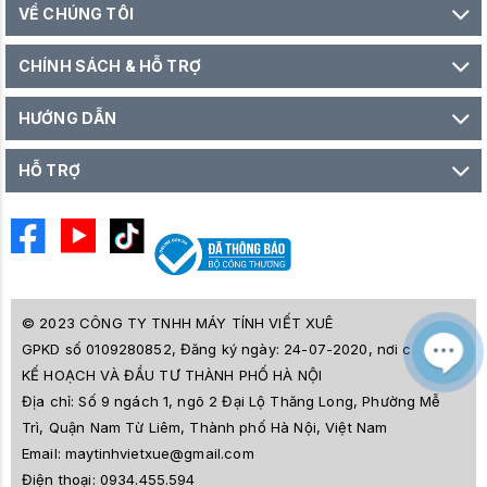
VỀ CHÚNG TÔI
CHÍNH SÁCH & HỖ TRỢ
HƯỚNG DẪN
HỖ TRỢ
© 2023 CÔNG TY TNHH MÁY TÍNH VIẾT XUÊ
GPKD số 0109280852, Đăng ký ngày: 24-07-2020, nơi cấp SỞ
M
Z
KẾ HOẠCH VÀ ĐẦU TƯ THÀNH PHỐ HÀ NỘI
L
Địa chỉ:
Số 9 ngách 1, ngõ 2 Đại Lộ Thăng Long, Phường Mễ
e
a
Trì, Quận Nam Từ Liêm, Thành phố Hà Nội, Việt Nam
i
Email:
maytinhvietxue@gmail.com
s
l
Điện thoại:
0934.455.594