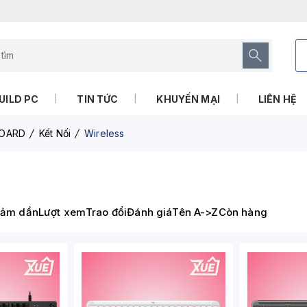
UILD PC
TIN TỨC
KHUYẾN MẠI
LIÊN HỆ
OARD
Kết Nối
Wireless
iảm dần
Lượt xem
Trao đổi
Đánh giá
Tên A->Z
Còn hàng