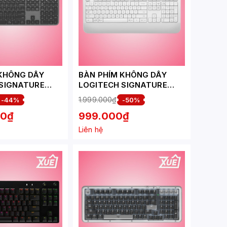
KHÔNG DÂY
BÀN PHÍM KHÔNG DÂY
 SIGNATURE
LOGITECH SIGNATURE
K650
1.999.000₫
-44%
-50%
/BLUETOOTH)
(WIRELESS/BLUETOOTH )
00₫
999.000₫
- 920-012443
TRẮNG NHẠT - 920-
010987
Liên hệ