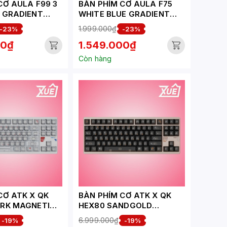
CƠ AULA F99 3
BÀN PHÍM CƠ AULA F75
 GRADIENT
WHITE BLUE GRADIENT
KURA SWITCH
OUTEMU SILENT PEACH V3
1.999.000₫
-23%
-23%
SWITCH
00₫
1.549.000₫
Còn hàng
CƠ ATK X QK
BÀN PHÍM CƠ ATK X QK
ARK MAGNETIC
HEX80 SANDGOLD
MAGNETIC SWITCH
6.999.000₫
-19%
-19%