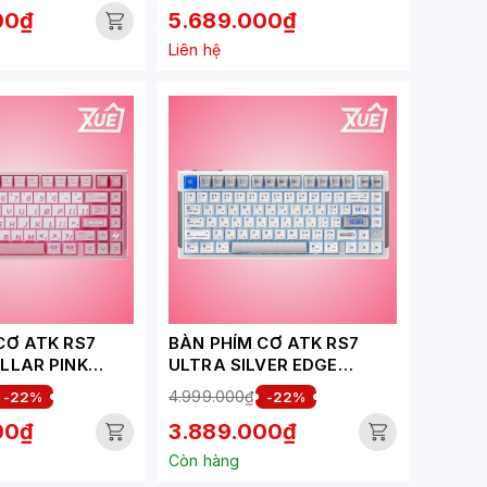
00₫
5.689.000₫
Liên hệ
CƠ ATK RS7
BÀN PHÍM CƠ ATK RS7
LLAR PINK
ULTRA SILVER EDGE
DE SWITCH
SNOWBLADE SWITCH
4.999.000₫
-22%
-22%
00₫
3.889.000₫
Còn hàng