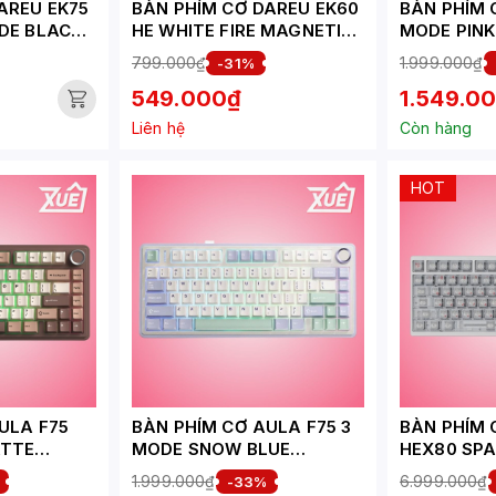
AREU EK75
BÀN PHÍM CƠ DAREU EK60
BÀN PHÍM 
DE BLACK
HE WHITE FIRE MAGNETIC
MODE PINK
 DREAM
SWITCH
DREAM SA
799.000₫
1.999.000₫
-31%
549.000₫
1.549.0
Liên hệ
Còn hàng
HOT
ULA F75
BÀN PHÍM CƠ AULA F75 3
BÀN PHÍM 
ATTE
MODE SNOW BLUE
HEX80 SP
OUTEMU SILENT PEACH V3
SWITCH
1.999.000₫
6.999.000₫
-33%
SWITCH