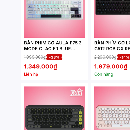
BÀN PHÍM CƠ AULA F75 3
BÀN PHÍM CƠ L
MODE GLACIER BLUE
G512 RGB GX R
OUTEMU SILENT PEACH V3
1.999.000₫
2.299.000₫
-33%
-14%
SWITCH
1.349.000₫
1.979.000₫
Liên hệ
Còn hàng