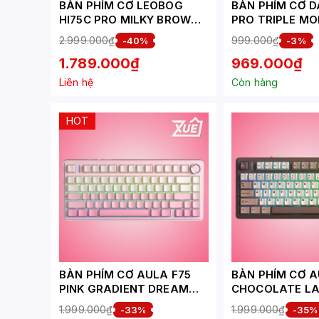
BÀN PHÍM CƠ LEOBOG
BÀN PHÍM CƠ D
HI75C PRO MILKY BROWN
PRO TRIPLE MO
TURQUOISE SWITCH
GOLDEN DAREU
2.999.000₫
999.000₫
-40%
-3%
SWITCH
1.789.000₫
969.000₫
Liên hệ
Còn hàng
HOT
BÀN PHÍM CƠ AULA F75
BÀN PHÍM CƠ A
PINK GRADIENT DREAM
CHOCOLATE L
SAKURA SWITCH
BARBIE SWITCH
1.999.000₫
1.999.000₫
-33%
-35%