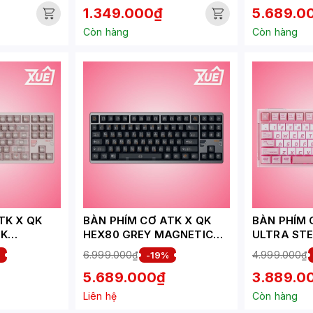
1.349.000₫
5.689.0
Còn hàng
Còn hàng
TK X QK
BÀN PHÍM CƠ ATK X QK
BÀN PHÍM 
NK
HEX80 GREY MAGNETIC
ULTRA STE
TCH
SWITCH
BLAZEBLA
6.999.000₫
4.999.000₫
%
-19%
5.689.000₫
3.889.0
Liên hệ
Còn hàng