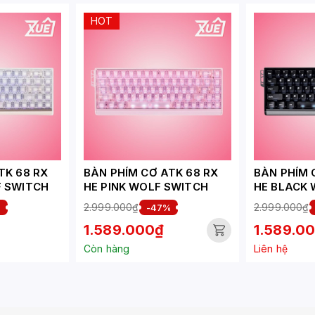
HOT
TK 68 RX
BÀN PHÍM CƠ ATK 68 RX
BÀN PHÍM 
F SWITCH
HE PINK WOLF SWITCH
HE BLACK 
2.999.000₫
2.999.000₫
%
-47%
1.589.000₫
1.589.0
Còn hàng
Liên hệ