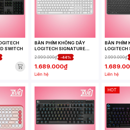
OGITECH
BÀN PHÍM KHÔNG DÂY
BÀN PHÍM 
ED SWITCH
LOGITECH SIGNATURE
LOGITECH
K950
K950
2.999.000₫
2.999.000₫
-44%
(WIRELESS/BLUETOOTH)
(WIRELESS
1.689.000₫
1.689.0
TRẮNG NHẠT - 920-
THAN CHÌ 
012444
Liên hệ
Liên hệ
HOT