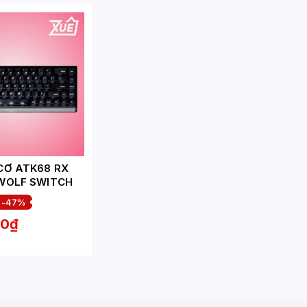
CƠ ATK68 RX
WOLF SWITCH
-47%
00₫