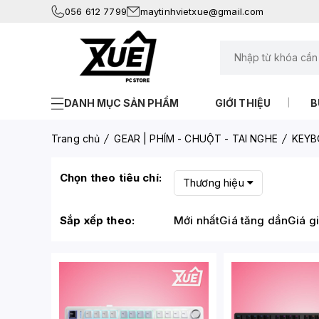
056 612 7799
maytinhvietxue@gmail.com
DANH MỤC SẢN PHẨM
GIỚI THIỆU
B
Trang chủ
GEAR | PHÍM - CHUỘT - TAI NGHE
KEYB
Chọn theo tiêu chí:
Thương hiệu
Sắp xếp theo:
Mới nhất
Giá tăng dần
Giá g