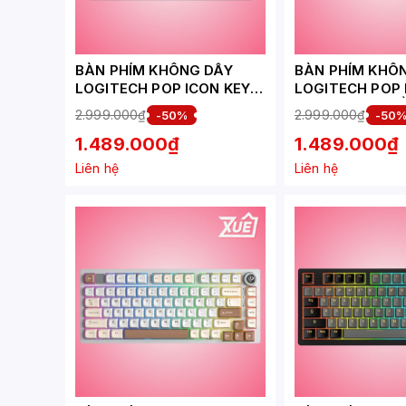
BÀN PHÍM KHÔNG DÂY
BÀN PHÍM KHÔ
LOGITECH POP ICON KEYS
LOGITECH POP 
BLUETOOTH THAN CHÌ &
BLUETOOTH HỒ
2.999.000₫
2.999.000₫
-50%
-50
XANH LÁ 920-013083
TRẮNG NHẠT 9
1.489.000₫
1.489.000₫
Liên hệ
Liên hệ