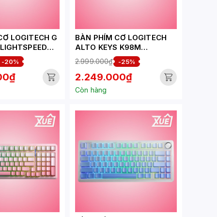
CƠ LOGITECH G
BÀN PHÍM CƠ LOGITECH
 LIGHTSPEED
ALTO KEYS K98M
TACTILE
WIRELESS
2.999.000₫
-20%
-25%
00₫
2.249.000₫
Còn hàng