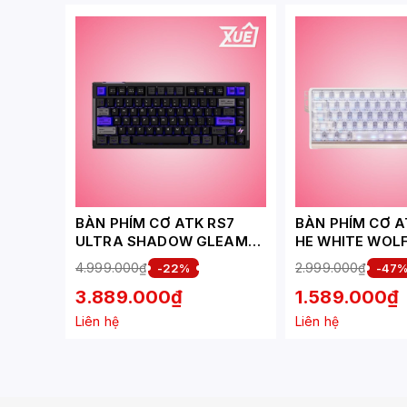
BÀN PHÍM CƠ ATK RS7
BÀN PHÍM CƠ A
ULTRA SHADOW GLEAM
HE WHITE WOL
BLAZEBLADE SWITCH
4.999.000₫
2.999.000₫
-22%
-47
3.889.000₫
1.589.000₫
Liên hệ
Liên hệ