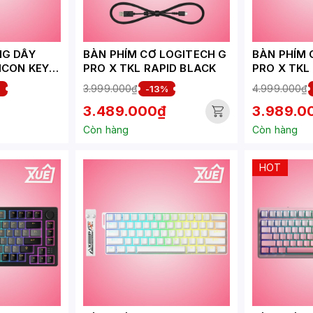
NG DÂY
BÀN PHÍM CƠ LOGITECH G
BÀN PHÍM 
ICON KEYS
PRO X TKL RAPID BLACK
PRO X TKL
NG &
WIRELESS 
3.999.000₫
4.999.000₫
%
-13%
20-013085
SWITCH
3.489.000₫
3.989.0
Còn hàng
Còn hàng
HOT