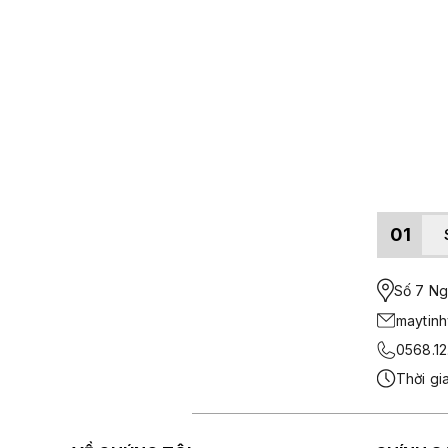
01
Số 7 Ngo
maytin
0568.12
Thời gi