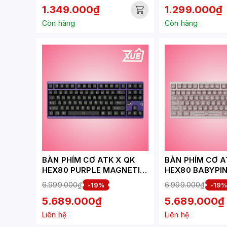
1.349.000₫
1.299.000₫
Còn hàng
Còn hàng
BÀN PHÍM CƠ ATK X QK
BÀN PHÍM CƠ A
HEX80 PURPLE MAGNETIC
HEX80 BABYPI
SWITCH
MAGNETIC SWI
6.999.000₫
6.999.000₫
-19%
-19
5.689.000₫
5.689.000₫
Liên hệ
Liên hệ