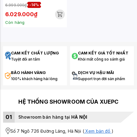
INCH 128MB CACHE
6.999.000₫
-14%
5400RPM WD40EFZZ
6.029.000₫
Còn hàng
CAM KẾT CHẤT LƯỢNG
CAM KẾT GIÁ TỐT NHẤT
Tuyệt đối an tâm
Khỏi mất công so sánh giá
BẢO HÀNH VÀNG
DỊCH VỤ HẬU MÃI
100% khách hàng hài lòng
Support trọn đời sản phẩm
HỆ THỐNG SHOWROOM CỦA XUEPC
01
Showroom bán hàng tại
HÀ NỘI
Số 7 Ngõ 726 Đường Láng, Hà Nội (
Xem bản đồ
)