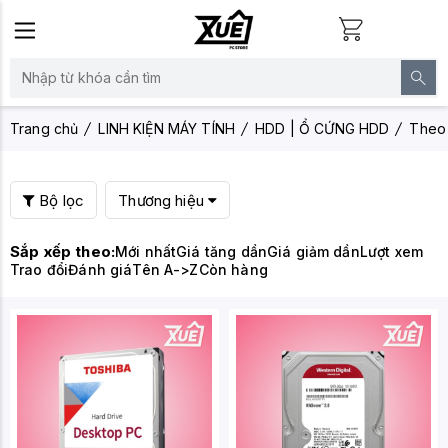
Trang chủ
LINH KIỆN MÁY TÍNH
HDD | Ổ CỨNG HDD
Theo 
Bộ lọc
Thương hiệu
Sắp xếp theo:
Mới nhất
Giá tăng dần
Giá giảm dần
Lượt xem
Trao đổi
Đánh giá
Tên A->Z
Còn hàng