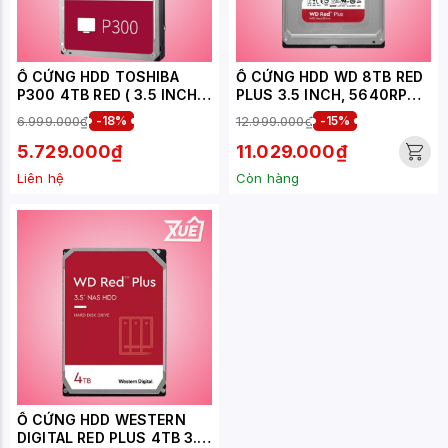
Ổ CỨNG HDD TOSHIBA
Ổ CỨNG HDD WD 8TB RED
P300 4TB RED ( 3.5 INCH
PLUS 3.5 INCH, 5640RPM,
SATA III - 5400RPM -
SATA, 128MB CACHE
6.999.000₫
-18%
12.999.000₫
-15%
128MB ) ( HDWD240AZSTA
(WD80EFPX)
)
5.729.000₫
11.029.000₫
Liên hệ
Còn hàng
Ổ CỨNG HDD WESTERN
DIGITAL RED PLUS 4TB 3.5