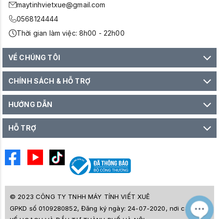
maytinhvietxue@gmail.com
0568124444
Thời gian làm việc: 8h00 - 22h00
VỀ CHÚNG TÔI
CHÍNH SÁCH & HỖ TRỢ
HƯỚNG DẪN
HỖ TRỢ
© 2023 CÔNG TY TNHH MÁY TÍNH VIẾT XUÊ
GPKD số 0109280852, Đăng ký ngày: 24-07-2020, nơi cấp SỞ
M
Z