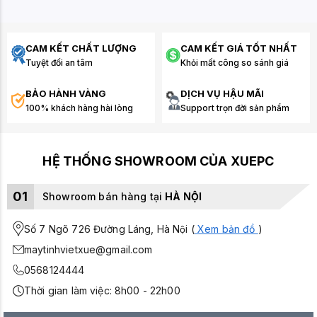
CAM KẾT CHẤT LƯỢNG
CAM KẾT GIÁ TỐT NHẤT
Tuyệt đối an tâm
Khỏi mất công so sánh giá
BẢO HÀNH VÀNG
DỊCH VỤ HẬU MÃI
100% khách hàng hài lòng
Support trọn đời sản phẩm
HỆ THỐNG SHOWROOM CỦA XUEPC
01
Showroom bán hàng tại
HÀ NỘI
Số 7 Ngõ 726 Đường Láng, Hà Nội (
Xem bản đồ
)
maytinhvietxue@gmail.com
0568124444
Thời gian làm việc: 8h00 - 22h00