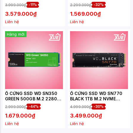
INCH (ĐỌC 560MB/S - GHI
545MB/S - GHI 465MB/S) -
3.999.000₫
-11%
2.299.000₫
-32%
510MB/S) -
(WDS100T3G0A)
(WDS500G3B0A )
3.579.000₫
1.569.000₫
Liên hệ
Liên hệ
Hàng mới
Ổ CỨNG SSD WD SN350
Ổ CỨNG SSD WD SN770
GREEN 500GB M.2 2280
BLACK 1TB M.2 NVME
PCIE NVME 3X4 (ĐỌC
2280 PCIE GEN 4X4 (ĐỌC
2.999.000₫
-44%
4.999.000₫
-30%
2400MB/S - GHI
5150MB/S - GHI
1500MB/S)-
4900MB/S) -
1.679.000₫
3.499.000₫
(WDS500G2G0C)
(WDS100T3X0E)
Liên hệ
Liên hệ