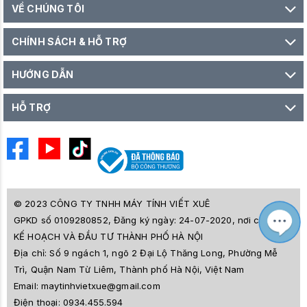
VỀ CHÚNG TÔI
CHÍNH SÁCH & HỖ TRỢ
HƯỚNG DẪN
HỖ TRỢ
© 2023 CÔNG TY TNHH MÁY TÍNH VIẾT XUÊ
GPKD số 0109280852, Đăng ký ngày: 24-07-2020, nơi cấp SỞ
M
Z
KẾ HOẠCH VÀ ĐẦU TƯ THÀNH PHỐ HÀ NỘI
L
Địa chỉ:
Số 9 ngách 1, ngõ 2 Đại Lộ Thăng Long, Phường Mễ
e
a
Trì, Quận Nam Từ Liêm, Thành phố Hà Nội, Việt Nam
i
Email:
maytinhvietxue@gmail.com
s
l
Điện thoại:
0934.455.594