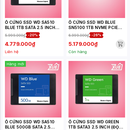
Ổ CỨNG SSD WD SA510
Ổ CỨNG SSD WD BLUE
BLUE 1TB SATA 2.5 INCH
SN5100 1TB NVME PCIE
(ĐỌC 560MB/S - GHI
GEN4 X4 (WDS100T5B0E)
5.999.000₫
-20%
6.999.000₫
-26%
520MB/S) -
(WDS100T3B0A)
4.779.000₫
5.179.000₫
Liên hệ
Còn hàng
Hàng mới
Ổ CỨNG SSD WD SA510
Ổ CỨNG SSD WD GREEN
BLUE 500GB SATA 2.5
1TB SATA3 2.5 INCH (ĐỌC