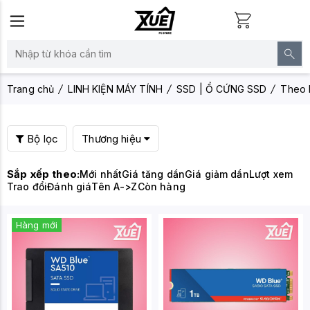
Trang chủ
LINH KIỆN MÁY TÍNH
SSD | Ổ CỨNG SSD
Theo 
Bộ lọc
Thương hiệu
Sắp xếp theo:
Mới nhất
Giá tăng dần
Giá giảm dần
Lượt xem
Trao đổi
Đánh giá
Tên A->Z
Còn hàng
Hàng mới