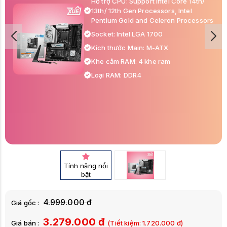
Hỗ trợ CPU: Support Intel Core 14th/
13th/ 12th Gen Processors, Intel
Pentium Gold and Celeron Processors
Socket: Intel LGA 1700
Kích thước Main: M-ATX
Khe cắm RAM: 4 khe ram
Loại RAM: DDR4
Tính năng nổi
bật
4.999.000 đ
Giá gốc :
3.279.000 đ
Giá bán :
(Tiết kiệm:
1.720.000
đ)