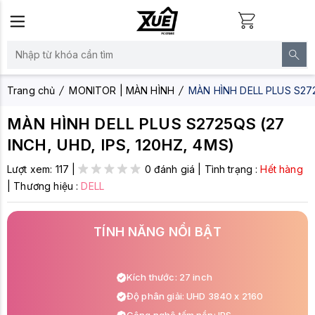
Trang chủ
MONITOR | MÀN HÌNH
MÀN HÌNH DELL PLUS S272
MÀN HÌNH DELL PLUS S2725QS (27
INCH, UHD, IPS, 120HZ, 4MS)
Lượt xem:
117
|
0 đánh giá
|
Tình trạng :
Hết hàng
|
Thương hiệu :
DELL
TÍNH NĂNG NỔI BẬT
Kích thước: 27 inch
Độ phân giải: UHD 3840 x 2160