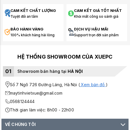
CAM KẾT CHẤT LƯỢNG
CAM KẾT GIÁ TỐT NHẤT
Tuyệt đối an tâm
Khỏi mất công so sánh giá
BẢO HÀNH VÀNG
DỊCH VỤ HẬU MÃI
100% khách hàng hài lòng
Support trọn đời sản phẩm
Dell Plus S2725QS
là một lựa chọn xuất sắc cho những ai tìm
kiếm một màn hình toàn diện: hình ảnh 4K sắc nét, hiển thị mượt
mà với tần số quét cao, màu sắc chính xác và thiết kế công thái
HỆ THỐNG SHOWROOM CỦA XUEPC
học linh hoạt. Từ văn phòng, chỉnh sửa đồ họa đến giải trí nhẹ
nhàng, màn hình đáp ứng mọi yêu cầu mà vẫn bảo vệ mắt tối
01
Showroom bán hàng tại
HÀ NỘI
ưu.
Số 7 Ngõ 726 Đường Láng, Hà Nội (
Xem bản đồ
)
maytinhvietxue@gmail.com
0568124444
Thời gian làm việc: 8h00 - 22h00
VỀ CHÚNG TÔI