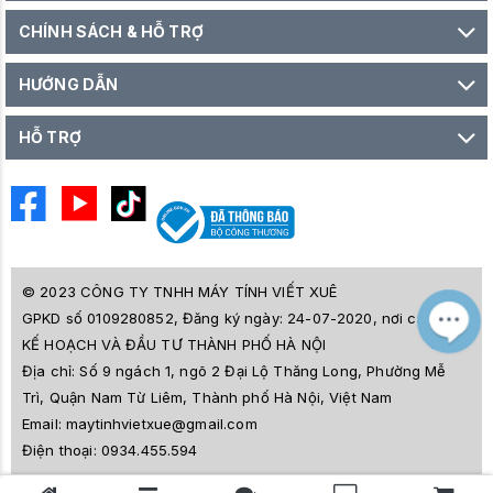
CHÍNH SÁCH & HỖ TRỢ
HƯỚNG DẪN
HỖ TRỢ
© 2023 CÔNG TY TNHH MÁY TÍNH VIẾT XUÊ
GPKD số 0109280852, Đăng ký ngày: 24-07-2020, nơi cấp SỞ
M
Z
KẾ HOẠCH VÀ ĐẦU TƯ THÀNH PHỐ HÀ NỘI
L
Địa chỉ:
Số 9 ngách 1, ngõ 2 Đại Lộ Thăng Long, Phường Mễ
e
a
Trì, Quận Nam Từ Liêm, Thành phố Hà Nội, Việt Nam
i
Email:
maytinhvietxue@gmail.com
s
l
Điện thoại:
0934.455.594
ê
s
o