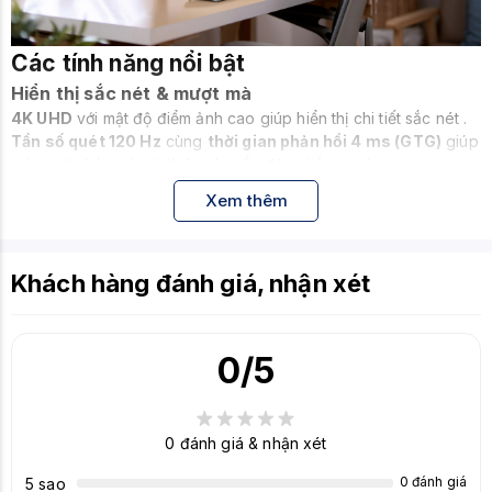
Các tính năng nổi bật
Hiển thị sắc nét & mượt mà
4K UHD
với mật độ điểm ảnh cao giúp hiển thị chi tiết sắc nét .
Tần số quét 120 Hz
cùng
thời gian phản hồi 4 ms (GTG)
giúp
giảm mờ nhòe và cải thiện chuyển động liền mạch .
Công nghệ AMD FreeSync Premium
giúp loại bỏ hiện tượng
Xem thêm
xé hình, cho trải nghiệm mượt mà hơn .
Khách hàng đánh giá, nhận xét
0
/5
0
đánh giá & nhận xét
Màu sắc chuẩn xác & bảo vệ mắt
0 đánh giá
5 sao