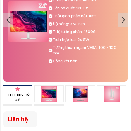
Công nghệ tấm nền: IPS
Tần số quét: 120Hz
Thời gian phản hồi: 4ms
Độ sáng: 350 nits
Tỉ lệ tương phản: 1500:1
Tích hợp loa: 2x 5W
Tương thích ngàm VESA: 100 x 100
mm
Cổng kết nối:
2x HDMI ports (HDCP 1.4 & 2.3)
1x DisplayPort 1.4
Tính năng nổi
bật
Liên hệ