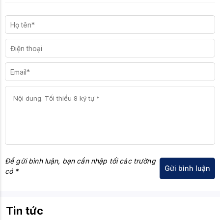
Tính năng
Gaming OSD App, Night Vision, KVM
Gaming khác
Switch, Smart Crosshair, AI Vision...
Trọng lượng
Khoảng 6.05 kg (với chân đế)
Để gửi bình luận, bạn cần nhập tối các trường
có *
Tin tức