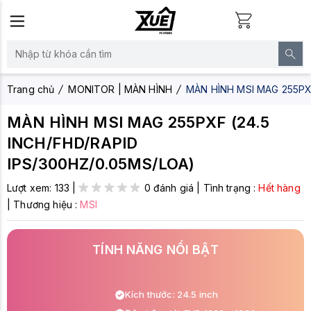
Trang chủ
MONITOR | MÀN HÌNH
MÀN HÌNH MSI MAG 255PXF
MÀN HÌNH MSI MAG 255PXF (24.5
INCH/FHD/RAPID
IPS/300HZ/0.05MS/LOA)
Lượt xem:
133
|
0 đánh giá
|
Tình trạng :
Hết hàng
|
Thương hiệu :
MSI
TÍNH NĂNG NỔI BẬT
Kích thước: 24.5 inch