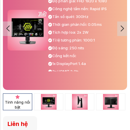
Độ phân giải: FHD 1920 x 1080
Công nghệ tấm nền: Rapid IPS
Tần số quét: 300Hz
Thời gian phản hồi: 0.05ms
Tích hợp loa: 2x 2W
Tỉ lệ tương phản: 1000:1
Độ sáng: 250 nits
Cổng kết nối:
1x DisplayPort 1.4a
2x HDMI™ 2.0b
1x Headphone-out
Tính năng nổi
bật
Liên hệ