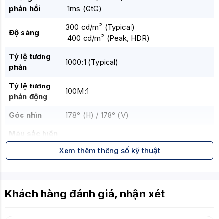
phản hồi
1ms (GtG)
300 cd/m² (Typical)
Độ sáng
400 cd/m² (Peak, HDR)
Tỷ lệ tương
1000:1 (Typical)
phản
Tỷ lệ tương
100M:1
phản động
Góc nhìn
178° (H) / 178° (V)
Màu sắc hiển
1.07 Tỷ màu (8-bit + FRC)
thị
Xem thêm thông số kỹ thuật
Không gian
115% sRGB, 90% DCI-P3
màu
Khách hàng đánh giá, nhận xét
2 x HDMI 2.0
1 x DisplayPort 1.4a
1 x USB Type-C (DP Alt Mode, PD 15W)