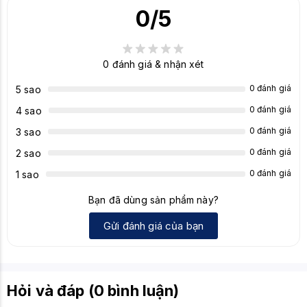
Cổng kết nối
2 x USB 2.0 Type-A
0
/5
1 x USB 2.0 Type-B (Upstream)
1 x Jack 3.5mm Audio Out
Tính năng
Adaptive-Sync (Hỗ trợ FreeSync Premium
0
đánh giá & nhận xét
đồng bộ hóa
Pro)
0 đánh giá
5 sao
HDR
VESA DisplayHDR 400
0 đánh giá
4 sao
Đèn nền
LED
0 đánh giá
3 sao
0 đánh giá
2 sao
Loa tích hợp
Không có
0 đánh giá
1 sao
Thiết kế viền
3 cạnh viền mỏng
Bạn đã dùng sản phẩm này?
Có thể điều chỉnh độ cao, xoay (Swivel),
Chân đế
nghiêng (Tilt)
Gửi đánh giá của bạn
Treo tường
Có (Chuẩn VESA 100x100 mm)
Công nghệ
Less Blue Light Pro (Hardware), Anti-
Hỏi và đáp (0 bình luận)
bảo vệ mắt
Flicker