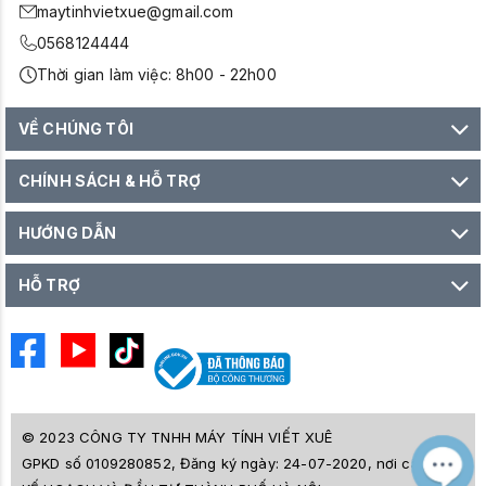
maytinhvietxue@gmail.com
0568124444
Thời gian làm việc: 8h00 - 22h00
VỀ CHÚNG TÔI
CHÍNH SÁCH & HỖ TRỢ
HƯỚNG DẪN
HỖ TRỢ
© 2023 CÔNG TY TNHH MÁY TÍNH VIẾT XUÊ
GPKD số 0109280852, Đăng ký ngày: 24-07-2020, nơi cấp SỞ
M
Z