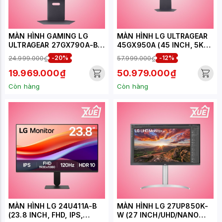
MÀN HÌNH GAMING LG
MÀN HÌNH LG ULTRAGEAR
ULTRAGEAR 27GX790A-B
45GX950A (45 INCH, 5K2K
(26.5 INCH - OLED - 2K -
UHD, OLED, 165HZ,
24.999.000₫
-20%
57.999.000₫
-12%
480HZ - 0.03MS)
0.03MS)
19.969.000₫
50.979.000₫
Còn hàng
Còn hàng
MÀN HÌNH LG 24U411A-B
MÀN HÌNH LG 27UP850K-
(23.8 INCH, FHD, IPS,
W (27 INCH/UHD/NANO