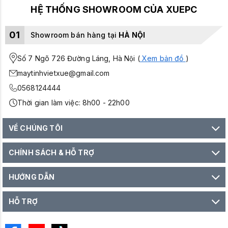
HỆ THỐNG SHOWROOM CỦA XUEPC
01
Showroom bán hàng tại
HÀ NỘI
Số 7 Ngõ 726 Đường Láng, Hà Nội (
Xem bản đồ
)
maytinhvietxue@gmail.com
0568124444
Thời gian làm việc: 8h00 - 22h00
VỀ CHÚNG TÔI
CHÍNH SÁCH & HỖ TRỢ
HƯỚNG DẪN
HỖ TRỢ