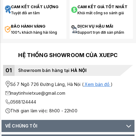
CAM KẾT CHẤT LƯỢNG
CAM KẾT GIÁ TỐT NHẤT
Tuyệt đối an tâm
Khỏi mất công so sánh giá
BẢO HÀNH VÀNG
DỊCH VỤ HẬU MÃI
100% khách hàng hài lòng
Support trọn đời sản phẩm
HỆ THỐNG SHOWROOM CỦA XUEPC
01
Showroom bán hàng tại
HÀ NỘI
Số 7 Ngõ 726 Đường Láng, Hà Nội (
Xem bản đồ
)
maytinhvietxue@gmail.com
0568124444
Thời gian làm việc: 8h00 - 22h00
VỀ CHÚNG TÔI