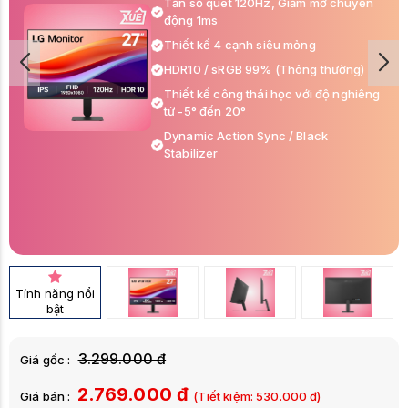
Tần số quét 120Hz, Giảm mờ chuyển
động 1ms
Thiết kế 4 cạnh siêu mỏng
HDR10 / sRGB 99% (Thông thường)
Thiết kế công thái học với độ nghiêng
từ -5° đến 20°
Dynamic Action Sync / Black
Stabilizer
Tính năng nổi
bật
3.299.000 đ
Giá gốc :
2.769.000 đ
Giá bán :
(Tiết kiệm:
530.000
đ)