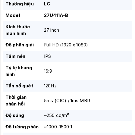
Thương hiệu
LG
Model
27U411A-B
Kích thước
27 inch
màn hình
Độ phân giải
Full HD (1920 x 1080)
Tấm nền
IPS
Tỷ lệ khung
16:9
hình
Tần số quét
120Hz
Thời gian
5ms (GtG) / 1ms MBR
phản hồi
Độ sáng
~250 cd/m²
Độ tương phản
~1000–1500:1