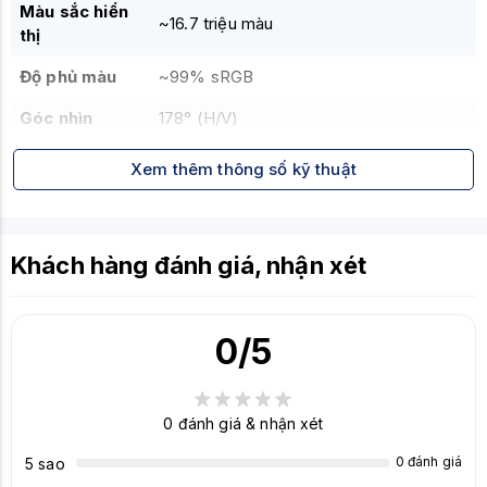
Màu sắc hiển
~16.7 triệu màu
thị
Độ phủ màu
~99% sRGB
Góc nhìn
178° (H/V)
HDR
HDR10
Xem thêm thông số kỹ thuật
Công nghệ hỗ
AMD FreeSync, Dynamic Action Sync,
trợ
Black Stabilizer
Khách hàng đánh giá, nhận xét
Cổng kết nối
HDMI, VGA, Audio Out
VESA
100 x 100 mm
0
/5
Điều chỉnh
Nghiêng (Tilt)
0
đánh giá & nhận xét
0 đánh giá
5 sao