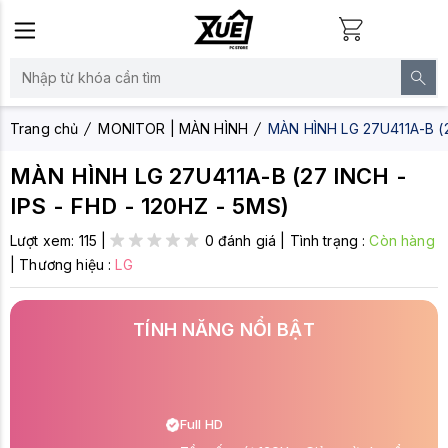
Trang chủ
MONITOR | MÀN HÌNH
MÀN HÌNH LG 27U411A-B (2
MÀN HÌNH LG 27U411A-B (27 INCH -
IPS - FHD - 120HZ - 5MS)
Lượt xem:
115
|
0 đánh giá
|
Tình trạng :
Còn hàng
|
Thương hiệu :
LG
TÍNH NĂNG NỔI BẬT
Full HD