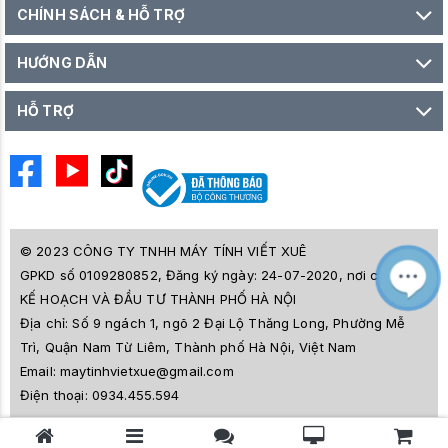
CHÍNH SÁCH & HỖ TRỢ
HƯỚNG DẪN
HỖ TRỢ
© 2023 CÔNG TY TNHH MÁY TÍNH VIẾT XUÊ
GPKD số 0109280852, Đăng ký ngày: 24-07-2020, nơi cấp SỞ
M
Z
KẾ HOẠCH VÀ ĐẦU TƯ THÀNH PHỐ HÀ NỘI
L
Địa chỉ:
Số 9 ngách 1, ngõ 2 Đại Lộ Thăng Long, Phường Mễ
e
a
Trì, Quận Nam Từ Liêm, Thành phố Hà Nội, Việt Nam
i
Email:
maytinhvietxue@gmail.com
s
l
Điện thoại:
0934.455.594
ê
s
o