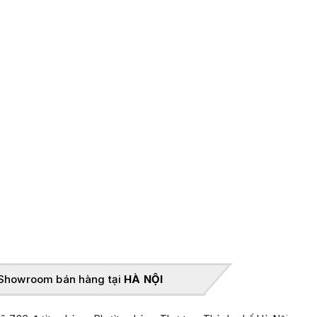
Showroom bán hàng tại
HÀ NỘI