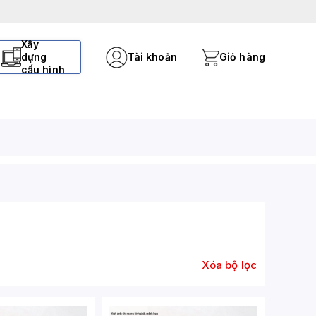
Xây
dựng
Tài khoản
Giỏ hàng
cấu hình
Xóa bộ lọc