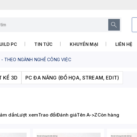
UILD PC
TIN TỨC
KHUYẾN MẠI
LIÊN HỆ
Ế - THEO NGÀNH NGHỀ CÔNG VIỆC
T KẾ 3D
PC ĐA NĂNG (ĐỒ HỌA, STREAM, EDIT)
iảm dần
Lượt xem
Trao đổi
Đánh giá
Tên A->Z
Còn hàng