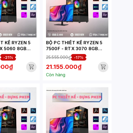
T KẾ RYZEN 5
BỘ PC THIẾT KẾ RYZEN 5
TX 5060 8GB
7500F - RTX 3070 8GB
-TK)
(XUEPC223-TK)
₫
25.555.000₫
-21%
-17%
000₫
21.155.000₫
Còn hàng