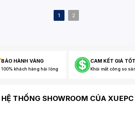
1
2
BẢO HÀNH VÀNG
CAM KẾT GIÁ TỐ
100% khách hàng hài lòng
Khỏi mất công so sá
HỆ THỐNG SHOWROOM CỦA XUEPC