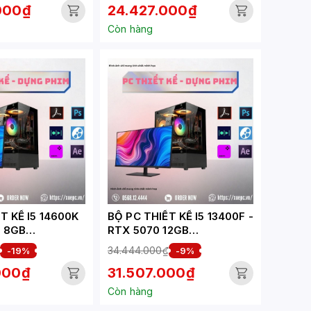
000₫
24.427.000₫
Còn hàng
T KẾ I5 14600K
BỘ PC THIẾT KẾ I5 13400F -
0 8GB
RTX 5070 12GB
-TK)
(XUEPC015-TK)
34.444.000₫
-19%
-9%
000₫
31.507.000₫
Còn hàng