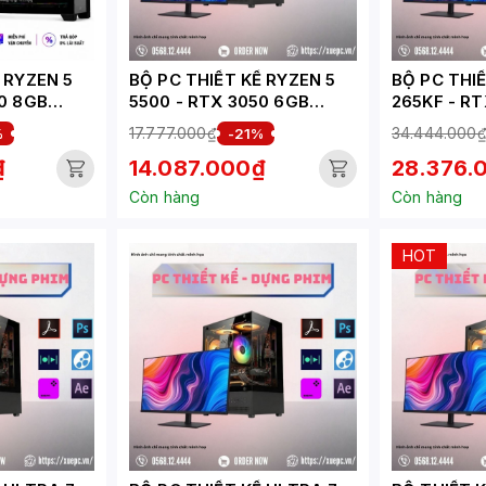
 RYZEN 5
BỘ PC THIẾT KẾ RYZEN 5
BỘ PC THI
0 8GB
5500 - RTX 3050 6GB
265KF - R
(XUEPC191-TK)
(XUEPC168
17.777.000₫
34.444.000
%
-21%
₫
14.087.000₫
28.376.
Còn hàng
Còn hàng
HOT