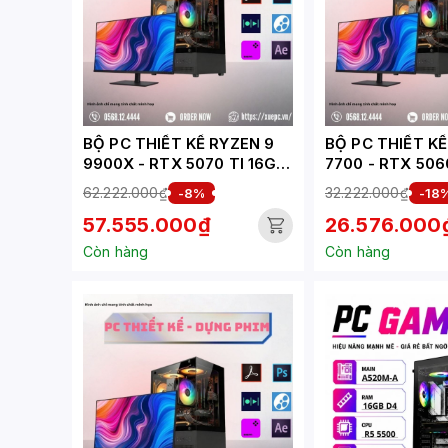
BỘ PC THIẾT KẾ RYZEN 9
BỘ PC THIẾT KẾ
9900X - RTX 5070 TI 16GB
7700 - RTX 506
(XUEPC302-TK)
(XUEPC235-TK)
62.222.000₫
32.222.000₫
-8%
-18
57.555.000₫
26.576.000
Còn hàng
Còn hàng