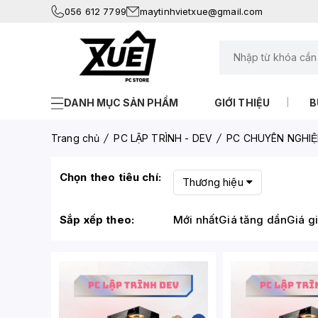
056 612 7799
maytinhvietxue@gmail.com
DANH MỤC SẢN PHẨM
GIỚI THIỆU
B
Trang chủ
PC LẬP TRÌNH - DEV
PC CHUYÊN NGHIỆ
Chọn theo tiêu chí:
Thương hiệu
Sắp xếp theo:
Mới nhất
Giá tăng dần
Giá g