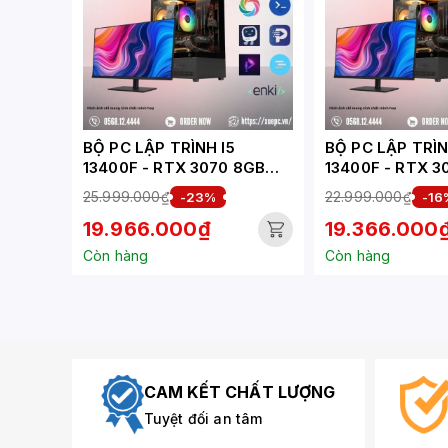
BỘ PC LẬP TRÌNH I5
BỘ PC LẬP TRÌN
13400F - RTX 3070 8GB
13400F - RTX 3
(XUEPC012-LT)
(XUEPC011-LT)
25.999.000₫
22.999.000₫
-23%
-16
19.966.000₫
19.366.000
Còn hàng
Còn hàng
CAM KẾT CHẤT LƯỢNG
Tuyệt đối an tâm