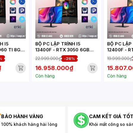
H I5
BỘ PC LẬP TRÌNH I5
BỘ PC LẬP 
060 TI 8GB
13400F - RTX 3050 6GB
12400F - R
(XUEPC009-LT)
(XUEPC004
22.999.000₫
19.999.000₫
%
-26%
₫
16.958.000₫
15.807.
Còn hàng
Còn hàng
BẢO HÀNH VÀNG
CAM KẾT GIÁ TỐ
100% khách hàng hài lòng
Khỏi mất công so sá