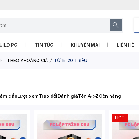
UILD PC
TIN TỨC
KHUYẾN MẠI
LIÊN HỆ
P - THEO KHOẢNG GIÁ
TỪ 15-20 TRIỆU
iảm dần
Lượt xem
Trao đổi
Đánh giá
Tên A->Z
Còn hàng
HOT