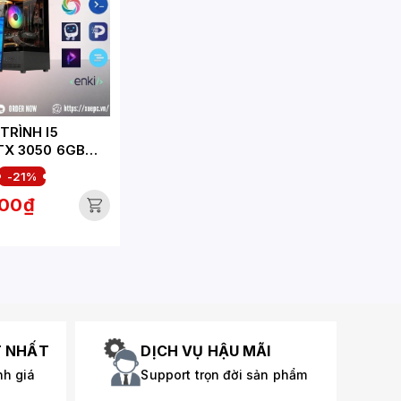
TRÌNH I5
TX 3050 6GB
-LT)
-21%
000₫
T NHẤT
DỊCH VỤ HẬU MÃI
nh giá
Support trọn đời sản phẩm