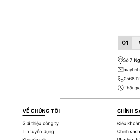
01
Số 7 Ngo
maytin
0568.12
Thời gi
VỀ CHÚNG TÔI
CHÍNH S
Giới thiệu công ty
Điều khoản
Tin tuyển dụng
Chính sách
Khuyến mãi
Phương thứ