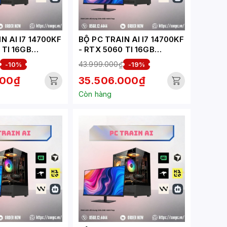
N AI I7 14700KF
BỘ PC TRAIN AI I7 14700KF
 TI 16GB
- RTX 5060 TI 16GB
-TA)
(XUEPC143-TA)
43.999.000₫
-10%
-19%
000₫
35.506.000₫
Còn hàng