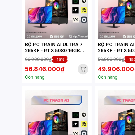
BỘ PC TRAIN AI ULTRA 7
BỘ PC TRAIN AI
265KF - RTX 5080 16GB
265KF - RTX 50
(XUEPC172-TA)
(XUEPC171-TA)
66.999.000₫
58.999.000₫
-15%
-15
56.846.000₫
49.906.000
Còn hàng
Còn hàng