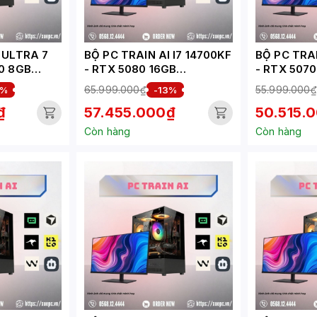
 ULTRA 7
BỘ PC TRAIN AI I7 14700KF
BỘ PC TRAI
0 8GB
- RTX 5080 16GB
- RTX 5070
(XUEPC146-TA)
(XUEPC145
65.999.000₫
55.999.000₫
3%
-13%
₫
57.455.000₫
50.515.
Còn hàng
Còn hàng