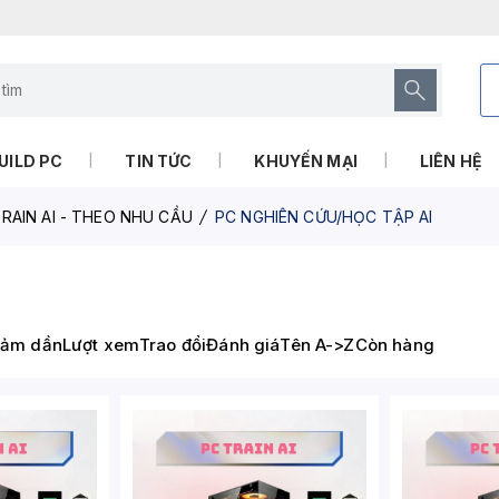
UILD PC
TIN TỨC
KHUYẾN MẠI
LIÊN HỆ
RAIN AI - THEO NHU CẦU
PC NGHIÊN CỨU/HỌC TẬP AI
iảm dần
Lượt xem
Trao đổi
Đánh giá
Tên A->Z
Còn hàng