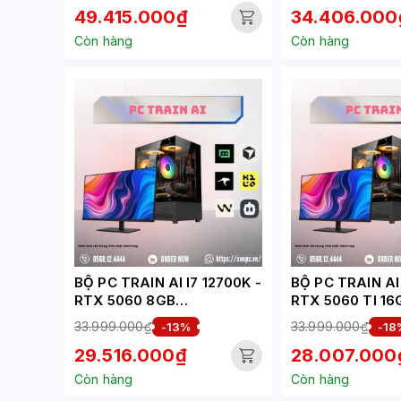
49.415.000₫
34.406.000
Còn hàng
Còn hàng
BỘ PC TRAIN AI I7 12700K -
BỘ PC TRAIN AI 
RTX 5060 8GB
RTX 5060 TI 16
(XUEPC064-TA)
(XUEPC014-TA)
33.999.000₫
33.999.000₫
-13%
-18
29.516.000₫
28.007.000
Còn hàng
Còn hàng