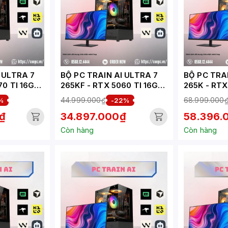
 ULTRA 7
BỘ PC TRAIN AI ULTRA 7
BỘ PC TRAI
70 TI 16G
265KF - RTX 5060 TI 16GB
265K - RTX
(XUEPC169-TA)
(XUEPC312
44.999.000₫
68.999.000
%
-22%
₫
34.897.000₫
58.396.
Còn hàng
Còn hàng