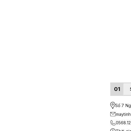
01
Số 7 Ngo
maytin
0568.12