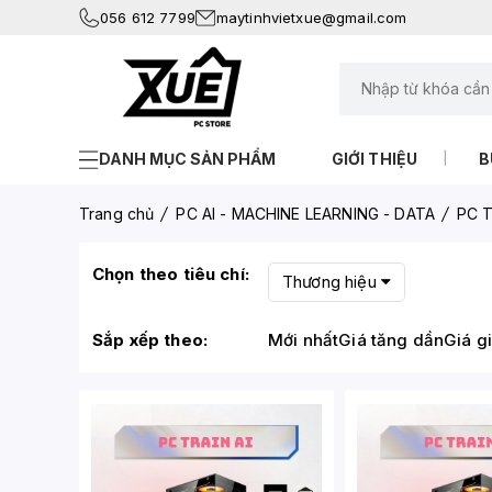
056 612 7799
maytinhvietxue@gmail.com
DANH MỤC SẢN PHẨM
GIỚI THIỆU
B
Trang chủ
PC AI - MACHINE LEARNING - DATA
PC T
Chọn theo tiêu chí:
Thương hiệu
Sắp xếp theo:
Mới nhất
Giá tăng dần
Giá g