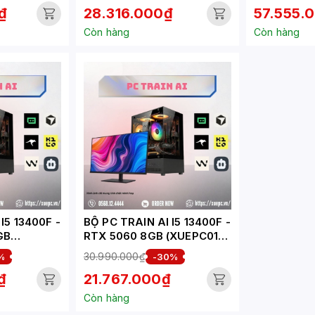
₫
28.316.000₫
57.555.
Còn hàng
Còn hàng
I5 13400F -
BỘ PC TRAIN AI I5 13400F -
GB
RTX 5060 8GB (XUEPC013-
TA)
30.990.000₫
%
-30%
₫
21.767.000₫
Còn hàng