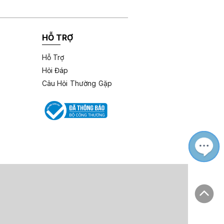
HỖ TRỢ
Hỗ Trợ
Hỏi Đáp
Câu Hỏi Thường Gặp
M
Z
L
e
a
i
s
l
ê
s
o