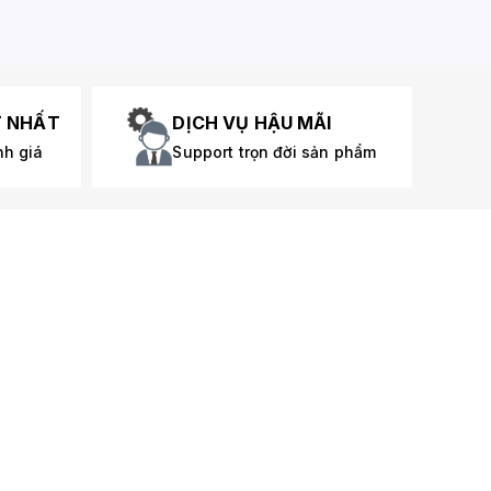
T NHẤT
DỊCH VỤ HẬU MÃI
nh giá
Support trọn đời sản phẩm