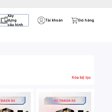
Xây
dựng
Tài khoản
Giỏ hàng
cấu hình
Xóa bộ lọc