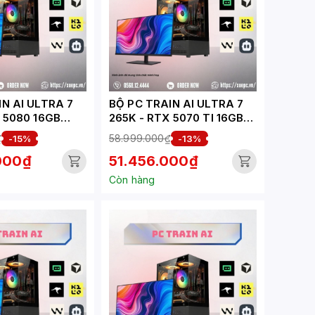
N AI ULTRA 7
BỘ PC TRAIN AI ULTRA 7
 5080 16GB
265K - RTX 5070 TI 16GB
-TA)
(XUEPC311-TA)
₫
58.999.000₫
-15%
-13%
000₫
51.456.000₫
Còn hàng