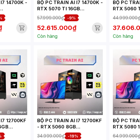
I7 14700K -
BỘ PC TRAIN AI I7 14700K -
BỘ PC TRAI
RTX 5070 TI 16GB
RTX 5060 T
(XUEPC119-TA)
(XUEPC117-
57.999.000₫
44.999.000
%
-9%
₫
52.615.000₫
37.606.
Còn hàng
Còn hàng
 I7 12700KF
BỘ PC TRAIN AI I7 12700KF
BỘ PC TRAI
16GB
- RTX 5060 8GB
RTX 5080 
(XUEPC090-TA)
(XUEPC068
34.999.000₫
64.999.000
%
-19%