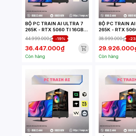
BỘ PC TRAIN AI ULTRA 7
BỘ PC TRAIN AI
265K - RTX 5060 TI 16GB
265K - RTX 506
(XUEPC309-TA)
(XUEPC308-TA)
44.999.000₫
38.999.000₫
-19%
-2
36.447.000₫
29.926.000
Còn hàng
Còn hàng