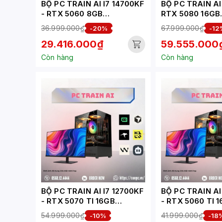
BỘ PC TRAIN AI I7 14700KF
BỘ PC TRAIN AI 
- RTX 5060 8GB
RTX 5080 16GB
(XUEPC142-TA)
(XUEPC120-TA)
36.999.000₫
67.999.000₫
-20%
-12
29.416.000₫
59.555.000
Còn hàng
Còn hàng
BỘ PC TRAIN AI I7 12700KF
BỘ PC TRAIN AI
- RTX 5070 TI 16GB
- RTX 5060 TI 
(XUEPC093-TA)
(XUEPC091)
54.999.000₫
41.999.000₫
-10%
-18