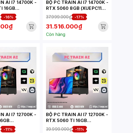
N AI I7 14700K -
BỘ PC TRAIN AI I7 14700K -
I 16GB
RTX 5060 8GB (XUEPC116-
TA)
TA)
₫
37.999.000₫
-16%
-17%
000₫
31.516.000₫
Còn hàng
N AI I7 12700K -
BỘ PC TRAIN AI I7 12700K -
16GB
RTX 5060 TI 16GB
-TA)
(XUEPC065-TA)
₫
39.999.000₫
-11%
-11%