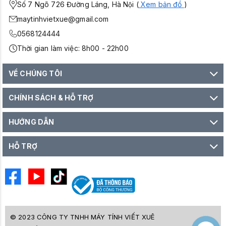
Số 7 Ngõ 726 Đường Láng, Hà Nội (
Xem bản đồ
)
maytinhvietxue@gmail.com
0568124444
Thời gian làm việc: 8h00 - 22h00
VỀ CHÚNG TÔI
CHÍNH SÁCH & HỖ TRỢ
HƯỚNG DẪN
HỖ TRỢ
© 2023 CÔNG TY TNHH MÁY TÍNH VIẾT XUÊ