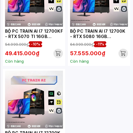
BỘ PC TRAIN AI I7 12700KF
BỘ PC TRAIN AI I7 12700K
- RTX 5070 TI 16GB
- RTX 5080 16GB
(XUEPC093-TA)
(XUEPC068-TA)
54.999.000₫
-10%
64.999.000₫
-11%
49.415.000₫
57.555.000₫
Còn hàng
Còn hàng
BỘ PC TRAIN AI I7 12700K