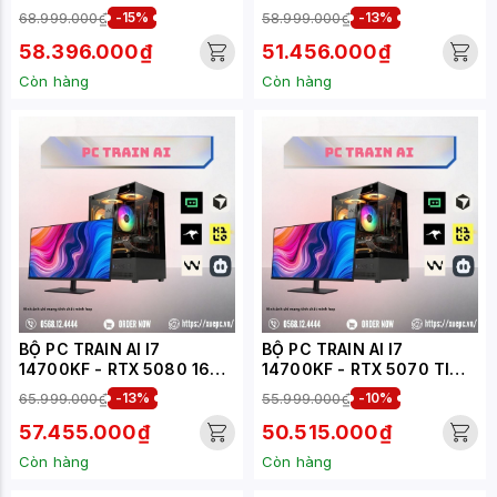
(XUEPC312-TA)
(XUEPC311-TA)
68.999.000₫
-15%
58.999.000₫
-13%
58.396.000₫
51.456.000₫
Còn hàng
Còn hàng
BỘ PC TRAIN AI I7
BỘ PC TRAIN AI I7
14700KF - RTX 5080 16GB
14700KF - RTX 5070 TI
(XUEPC146-TA)
16GB (XUEPC145-TA)
65.999.000₫
-13%
55.999.000₫
-10%
57.455.000₫
50.515.000₫
Còn hàng
Còn hàng