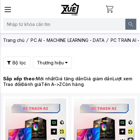
Trang chủ
PC AI - MACHINE LEARNING - DATA
PC TRAIN AI 
Bộ lọc
Thương hiệu
Sắp xếp theo:
Mới nhất
Giá tăng dần
Giá giảm dần
Lượt xem
Trao đổi
Đánh giá
Tên A->Z
Còn hàng