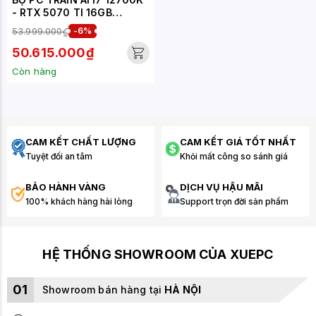
- RTX 5070 TI 16GB
(XUEPC067-TA)
53.999.000₫
-6%
50.615.000₫
Còn hàng
CAM KẾT CHẤT LƯỢNG
CAM KẾT GIÁ TỐT NHẤT
Tuyệt đối an tâm
Khỏi mất công so sánh giá
BẢO HÀNH VÀNG
DỊCH VỤ HẬU MÃI
100% khách hàng hài lòng
Support trọn đời sản phẩm
HỆ THỐNG SHOWROOM CỦA XUEPC
01
Showroom bán hàng tại
HÀ NỘI