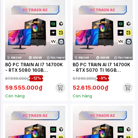
BỘ PC TRAIN AI I7 14700K
BỘ PC TRAIN AI I7 14700K
- RTX 5080 16GB
- RTX 5070 TI 16GB
(XUEPC120-TA)
(XUEPC119-TA)
67.999.000₫
-12%
57.999.000₫
-9%
59.555.000₫
52.615.000₫
Còn hàng
Còn hàng