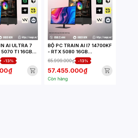
N AI ULTRA 7
BỘ PC TRAIN AI I7 14700KF
 5070 TI 16GB
- RTX 5080 16GB
TA)
(XUEPC146-TA)
₫
65.999.000₫
-13%
-13%
000₫
57.455.000₫
Còn hàng