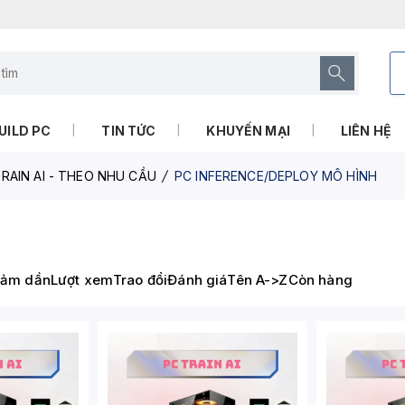
UILD PC
TIN TỨC
KHUYẾN MẠI
LIÊN HỆ
RAIN AI - THEO NHU CẦU
PC INFERENCE/DEPLOY MÔ HÌNH
iảm dần
Lượt xem
Trao đổi
Đánh giá
Tên A->Z
Còn hàng