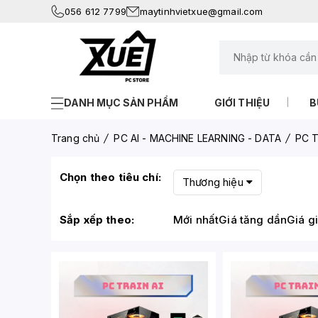
056 612 7799
maytinhvietxue@gmail.com
DANH MỤC SẢN PHẨM
GIỚI THIỆU
B
Trang chủ
PC AI - MACHINE LEARNING - DATA
PC T
Chọn theo tiêu chí:
Thương hiệu
Sắp xếp theo:
Mới nhất
Giá tăng dần
Giá g