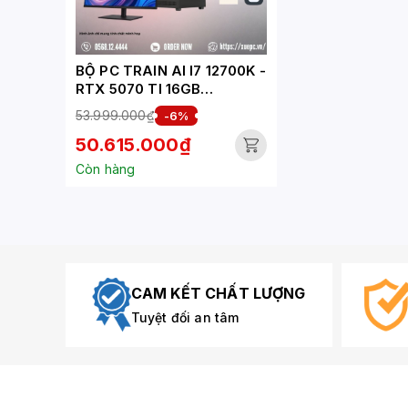
BỘ PC TRAIN AI I7 12700K -
RTX 5070 TI 16GB
(XUEPC067-TA)
53.999.000₫
-6%
50.615.000₫
Còn hàng
CAM KẾT CHẤT LƯỢNG
Tuyệt đối an tâm