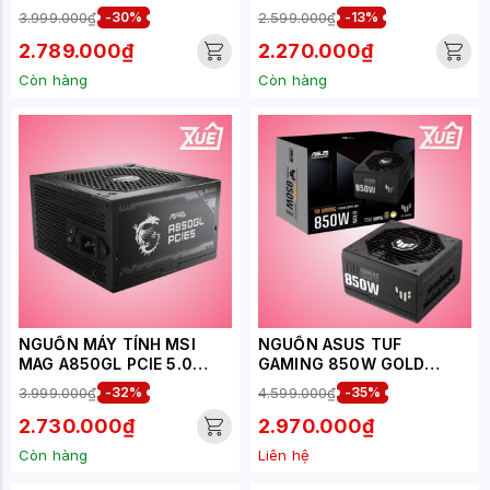
PLUS GOLD
- 850W (80 PLUS GOLD,
3.999.000₫
-30%
2.599.000₫
-13%
ATX3.1, PCI-E 5.1, FULL
MODULAR)
2.789.000₫
2.270.000₫
Còn hàng
Còn hàng
NGUỒN MÁY TÍNH MSI
NGUỒN ASUS TUF
MAG A850GL PCIE 5.0
GAMING 850W GOLD
(850W, 80 PLUS GOLD,
ATX3.0 ( PCI GEN 5.0 /80
3.999.000₫
-32%
4.599.000₫
-35%
ATX 3.0)
PLUS GOLD/MÀU ĐEN/FULL
MODULAR)
2.730.000₫
2.970.000₫
Còn hàng
Liên hệ