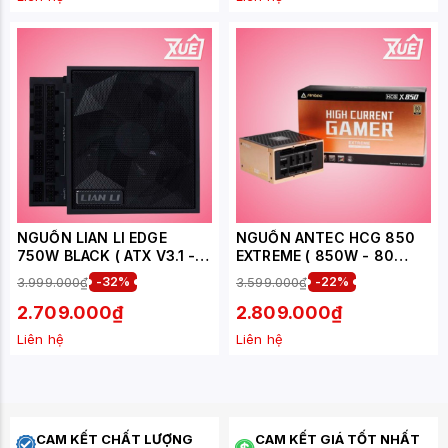
NGUỒN LIAN LI EDGE
NGUỒN ANTEC HCG 850
750W BLACK ( ATX V3.1 -
EXTREME ( 850W - 80
80PLUS GOLD - FULL
PLUS GOLD )
3.999.000₫
-32%
3.599.000₫
-22%
MODULAR - USB HUB NOT
INCLUDED )
2.709.000₫
2.809.000₫
Liên hệ
Liên hệ
CAM KẾT CHẤT LƯỢNG
CAM KẾT GIÁ TỐT NHẤT