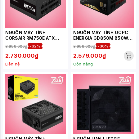
NGUỒN MÁY TÍNH
NGUỒN MÁY TÍNH OCPC
CORSAIR RM750E ATX
ENERGIA GD850M 850W
3.1(80 PLUS GOLD/ MÀU
(80+ GOLD/FULL
3.999.000₫
-32%
3.999.000₫
-36%
ĐEN)
MODULAR)
2.730.000₫
2.579.000₫
Liên hệ
Còn hàng
NGUỒN MÁY TÍNH
NGUỒN LIAN LI EDGE