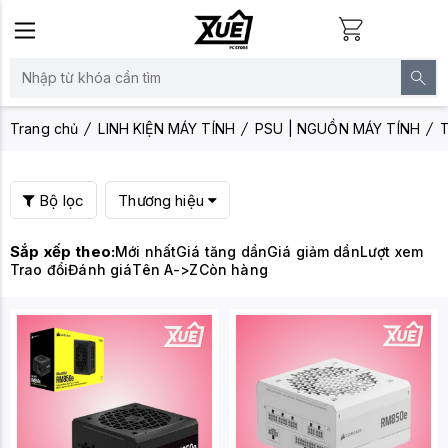
Trang chủ
LINH KIỆN MÁY TÍNH
PSU | NGUỒN MÁY TÍNH
T
Bộ lọc
Thương hiệu
Sắp xếp theo:
Mới nhất
Giá tăng dần
Giá giảm dần
Lượt xem
Trao đổi
Đánh giá
Tên A->Z
Còn hàng