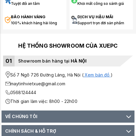
Tuyệt đối an tâm
Khỏi mất công so sánh giá
BẢO HÀNH VÀNG
DỊCH VỤ HẬU MÃI
100% khách hàng hài lòng
Support trọn đời sản phẩm
HỆ THỐNG SHOWROOM CỦA XUEPC
01
Showroom bán hàng tại
HÀ NỘI
Số 7 Ngõ 726 Đường Láng, Hà Nội (
Xem bản đồ
)
maytinhvietxue@gmail.com
0568124444
Thời gian làm việc: 8h00 - 22h00
VỀ CHÚNG TÔI
CHÍNH SÁCH & HỖ TRỢ