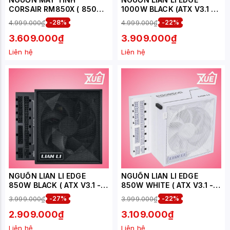
CORSAIR RM850X ( 850W
1000W BLACK (ATX V3.1 -
- ATX 3.1 - PCIE 5.1 - 80
80 PLUS GOLD - FULL
4.999.000₫
-28%
4.999.000₫
-22%
PLUS GOLD- FULL MODUL )
MODULAR - USB HUB
( CP-9020270-NA )
INCLUDED)
3.609.000₫
3.909.000₫
Liên hệ
Liên hệ
NGUỒN LIAN LI EDGE
NGUỒN LIAN LI EDGE
850W BLACK ( ATX V3.1 -
850W WHITE ( ATX V3.1 -
80PLUS GOLD - FULL
80PLUS GOLD - FULL
3.999.000₫
-27%
3.999.000₫
-22%
MODULAR - USB HUB NOT
MODULAR - USB HUB NOT
INCLUDED )
INCLUDED )
2.909.000₫
3.109.000₫
Liên hệ
Liên hệ