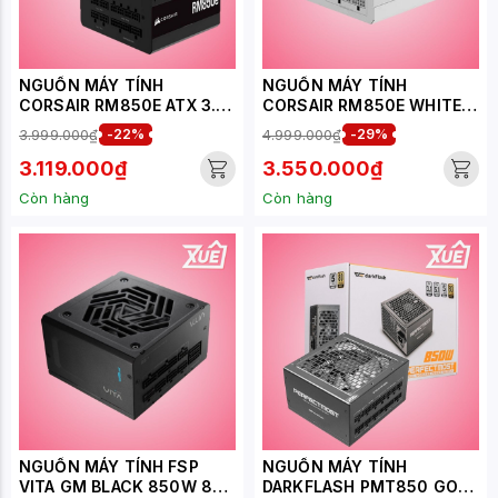
NGUỒN MÁY TÍNH
NGUỒN MÁY TÍNH
CORSAIR RM850E ATX 3.1
CORSAIR RM850E WHITE
(80 PLUS GOLD, MÀU ĐEN)
ATX 3.1(80 PLUS GOLD/
3.999.000₫
-22%
4.999.000₫
-29%
MÀU TRẮNG)
3.119.000₫
3.550.000₫
Còn hàng
Còn hàng
NGUỒN MÁY TÍNH FSP
NGUỒN MÁY TÍNH
VITA GM BLACK 850W 80
DARKFLASH PMT850 GOLD