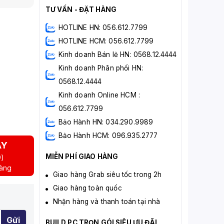
TƯ VẤN - ĐẶT HÀNG
HOTLINE HN: 056.612.7799
HOTLINE HCM: 056.612.7799
Kinh doanh Bán lẻ HN: 0568.12.4444
Kinh doanh Phân phối HN:
0568.12.4444
Kinh doanh Online HCM :
056.612.7799
Bảo Hành HN: 034.290.9989
Bảo Hành HCM: 096.935.2777
AY
MIỄN PHÍ GIAO HÀNG
D)
hàng
Giao hàng Grab siêu tốc trong 2h
Giao hàng toàn quốc
Nhận hàng và thanh toán tại nhà
Gửi
BUILD PC TRỌN GÓI SIÊU ƯU ĐÃI