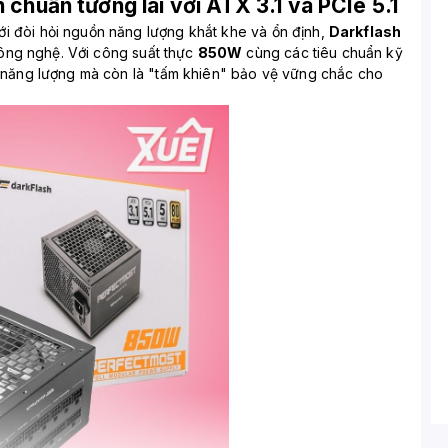
huẩn tương lai với ATX 3.1 và PCIe 5.1
i đòi hỏi nguồn năng lượng khắt khe và ổn định,
Darkflash
ông nghệ. Với công suất thực
850W
cùng các tiêu chuẩn kỹ
p năng lượng mà còn là "tấm khiên" bảo vệ vững chắc cho