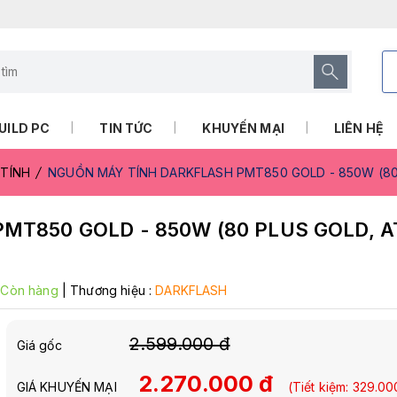
UILD PC
TIN TỨC
KHUYẾN MẠI
LIÊN HỆ
TÍNH
NGUỒN MÁY TÍNH DARKFLASH PMT850 GOLD - 850W (80 PL
T850 GOLD - 850W (80 PLUS GOLD, AT
:
Còn hàng
|
Thương hiệu :
DARKFLASH
2.599.000 đ
Giá gốc
2.270.000 đ
GIÁ KHUYẾN MẠI
(Tiết kiệm:
329.00