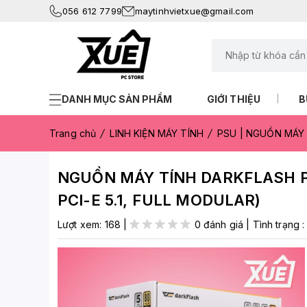
056 612 7799
maytinhvietxue@gmail.com
DANH MỤC SẢN PHẨM
GIỚI THIỆU
B
Trang chủ
LINH KIỆN MÁY TÍNH
PSU | NGUỒN MÁY 
NGUỒN MÁY TÍNH DARKFLASH PM
PCI-E 5.1, FULL MODULAR)
Lượt xem:
168
|
0 đánh giá
|
Tình trạng 