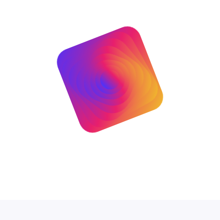
à sự lựa chọn không thể bỏ qua cho những ai đang xây dựng
việc hỗ trợ ATX 3.1, PCIe 5.1 cùng thiết kế Full Modular
và hiệu năng vượt trội cho mọi tác vụ từ gaming đỉnh cao