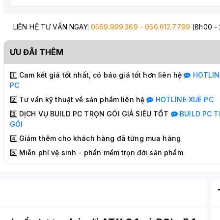
LIÊN HỆ TƯ VẤN NGAY:
0569.999.369 - 056.612.7799
(8h00 -
ƯU ĐÃI THÊM
1️⃣ Cam kết giá tốt nhất, có báo giá tốt hơn liên hệ
HOTLI
PC
2️⃣ Tư vấn kỹ thuật về sản phẩm liên hệ
HOTLINE
XUÊ PC
3️⃣ DỊCH VỤ BUILD PC TRỌN GÓI GIÁ SIÊU TỐT
BUILD PC
T
GÓI
4️⃣ Giảm thêm cho khách hàng đã từng mua hàng
5️⃣ Miễn phí vệ sinh - phần mềm trọn đời sản phẩm