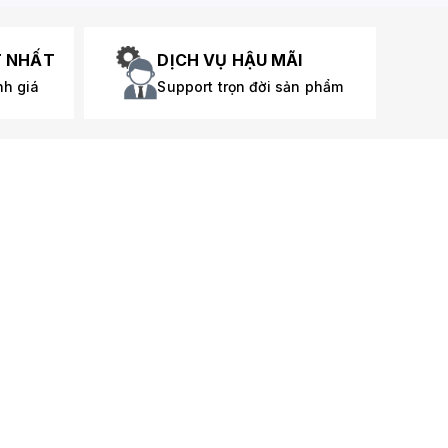
T NHẤT
DỊCH VỤ HẬU MÃI
nh giá
Support trọn đời sản phẩm