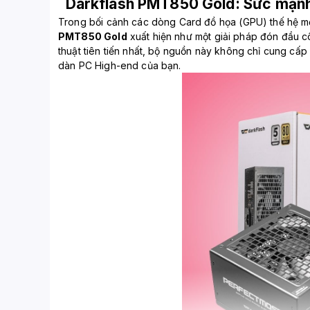
Darkflash PMT850 Gold: Sức mạnh c
Trong bối cảnh các dòng Card đồ họa (GPU) thế hệ mớ
PMT850 Gold
xuất hiện như một giải pháp đón đầu c
thuật tiên tiến nhất, bộ nguồn này không chỉ cung cấ
dàn PC High-end của bạn.