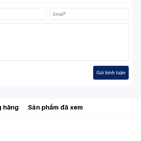
ho CPU và VGA.
ệp cho các dàn máy Gaming lắp kính cường lực.
i
khả năng chịu nhiệt và duy trì dòng điện sạch ổn định. Hệ
ng nghệ tự động điều tốc. Ở mức tải thấp, quạt hoạt động ở
h tuyệt đối cho không gian làm việc của bạn.
st)
độ bảo vệ chuẩn quốc tế để đảm bảo hệ thống luôn an toàn
g hãng
Sản phẩm đã xem