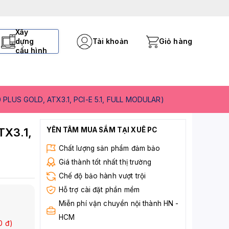
Xây
dựng
Tài khoản
Giỏ hàng
cấu hình
US GOLD, ATX3.1, PCI-E 5.1, FULL MODULAR)
X3.1,
YÊN TÂM MUA SẮM TẠI XUÊ PC
Chất lượng sản phẩm đảm bảo
Giá thành tốt nhất thị trường
Chế độ bảo hành vượt trội
Hỗ trợ cài đặt phần mềm
Miễn phí vận chuyển nội thành HN -
HCM
0
đ)