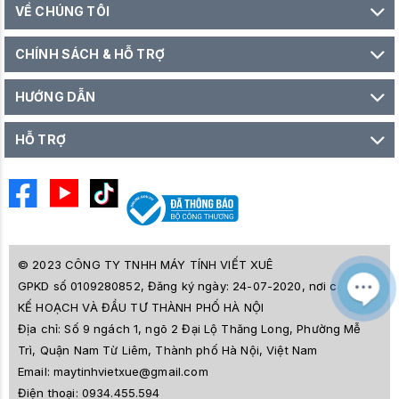
VỀ CHÚNG TÔI
CHÍNH SÁCH & HỖ TRỢ
HƯỚNG DẪN
HỖ TRỢ
© 2023 CÔNG TY TNHH MÁY TÍNH VIẾT XUÊ
GPKD số 0109280852, Đăng ký ngày: 24-07-2020, nơi cấp SỞ
M
Z
KẾ HOẠCH VÀ ĐẦU TƯ THÀNH PHỐ HÀ NỘI
L
Địa chỉ:
Số 9 ngách 1, ngõ 2 Đại Lộ Thăng Long, Phường Mễ
e
a
Trì, Quận Nam Từ Liêm, Thành phố Hà Nội, Việt Nam
i
Email:
maytinhvietxue@gmail.com
s
l
Điện thoại:
0934.455.594