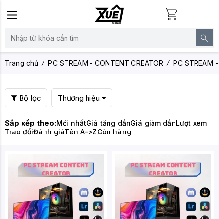
Trang chủ
PC STREAM - CONTENT CREATOR
PC STREAM - 
Bộ lọc
Thương hiệu
Sắp xếp theo:
Mới nhất
Giá tăng dần
Giá giảm dần
Lượt xem
Trao đổi
Đánh giá
Tên A->Z
Còn hàng