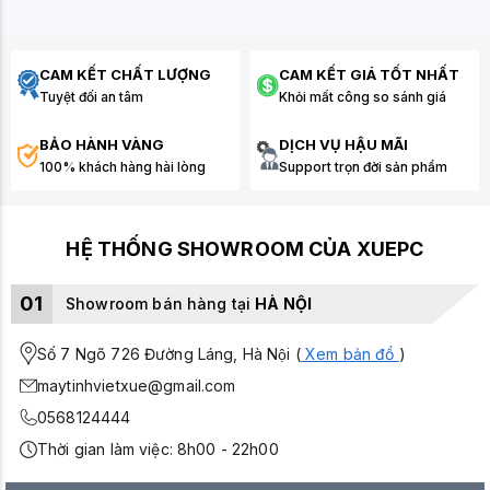
CAM KẾT CHẤT LƯỢNG
CAM KẾT GIÁ TỐT NHẤT
Tuyệt đối an tâm
Khỏi mất công so sánh giá
BẢO HÀNH VÀNG
DỊCH VỤ HẬU MÃI
100% khách hàng hài lòng
Support trọn đời sản phẩm
HỆ THỐNG SHOWROOM CỦA XUEPC
01
Showroom bán hàng tại
HÀ NỘI
Số 7 Ngõ 726 Đường Láng, Hà Nội (
Xem bản đồ
)
maytinhvietxue@gmail.com
0568124444
Thời gian làm việc: 8h00 - 22h00