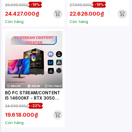
8GB (XUEPC038-SC)
8GB (XUEPC037-SC)
29.999.000₫
-19%
27.999.000₫
-19%
24.427.000₫
22.626.000₫
Còn hàng
Còn hàng
BỘ PC STREAM/CONTENT
I5 14600KF - RTX 3050
6GB (XUEPC034-SC)
24.999.000₫
-22%
19.618.000₫
Còn hàng