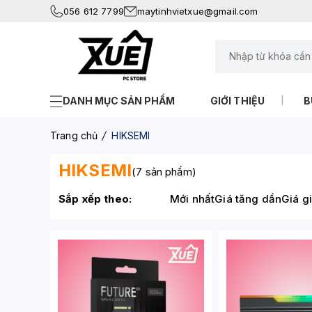
056 612 7799
maytinhvietxue@gmail.com
DANH MỤC SẢN PHẨM
GIỚI THIỆU
B
Trang chủ
HIKSEMI
HIKSEMI
(7 sản phẩm)
Sắp xếp theo:
Mới nhất
Giá tăng dần
Giá g