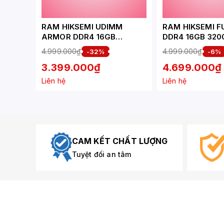
RAM HIKSEMI UDIMM
RAM HIKSEMI F
ARMOR DDR4 16GB
DDR4 16GB 32
3200MHZ (HCS416U32Z2
WHITE (HSC416
4.999.000₫
4.999.000₫
-32%
-6%
16G)
3.399.000₫
4.699.000₫
Liên hệ
Liên hệ
CAM KẾT CHẤT LƯỢNG
Tuyệt đối an tâm