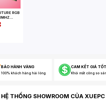
UTURE RGB
00MHZ
U32F4 16G)
BẢO HÀNH VÀNG
CAM KẾT GIÁ TỐ
100% khách hàng hài lòng
Khỏi mất công so sá
HỆ THỐNG SHOWROOM CỦA XUEPC