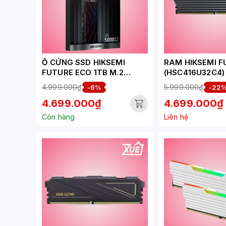
Ổ CỨNG SSD HIKSEMI
RAM HIKSEMI F
FUTURE ECO 1TB M.2
(HSC416U32C4)
NVME 2280 PCIE GEN 4 X 4
(1X16GB) DDR4
4.999.000₫
5.999.000₫
-6%
-22
(ĐỌC 5000MB/S - GHI
4.699.000₫
4.699.000₫
4600MB/S) - (HS-SSD-
FUTURE-ECO-1024G)
Còn hàng
Liên hệ