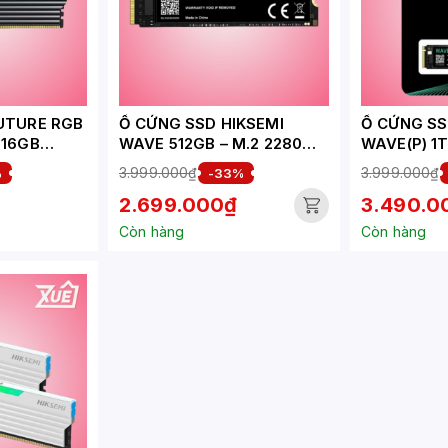
UTURE RGB
Ổ CỨNG SSD HIKSEMI
Ổ CỨNG SS
 16GB
WAVE 512GB – M.2 2280
WAVE(P) 1T
 3200MHZ
PCIE GEN3 X4 (ĐỌC
PCIE 3.0X4
3.999.000₫
3.999.000₫
%
-33%
2500MB/S - GHI 1025MB/S)
2450MB/S,
2.699.000₫
3.490.0
- (HS-SSD-WAVE(P) 512G)
- (HS-SSD-
Còn hàng
Còn hàng