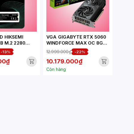
D HIKSEMI
VGA GIGABYTE RTX 5060
B M.2 2280
WINDFORCE MAX OC 8GB
 (ĐỌC
(N5060WF2MAX OC-8GD)
12.999.000₫
-13%
-22%
 GHI 2450MB/S)
00₫
10.179.000₫
WAVE(P) 1024G)
Còn hàng