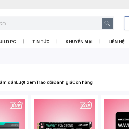
UILD PC
TIN TỨC
KHUYẾN MẠI
LIÊN HỆ
iảm dần
Lượt xem
Trao đổi
Đánh giá
Còn hàng