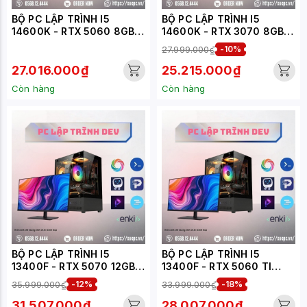
BỘ PC LẬP TRÌNH I5
BỘ PC LẬP TRÌNH I5
14600K - RTX 5060 8GB
14600K - RTX 3070 8GB
(XUEPC020-LT)
(XUEPC019-LT)
27.999.000₫
-10%
27.016.000₫
25.215.000₫
Còn hàng
Còn hàng
BỘ PC LẬP TRÌNH I5
BỘ PC LẬP TRÌNH I5
13400F - RTX 5070 12GB
13400F - RTX 5060 TI
(XUEPC015-LT)
16GB (XUEPC014-LT)
35.999.000₫
-12%
33.999.000₫
-18%
31.507.000₫
28.007.000₫