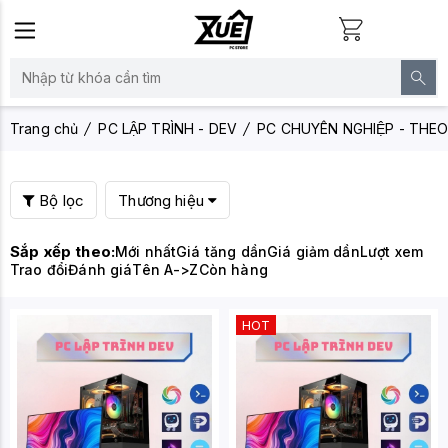
Trang chủ
PC LẬP TRÌNH - DEV
PC CHUYÊN NGHIỆP - THEO
Bộ lọc
Thương hiệu
Sắp xếp theo:
Mới nhất
Giá tăng dần
Giá giảm dần
Lượt xem
Trao đổi
Đánh giá
Tên A->Z
Còn hàng
HOT