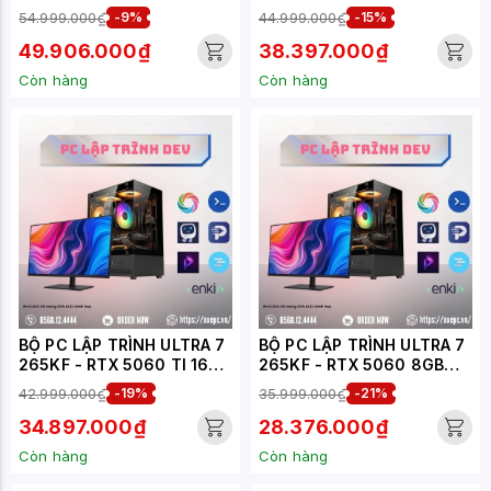
(XUEPC171-LT)
(XUEPC170-LT)
54.999.000₫
-9%
44.999.000₫
-15%
49.906.000₫
38.397.000₫
Còn hàng
Còn hàng
BỘ PC LẬP TRÌNH ULTRA 7
BỘ PC LẬP TRÌNH ULTRA 7
265KF - RTX 5060 TI 16GB
265KF - RTX 5060 8GB
(XUEPC169-LT)
(XUEPC168-LT)
42.999.000₫
-19%
35.999.000₫
-21%
34.897.000₫
28.376.000₫
Còn hàng
Còn hàng