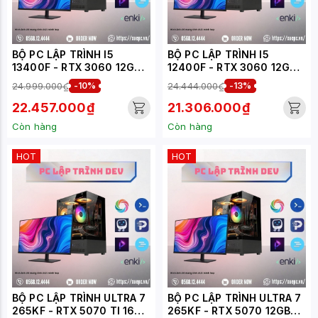
BỘ PC LẬP TRÌNH I5
BỘ PC LẬP TRÌNH I5
13400F - RTX 3060 12GB
12400F - RTX 3060 12GB
(XUEPC010-LT)
(XUEPC005-LT)
24.999.000₫
-10%
24.444.000₫
-13%
22.457.000₫
21.306.000₫
Còn hàng
Còn hàng
HOT
HOT
BỘ PC LẬP TRÌNH ULTRA 7
BỘ PC LẬP TRÌNH ULTRA 7
265KF - RTX 5070 TI 16GB
265KF - RTX 5070 12GB