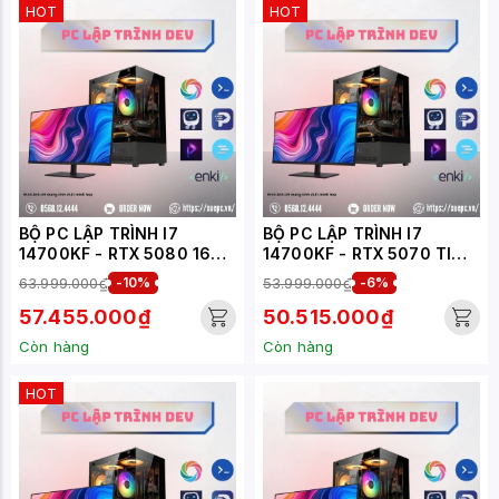
HOT
HOT
BỘ PC LẬP TRÌNH I7
BỘ PC LẬP TRÌNH I7
14700KF - RTX 5080 16GB
14700KF - RTX 5070 TI
(XUEPC146-LT)
16GB (XUEPC145-LT)
63.999.000₫
-10%
53.999.000₫
-6%
57.455.000₫
50.515.000₫
Còn hàng
Còn hàng
HOT