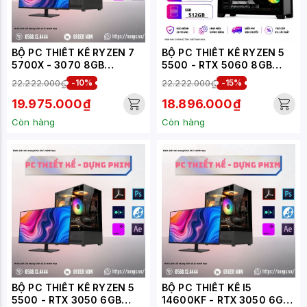
BỘ PC THIẾT KẾ RYZEN 7
BỘ PC THIẾT KẾ RYZEN 5
5700X - 3070 8GB
5500 - RTX 5060 8GB
(XUEPC212-TK)
(XUEPC195-TK)
22.222.000₫
-10%
22.222.000₫
-15%
19.975.000₫
18.896.000₫
Còn hàng
Còn hàng
BỘ PC THIẾT KẾ RYZEN 5
BỘ PC THIẾT KẾ I5
5500 - RTX 3050 6GB
14600KF - RTX 3050 6GB