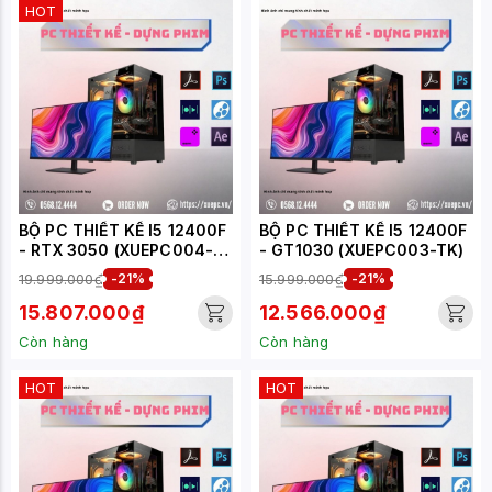
HOT
BỘ PC THIẾT KẾ I5 12400F
BỘ PC THIẾT KẾ I5 12400F
- RTX 3050 (XUEPC004-
- GT1030 (XUEPC003-TK)
TK)
19.999.000₫
-21%
15.999.000₫
-21%
15.807.000₫
12.566.000₫
Còn hàng
Còn hàng
HOT
HOT