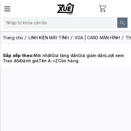
Trang chủ
LINH KIỆN MÁY TÍNH
VGA | CARD MÀN HÌNH
Th
Sắp xếp theo:
Mới nhất
Giá tăng dần
Giá giảm dần
Lượt xem
Trao đổi
Đánh giá
Tên A->Z
Còn hàng