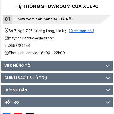
HỆ THỐNG SHOWROOM CỦA XUEPC
01
Showroom bán hàng tại
HÀ NỘI
Số 7 Ngõ 726 Đường Láng, Hà Nội (
Xem bản đồ
)
maytinhvietxue@gmail.com
0568124444
Thời gian làm việc: 8h00 - 22h00
VỀ CHÚNG TÔI
CHÍNH SÁCH & HỖ TRỢ
HƯỚNG DẪN
HỖ TRỢ