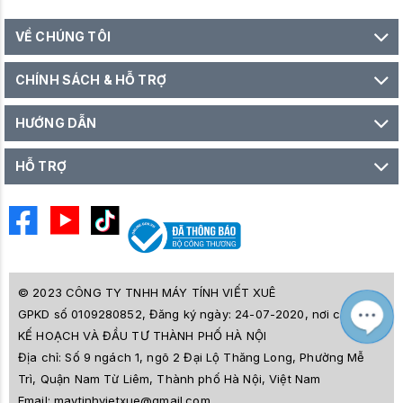
VỀ CHÚNG TÔI
CHÍNH SÁCH & HỖ TRỢ
HƯỚNG DẪN
HỖ TRỢ
© 2023 CÔNG TY TNHH MÁY TÍNH VIẾT XUÊ
GPKD số 0109280852, Đăng ký ngày: 24-07-2020, nơi cấp SỞ
M
Z
KẾ HOẠCH VÀ ĐẦU TƯ THÀNH PHỐ HÀ NỘI
L
Địa chỉ:
Số 9 ngách 1, ngõ 2 Đại Lộ Thăng Long, Phường Mễ
e
a
Trì, Quận Nam Từ Liêm, Thành phố Hà Nội, Việt Nam
i
Email:
maytinhvietxue@gmail.com