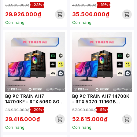
(XUEPC308-TA)
16GB (XUEPC143-TA)
38.999.000₫
-23%
43.999.000₫
-19%
29.926.000₫
35.506.000₫
Còn hàng
Còn hàng
BỘ PC TRAIN AI I7
BỘ PC TRAIN AI I7 14700K
14700KF - RTX 5060 8GB
- RTX 5070 TI 16GB
(XUEPC142-TA)
(XUEPC119-TA)
36.999.000₫
-20%
57.999.000₫
-9%
29.416.000₫
52.615.000₫
Còn hàng
Còn hàng