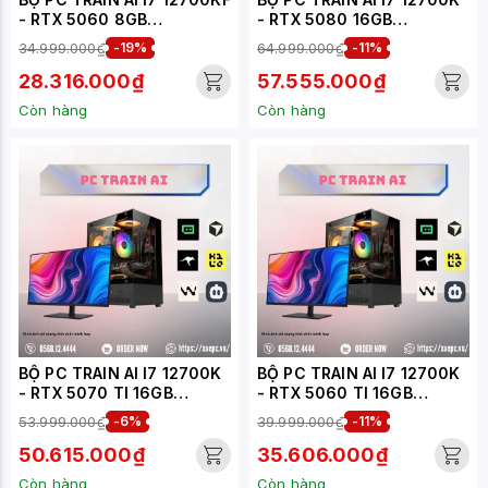
- RTX 5060 8GB
- RTX 5080 16GB
(XUEPC090-TA)
(XUEPC068-TA)
34.999.000₫
-19%
64.999.000₫
-11%
28.316.000₫
57.555.000₫
Còn hàng
Còn hàng
BỘ PC TRAIN AI I7 12700K
BỘ PC TRAIN AI I7 12700K
- RTX 5070 TI 16GB
- RTX 5060 TI 16GB
(XUEPC067-TA)
(XUEPC065-TA)
53.999.000₫
-6%
39.999.000₫
-11%
50.615.000₫
35.606.000₫
Còn hàng
Còn hàng