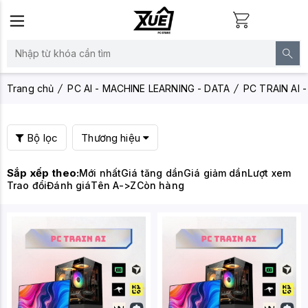
Trang chủ
PC AI - MACHINE LEARNING - DATA
PC TRAIN AI -
Bộ lọc
Thương hiệu
Sắp xếp theo:
Mới nhất
Giá tăng dần
Giá giảm dần
Lượt xem
Trao đổi
Đánh giá
Tên A->Z
Còn hàng