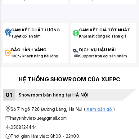
CAM KẾT CHẤT LƯỢNG
CAM KẾT GIÁ TỐT NHẤT
Tuyệt đối an tâm
Khỏi mất công so sánh giá
BẢO HÀNH VÀNG
DỊCH VỤ HẬU MÃI
100% khách hàng hài lòng
Support trọn đời sản phẩm
HỆ THỐNG SHOWROOM CỦA XUEPC
01
Showroom bán hàng tại
HÀ NỘI
Số 7 Ngõ 726 Đường Láng, Hà Nội (
Xem bản đồ
)
maytinhvietxue@gmail.com
0568124444
Thời gian làm việc: 8h00 - 22h00