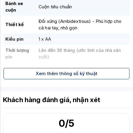
Bánh xe
Cuộn tiêu chuẩn
cuộn
Đối xứng (Ambidextrous) - Phù hợp cho
Thiết kế
cả hai tay, nhỏ gọn
Kiểu pin
1 x AA
Thời lượng
Lên đến 36 tháng (ước tính của nhà sản
pin
xuất)
Phần mềm
Dell Peripheral Manager (để ghép nối)
Xem thêm thông số kỹ thuật
hỗ trợ
Windows 7, 8.1, 10, 11
Tương thích
Chrome OS
HĐH
Khách hàng đánh giá, nhận xét
Linux (tính năng cơ bản)
Màu sắc
Đen (hoặc Trắng - tùy phiên bản)
0
/5
Kích thước
Nhỏ gọn, tối ưu cho di chuyển
Trọng lượng
Nhẹ