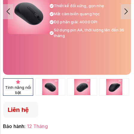
Thiết kế đối xứng, gọn nhẹ
Mắt cảm biến quang học
Độ phân giải: 4000 DPI
Sử dụng pin AA, thời lượng lên đến 36
tháng
Tính năng nổi
bật
Liên hệ
Bảo hành:
12 Tháng