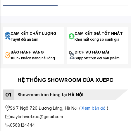
CAM KẾT CHẤT LƯỢNG
CAM KẾT GIÁ TỐT NHẤT
Tuyệt đối an tâm
Khỏi mất công so sánh giá
BẢO HÀNH VÀNG
DỊCH VỤ HẬU MÃI
100% khách hàng hài lòng
Support trọn đời sản phẩm
HỆ THỐNG SHOWROOM CỦA XUEPC
01
Showroom bán hàng tại
HÀ NỘI
Số 7 Ngõ 726 Đường Láng, Hà Nội (
Xem bản đồ
)
maytinhvietxue@gmail.com
0568124444