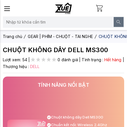
Trang chủ
GEAR | PHÍM - CHUỘT - TAI NGHE
CHUỘT KHÔNG
CHUỘT KHÔNG DÂY DELL MS300
Lượt xem:
54
|
0 đánh giá
|
Tình trạng :
Hết hàng
|
Thương hiệu :
DELL
TÍNH NĂNG NỔI BẬT
Chuột không dây Dell MS300
Chuẩn kết nối: Wireless 2.4Ghz