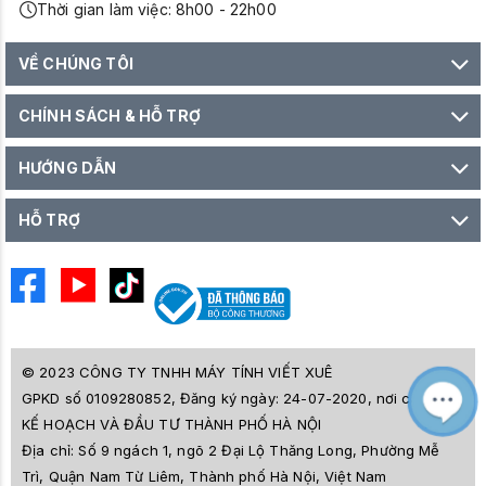
Thời gian làm việc: 8h00 - 22h00
VỀ CHÚNG TÔI
CHÍNH SÁCH & HỖ TRỢ
HƯỚNG DẪN
HỖ TRỢ
© 2023 CÔNG TY TNHH MÁY TÍNH VIẾT XUÊ
GPKD số 0109280852, Đăng ký ngày: 24-07-2020, nơi cấp SỞ
M
Z
KẾ HOẠCH VÀ ĐẦU TƯ THÀNH PHỐ HÀ NỘI
L
Địa chỉ:
Số 9 ngách 1, ngõ 2 Đại Lộ Thăng Long, Phường Mễ
e
a
Trì, Quận Nam Từ Liêm, Thành phố Hà Nội, Việt Nam
i